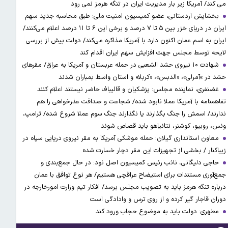
می کند/ آمریکا زیر بار مدیریت ایران در تنگه هرمز نمی رود
بخشایش اردستانی، عضو کمیسیون امنیت ملی: طبق محاسبه جدید سهم
ایران در دریای خزر بین ۵ تا ۷ درصد و برخی این ۶ تا ۱۱ درصد اعلام می‌کنند/
ایران به اسم عمان اکنون دارد با آمریکا مذاکره می‌کند/ دولت پیش از بررسی
لایحه توسط مجلس جهت افزایش سهم ایران اقدام کند
شهادت ۱۰ نیروی حشد الشعبی در حمله عربستان و آمریکا به عراق/ مقرهای
حشد در »آمرلی»، «الدبس»، «کربلا« و استان واسط بمباران شدند
غضنفری، نماینده مجلس: پزشکیان و قالیباف حاضر نیستند اعلام کنند
تفاهمنامه با آمریکا عملا نابود شده/ شجاعت و صداقت عذرخواهی را هم
ندارند/ اسمش را جنگ بگذارند یا نگذارند جنگ سوم عملا شروع شده/ ترامپ،
ونس، روبیو، کوشنر، نتانیاهو باید قصاص شوند
معاون استانداری گیلان: حمله موشکی آمریکا به مقر نیروی دریایی سپاه در
زیباکنار / بخشی از تجهیزات این مقر دچار خسارت شده
حاجی دلیگانی، نائب رئیس کمیسیون اصل نود: در حال جمع‌بندی و
جمع‌آوری مستندات برای استیضاح عراقچی هستیم/ هر نوع توافق با عمان
درباره تنگه هرمز باید به تصویب مجلس برسد/ افکار تیم وزارت امورخارجه در
دوران قاجار گیر کرده و از روی ترس و وادادگی است
مطهری: دولت باید به موضوع حجاب ورود کند