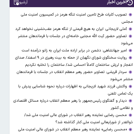
آخرین اخبار
آرشیو
تصویب کلیات طرح تامین امنیت تنگه هرمز در کمیسیون امنیت ملی
مجلس
آملی‌ لاریجانی: ایران به هیچ قیمتی از تنگه هرمز عقب‌نشینی نخواهد کرد
تصاویر حضور آیت الله مجتبی خامنه‌ای در جلسات با فرماندهان منتشر
می‌شود
امیر جهانشاهی: دشمن در برابر اراده ملت ایران به زانو درآمده است
روایت سخنگوی شورای نگهبان از حمله به بیت رهبری در ۹ اسفند/ صدای
انفجار و لرزش ساختمان کاملاً احساس شد/ ساختمان را تخلیه نکردیم
سردار قریشی: تصاویر حضور رهبر معظم انقلاب در جلسات با فرماندهان
منتشر می‌شود
واکنش فرزند شهید لاریجانی به اظهارات درباره نحوه شناسایی پدرش با
یک تماس تلفنی
دیدار و گفتگوی رئیس‌جمهور با رهبر معظم انقلاب درباره مسائل اقتصادی
و نظامی کشور
محسن رضایی نماینده رهبر انقلاب در شورای عالی امنیت ملی شد/
ذوالقدر از شورایعالی امنیت ملی کنار گذاشته شد؟
«محسن رضایی» نماینده رهبر معظم انقلاب در شورای عالی امنیت ملی