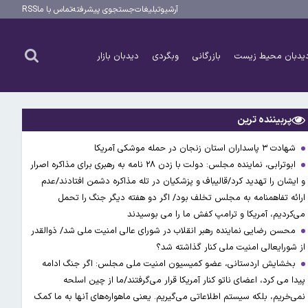
آرشیو
تبلیغات
جستجوی پیشرفته
تماس با ما
RSS
یدبان محیط زیست
بازرگانی
وبگردی
دیدبان بازار
پربیننده ترین
شهادت ۳ ‌پاسداران استان زنجان در حمله موشکی آمریکا
ابوترابی، نماینده مجلس: دولت با زدن ۲۸ نامه به رهبری برای مذاکره اصرار
و ایشان را تهدید کرد/قالیباف و پزشکیان در تله مذاکره دشمن افتادند/عدم
ارائه تفاهمنامه به مجلس تخلف بود/ اگر دو هفته دیگر جنگ را تحمل
می‌کردیم، آمریکا و ترامپ کفش ما را می بوسیدند
محسن رضایی نماینده رهبر انقلاب در شورای عالی امنیت ملی شد/ ذوالقدر
از شورایعالی امنیت ملی کنار گذاشته شد؟
بخشایش اردستانی، عضو کمیسیون امنیت ملی مجلس: اگر جنگ ادامه
پیدا می کرد، اعضای ناتو کنار آمریکا قرار می‌گرفتند/ما از چین اسلحه
نمی‌خریم، بلکه سیستم اطلاعاتی می‌گیریم. یعنی ماهواره‌های آنها به ما کمک