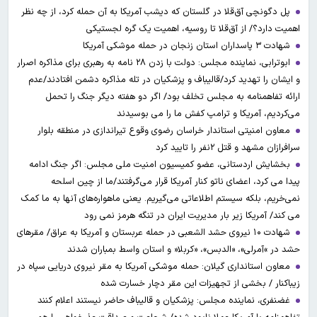
پل دگونچی آق‌قلا در گلستان که دیشب آمریکا به آن حمله کرد، از چه نظر
اهمیت دارد؟/ از آق‌قلا تا روسیه، اهمیت یک گره لجستیکی
شهادت ۳ ‌پاسداران استان زنجان در حمله موشکی آمریکا
ابوترابی، نماینده مجلس: دولت با زدن ۲۸ نامه به رهبری برای مذاکره اصرار
و ایشان را تهدید کرد/قالیباف و پزشکیان در تله مذاکره دشمن افتادند/عدم
ارائه تفاهمنامه به مجلس تخلف بود/ اگر دو هفته دیگر جنگ را تحمل
می‌کردیم، آمریکا و ترامپ کفش ما را می بوسیدند
معاون امنیتی استاندار خراسان رضوی وقوع تیراندازی در منطقه بلوار
سرافرازان مشهد و قتل ۲نفر را تایید کرد
بخشایش اردستانی، عضو کمیسیون امنیت ملی مجلس: اگر جنگ ادامه
پیدا می کرد، اعضای ناتو کنار آمریکا قرار می‌گرفتند/ما از چین اسلحه
نمی‌خریم، بلکه سیستم اطلاعاتی می‌گیریم. یعنی ماهواره‌های آنها به ما کمک
می کند/ آمریکا زیر بار مدیریت ایران در تنگه هرمز نمی رود
شهادت ۱۰ نیروی حشد الشعبی در حمله عربستان و آمریکا به عراق/ مقرهای
حشد در »آمرلی»، «الدبس»، «کربلا« و استان واسط بمباران شدند
معاون استانداری گیلان: حمله موشکی آمریکا به مقر نیروی دریایی سپاه در
زیباکنار / بخشی از تجهیزات این مقر دچار خسارت شده
غضنفری، نماینده مجلس: پزشکیان و قالیباف حاضر نیستند اعلام کنند