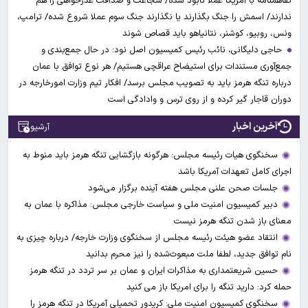
تفاهمنامه با آمریکا عملا نابود شده/ شجاعت و صداقت عذرخواهی را هم
ندارند/ اسمش را جنگ بگذارند یا نگذارند جنگ سوم عملا شروع شده/ ترامپ،
ونس، روبیو، کوشنر، نتانیاهو باید قصاص شوند
حاجی دلیگانی، نائب رئیس کمیسیون اصل نود: در حال جمع‌بندی و
جمع‌آوری مستندات برای استیضاح عراقچی هستیم/ هر نوع توافق با عمان
درباره تنگه هرمز باید به تصویب مجلس برسد/ افکار تیم وزارت امورخارجه در
دوران قاجار گیر کرده و از روی ترس و وادادگی است
آخرین اخبار
آرشیو
سخنگوی هیات رئیسه مجلس: هرگونه بازگشایی تنگه هرمز باید منوط به
اجرای کامل تعهدات آمریکا باشد
جلسات صحن علنی مجلس هفته آینده برگزار می‌شود
دبیر کمیسیون امنیت ملی و سیاست خارجی مجلس: مذاکره با عمان به
معنای باز شدن تنگه هرمز نیست
انتقاد عضو هیئت رئیسه مجلس از سخنگوی وزارت خارجه/ درباره چیزی به
نام توافق جدید، لطفا ملت مبعوث‌شده را نیز محرم بدانید
حسین شریعتمداری به مذاکرات ایران و عمان بر سر تردد در تنگه هرمز
حمله کرد: دارید تنگه را برای امریکا باز می کنید
سخنگوی کمیسیون امنیت ملی: کریدور تحمیلی آمریکا در تنگه هرمز را