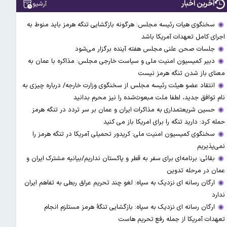
آخرین اخبار
آرشیو
سخنگوی هیات رئیسه مجلس: هرگونه بازگشایی تنگه هرمز باید منوط به
اجرای کامل تعهدات آمریکا باشد
جلسات صحن علنی مجلس هفته آینده برگزار می‌شود
دبیر کمیسیون امنیت ملی و سیاست خارجی مجلس: مذاکره با عمان به
معنای باز شدن تنگه هرمز نیست
انتقاد عضو هیئت رئیسه مجلس از سخنگوی وزارت خارجه/ درباره چیزی به
نام توافق جدید، لطفا ملت مبعوث‌شده را نیز محرم بدانید
حسین شریعتمداری به مذاکرات ایران و عمان بر سر تردد در تنگه هرمز
حمله کرد: دارید تنگه را برای امریکا باز می کنید
سخنگوی کمیسیون امنیت ملی: کریدور تحمیلی آمریکا در تنگه هرمز را
نمی‌پذیریم
بقائی: برنامه‌ای برای سفر به قطر و پاکستان نداریم/بیانیه مشترک ایران و
عمان در مرحله تدوین
ارگان رسانه ای نزدیک به سپاه: لغو چند تحریم عراق ربطی به تفاهم ایران
ندارد
ارگان رسانه ای نزدیک به سپاه: بازگشایی تنگۀ هرمز مستلزم انجام
تعهدات آمریکا از جمله رفع تحریم هاست