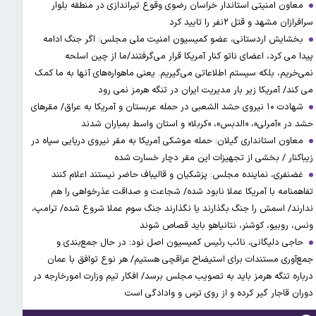
معاون امنیتی استاندار خراسان رضوی وقوع تیراندازی در منطقه بلوار
سرافرازان مشهد و قتل ۲نفر را تایید کرد
بخشایش اردستانی، عضو کمیسیون امنیت ملی مجلس: اگر جنگ ادامه
پیدا می کرد، اعضای ناتو کنار آمریکا قرار می‌گرفتند/ما از چین اسلحه
نمی‌خریم، بلکه سیستم اطلاعاتی می‌گیریم. یعنی ماهواره‌های آنها به ما کمک
می کند/ آمریکا زیر بار مدیریت ایران در تنگه هرمز نمی رود
شهادت ۱۰ نیروی حشد الشعبی در حمله عربستان و آمریکا به عراق/ مقرهای
حشد در »آمرلی»، «الدبس»، «کربلا« و استان واسط بمباران شدند
معاون استانداری گیلان: حمله موشکی آمریکا به مقر نیروی دریایی سپاه در
زیباکنار / بخشی از تجهیزات این مقر دچار خسارت شده
غضنفری، نماینده مجلس: پزشکیان و قالیباف حاضر نیستند اعلام کنند
تفاهمنامه با آمریکا عملا نابود شده/ شجاعت و صداقت عذرخواهی را هم
ندارند/ اسمش را جنگ بگذارند یا نگذارند جنگ سوم عملا شروع شده/ ترامپ،
ونس، روبیو، کوشنر، نتانیاهو باید قصاص شوند
حاجی دلیگانی، نائب رئیس کمیسیون اصل نود: در حال جمع‌بندی و
جمع‌آوری مستندات برای استیضاح عراقچی هستیم/ هر نوع توافق با عمان
درباره تنگه هرمز باید به تصویب مجلس برسد/ افکار تیم وزارت امورخارجه در
دوران قاجار گیر کرده و از روی ترس و وادادگی است