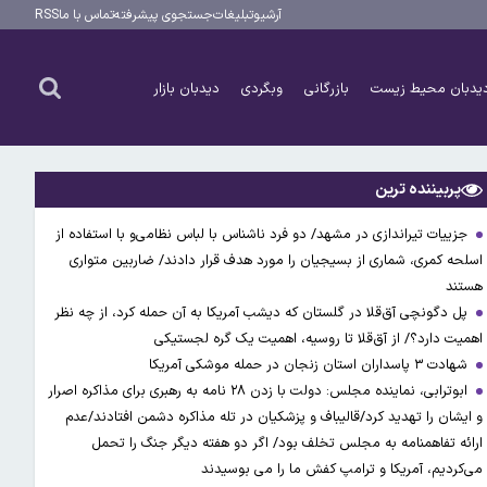
آرشیو
تبلیغات
جستجوی پیشرفته
تماس با ما
RSS
یدبان محیط زیست
بازرگانی
وبگردی
دیدبان بازار
پربیننده ترین
جزییات تیراندازی در مشهد/ دو فرد ناشناس با لباس نظامی‌و با استفاده از
اسلحه کمری، شماری از بسیجیان را مورد هدف قرار دادند/ ضاربین متواری
هستند
پل دگونچی آق‌قلا در گلستان که دیشب آمریکا به آن حمله کرد، از چه نظر
اهمیت دارد؟/ از آق‌قلا تا روسیه، اهمیت یک گره لجستیکی
شهادت ۳ ‌پاسداران استان زنجان در حمله موشکی آمریکا
ابوترابی، نماینده مجلس: دولت با زدن ۲۸ نامه به رهبری برای مذاکره اصرار
و ایشان را تهدید کرد/قالیباف و پزشکیان در تله مذاکره دشمن افتادند/عدم
ارائه تفاهمنامه به مجلس تخلف بود/ اگر دو هفته دیگر جنگ را تحمل
می‌کردیم، آمریکا و ترامپ کفش ما را می بوسیدند