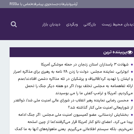
آرشیو
تبلیغات
جستجوی پیشرفته
تماس با ما
RSS
یدبان محیط زیست
بازرگانی
وبگردی
دیدبان بازار
پربیننده ترین
شهادت ۳ ‌پاسداران استان زنجان در حمله موشکی آمریکا
ابوترابی، نماینده مجلس: دولت با زدن ۲۸ نامه به رهبری برای مذاکره اصرار
و ایشان را تهدید کرد/قالیباف و پزشکیان در تله مذاکره دشمن افتادند/عدم
ارائه تفاهمنامه به مجلس تخلف بود/ اگر دو هفته دیگر جنگ را تحمل
می‌کردیم، آمریکا و ترامپ کفش ما را می بوسیدند
محسن رضایی نماینده رهبر انقلاب در شورای عالی امنیت ملی شد/ ذوالقدر
از شورایعالی امنیت ملی کنار گذاشته شد؟
بخشایش اردستانی، عضو کمیسیون امنیت ملی مجلس: اگر جنگ ادامه
پیدا می کرد، اعضای ناتو کنار آمریکا قرار می‌گرفتند/ما از چین اسلحه
نمی‌خریم، بلکه سیستم اطلاعاتی می‌گیریم. یعنی ماهواره‌های آنها به ما کمک