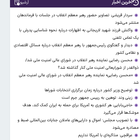
آخرین اخبار
آرشیو
سردار قریشی: تصاویر حضور رهبر معظم انقلاب در جلسات با فرماندهان
منتشر می‌شود
واکنش فرزند شهید لاریجانی به اظهارات درباره نحوه شناسایی پدرش با
یک تماس تلفنی
دیدار و گفتگوی رئیس‌جمهور با رهبر معظم انقلاب درباره مسائل اقتصادی
و نظامی کشور
محسن رضایی نماینده رهبر انقلاب در شورای عالی امنیت ملی شد/
ذوالقدر از شورایعالی امنیت ملی کنار گذاشته شد؟
«محسن رضایی» نماینده رهبر معظم انقلاب در شورای عالی امنیت ملی
شد
توضیح وزیر کشور درباره زمان برگزاری انتخابات شوراها
زینی وند: توهین به رییس جمهور جرم است
حاجی‌بابایی: هر کشوری به آمریکا برای حمله به ایران کمک کند، هدف
موشک‌ها قرار می‌گیرد
با تصویب مجلس؛ اموال و دارایی‌های عاملان جنایات بین‌المللی ضبط و
مصادره می‌شود
عراقچی: مذاکره‌ای با آمریکا نداریم