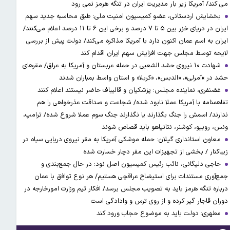
می کند/ آمریکا زیر بار مدیریت ایران در تنگه هرمز نمی رود
بخشایش اردستانی، عضو کمیسیون امنیت ملی: طبق محاسبه جدید سهم
ایران در دریای خزر بین ۵ تا ۷ درصد و برخی این ۶ تا ۱۱ درصد اعلام می‌کنند/
ایران به اسم عمان اکنون دارد با آمریکا مذاکره می‌کند/ دولت پیش از بررسی
لایحه توسط مجلس جهت افزایش سهم ایران اقدام کند
شهادت ۱۰ نیروی حشد الشعبی در حمله عربستان و آمریکا به عراق/ مقرهای
حشد در »آمرلی»، «الدبس»، «کربلا« و استان واسط بمباران شدند
غضنفری، نماینده مجلس: پزشکیان و قالیباف حاضر نیستند اعلام کنند
تفاهمنامه با آمریکا عملا نابود شده/ شجاعت و صداقت عذرخواهی را هم
ندارند/ اسمش را جنگ بگذارند یا نگذارند جنگ سوم عملا شروع شده/ ترامپ،
ونس، روبیو، کوشنر، نتانیاهو باید قصاص شوند
معاون استانداری گیلان: حمله موشکی آمریکا به مقر نیروی دریایی سپاه در
زیباکنار / بخشی از تجهیزات این مقر دچار خسارت شده
حاجی دلیگانی، نائب رئیس کمیسیون اصل نود: در حال جمع‌بندی و
جمع‌آوری مستندات برای استیضاح عراقچی هستیم/ هر نوع توافق با عمان
درباره تنگه هرمز باید به تصویب مجلس برسد/ افکار تیم وزارت امورخارجه در
دوران قاجار گیر کرده و از روی ترس و وادادگی است
مطهری: دولت باید به موضوع حجاب ورود کند