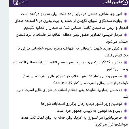
آخرین اخبار
آرشیو
امیر جهانشاهی: دشمن در برابر اراده ملت ایران به زانو درآمده است
روایت سخنگوی شورای نگهبان از حمله به بیت رهبری در ۹ اسفند/ صدای
انفجار و لرزش ساختمان کاملاً احساس شد/ ساختمان را تخلیه نکردیم
سردار قریشی: تصاویر حضور رهبر معظم انقلاب در جلسات با فرماندهان
منتشر می‌شود
واکنش فرزند شهید لاریجانی به اظهارات درباره نحوه شناسایی پدرش با
یک تماس تلفنی
دیدار و گفتگوی رئیس‌جمهور با رهبر معظم انقلاب درباره مسائل اقتصادی
و نظامی کشور
محسن رضایی نماینده رهبر انقلاب در شورای عالی امنیت ملی شد/
ذوالقدر از شورایعالی امنیت ملی کنار گذاشته شد؟
«محسن رضایی» نماینده رهبر معظم انقلاب در شورای عالی امنیت ملی
شد
توضیح وزیر کشور درباره زمان برگزاری انتخابات شوراها
زینی وند: توهین به رییس جمهور جرم است
حاجی‌بابایی: هر کشوری به آمریکا برای حمله به ایران کمک کند، هدف
موشک‌ها قرار می‌گیرد