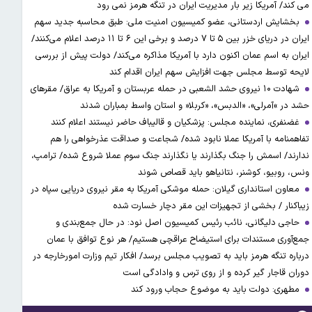
می کند/ آمریکا زیر بار مدیریت ایران در تنگه هرمز نمی رود
بخشایش اردستانی، عضو کمیسیون امنیت ملی: طبق محاسبه جدید سهم
ایران در دریای خزر بین ۵ تا ۷ درصد و برخی این ۶ تا ۱۱ درصد اعلام می‌کنند/
ایران به اسم عمان اکنون دارد با آمریکا مذاکره می‌کند/ دولت پیش از بررسی
لایحه توسط مجلس جهت افزایش سهم ایران اقدام کند
شهادت ۱۰ نیروی حشد الشعبی در حمله عربستان و آمریکا به عراق/ مقرهای
حشد در »آمرلی»، «الدبس»، «کربلا« و استان واسط بمباران شدند
غضنفری، نماینده مجلس: پزشکیان و قالیباف حاضر نیستند اعلام کنند
تفاهمنامه با آمریکا عملا نابود شده/ شجاعت و صداقت عذرخواهی را هم
ندارند/ اسمش را جنگ بگذارند یا نگذارند جنگ سوم عملا شروع شده/ ترامپ،
ونس، روبیو، کوشنر، نتانیاهو باید قصاص شوند
معاون استانداری گیلان: حمله موشکی آمریکا به مقر نیروی دریایی سپاه در
زیباکنار / بخشی از تجهیزات این مقر دچار خسارت شده
حاجی دلیگانی، نائب رئیس کمیسیون اصل نود: در حال جمع‌بندی و
جمع‌آوری مستندات برای استیضاح عراقچی هستیم/ هر نوع توافق با عمان
درباره تنگه هرمز باید به تصویب مجلس برسد/ افکار تیم وزارت امورخارجه در
دوران قاجار گیر کرده و از روی ترس و وادادگی است
مطهری: دولت باید به موضوع حجاب ورود کند