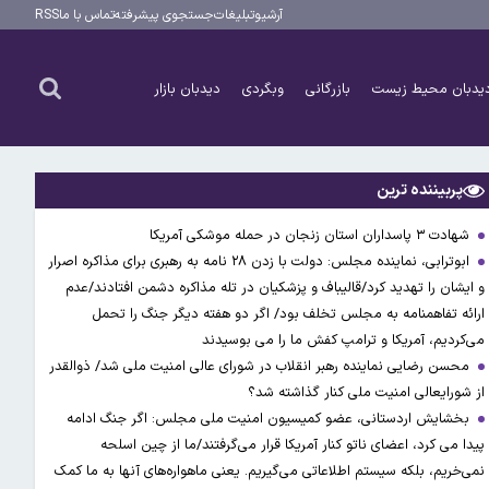
آرشیو
تبلیغات
جستجوی پیشرفته
تماس با ما
RSS
یدبان محیط زیست
بازرگانی
وبگردی
دیدبان بازار
پربیننده ترین
شهادت ۳ ‌پاسداران استان زنجان در حمله موشکی آمریکا
ابوترابی، نماینده مجلس: دولت با زدن ۲۸ نامه به رهبری برای مذاکره اصرار
و ایشان را تهدید کرد/قالیباف و پزشکیان در تله مذاکره دشمن افتادند/عدم
ارائه تفاهمنامه به مجلس تخلف بود/ اگر دو هفته دیگر جنگ را تحمل
می‌کردیم، آمریکا و ترامپ کفش ما را می بوسیدند
محسن رضایی نماینده رهبر انقلاب در شورای عالی امنیت ملی شد/ ذوالقدر
از شورایعالی امنیت ملی کنار گذاشته شد؟
بخشایش اردستانی، عضو کمیسیون امنیت ملی مجلس: اگر جنگ ادامه
پیدا می کرد، اعضای ناتو کنار آمریکا قرار می‌گرفتند/ما از چین اسلحه
نمی‌خریم، بلکه سیستم اطلاعاتی می‌گیریم. یعنی ماهواره‌های آنها به ما کمک