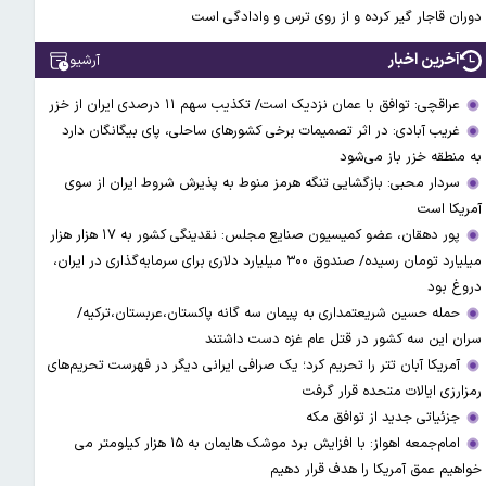
دوران قاجار گیر کرده و از روی ترس و وادادگی است
آخرین اخبار
آرشیو
عراقچی: توافق با عمان نزدیک است/ تکذیب سهم ۱۱ درصدی ایران از خزر
غریب آبادی: در اثر تصمیمات برخی کشورهای ساحلی، پای بیگانگان دارد
به منطقه خزر باز می‌شود
سردار محبی: بازگشایی تنگه هرمز منوط به پذیرش شروط ایران از سوی
آمریکا است
پور دهقان، عضو کمیسیون صنایع مجلس: نقدینگی کشور به ۱۷ هزار هزار
میلیارد تومان رسیده/ صندوق ۳۰۰ میلیارد دلاری برای سرمایه‌گذاری در ایران،
دروغ بود
حمله حسین شریعتمداری به پیمان سه گانه پاکستان،عربستان،ترکیه/
سران این سه کشور در قتل عام غزه دست داشتند
آمریکا آبان تتر را تحریم کرد؛ یک صرافی ایرانی دیگر در فهرست تحریم‌های
رمزارزی ایالات متحده قرار گرفت
جزئیاتی جدید از توافق مکه
امام‌جمعه اهواز: با افزایش برد موشک هایمان به ۱۵ هزار کیلومتر می
خواهیم عمق آمریکا را هدف قرار دهیم