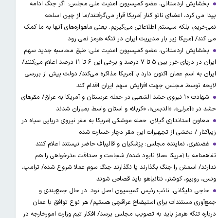
بخشایش اردستانی، عضو کمیسیون امنیت ملی مجلس: اگر جنگ ادامه
پیدا می کرد، اعضای ناتو کنار آمریکا قرار می‌گرفتند/ما از چین اسلحه
نمی‌خریم، بلکه سیستم اطلاعاتی می‌گیریم. یعنی ماهواره‌های آنها به ما کمک
می کند/ آمریکا زیر بار مدیریت ایران در تنگه هرمز نمی رود
بخشایش اردستانی، عضو کمیسیون امنیت ملی: طبق محاسبه جدید سهم
ایران در دریای خزر بین ۵ تا ۷ درصد و برخی این ۶ تا ۱۱ درصد اعلام می‌کنند/
ایران به اسم عمان اکنون دارد با آمریکا مذاکره می‌کند/ دولت پیش از بررسی
لایحه توسط مجلس جهت افزایش سهم ایران اقدام کند
شهادت ۱۰ نیروی حشد الشعبی در حمله عربستان و آمریکا به عراق/ مقرهای
حشد در »آمرلی»، «الدبس»، «کربلا« و استان واسط بمباران شدند
معاون استانداری گیلان: حمله موشکی آمریکا به مقر نیروی دریایی سپاه در
زیباکنار / بخشی از تجهیزات این مقر دچار خسارت شده
غضنفری، نماینده مجلس: پزشکیان و قالیباف حاضر نیستند اعلام کنند
تفاهمنامه با آمریکا عملا نابود شده/ شجاعت و صداقت عذرخواهی را هم
ندارند/ اسمش را جنگ بگذارند یا نگذارند جنگ سوم عملا شروع شده/ ترامپ،
ونس، روبیو، کوشنر، نتانیاهو باید قصاص شوند
حاجی دلیگانی، نائب رئیس کمیسیون اصل نود: در حال جمع‌بندی و
جمع‌آوری مستندات برای استیضاح عراقچی هستیم/ هر نوع توافق با عمان
درباره تنگه هرمز باید به تصویب مجلس برسد/ افکار تیم وزارت امورخارجه در