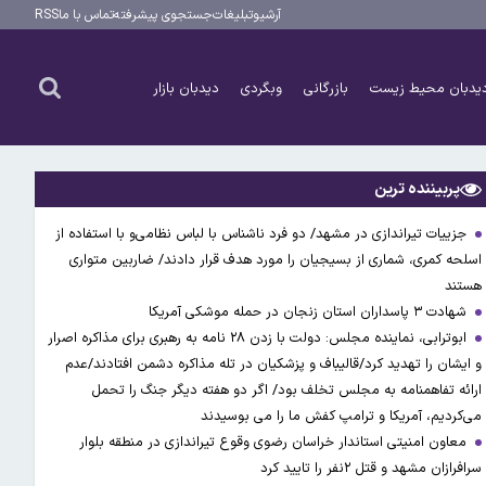
آرشیو
تبلیغات
جستجوی پیشرفته
تماس با ما
RSS
یدبان محیط زیست
بازرگانی
وبگردی
دیدبان بازار
پربیننده ترین
جزییات تیراندازی در مشهد/ دو فرد ناشناس با لباس نظامی‌و با استفاده از
اسلحه کمری، شماری از بسیجیان را مورد هدف قرار دادند/ ضاربین متواری
هستند
شهادت ۳ ‌پاسداران استان زنجان در حمله موشکی آمریکا
ابوترابی، نماینده مجلس: دولت با زدن ۲۸ نامه به رهبری برای مذاکره اصرار
و ایشان را تهدید کرد/قالیباف و پزشکیان در تله مذاکره دشمن افتادند/عدم
ارائه تفاهمنامه به مجلس تخلف بود/ اگر دو هفته دیگر جنگ را تحمل
می‌کردیم، آمریکا و ترامپ کفش ما را می بوسیدند
معاون امنیتی استاندار خراسان رضوی وقوع تیراندازی در منطقه بلوار
سرافرازان مشهد و قتل ۲نفر را تایید کرد