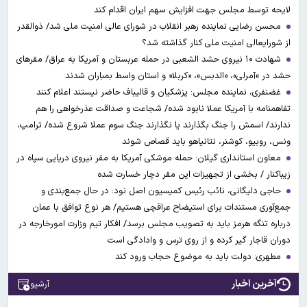
لایحه توسط مجلس جهت افزایش سهم ایران اقدام کند
محسن رضایی نماینده رهبر انقلاب در شورای عالی امنیت ملی شد/ ذوالقدر
از شورایعالی امنیت ملی کنار گذاشته شد؟
شهادت ۱۰ نیروی حشد الشعبی در حمله عربستان و آمریکا به عراق/ مقرهای
حشد در »آمرلی»، «الدبس»، «کربلا« و استان واسط بمباران شدند
غضنفری، نماینده مجلس: پزشکیان و قالیباف حاضر نیستند اعلام کنند
تفاهمنامه با آمریکا عملا نابود شده/ شجاعت و صداقت عذرخواهی را هم
ندارند/ اسمش را جنگ بگذارند یا نگذارند جنگ سوم عملا شروع شده/ ترامپ،
ونس، روبیو، کوشنر، نتانیاهو باید قصاص شوند
معاون استانداری گیلان: حمله موشکی آمریکا به مقر نیروی دریایی سپاه در
زیباکنار / بخشی از تجهیزات این مقر دچار خسارت شده
حاجی دلیگانی، نائب رئیس کمیسیون اصل نود: در حال جمع‌بندی و
جمع‌آوری مستندات برای استیضاح عراقچی هستیم/ هر نوع توافق با عمان
درباره تنگه هرمز باید به تصویب مجلس برسد/ افکار تیم وزارت امورخارجه در
دوران قاجار گیر کرده و از روی ترس و وادادگی است
مطهری: دولت باید به موضوع حجاب ورود کند
آخرین اخبار
آرشیو