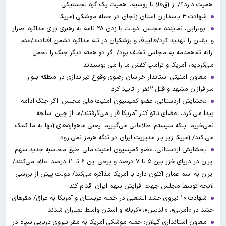
اهمیت دارد؟/ از آق‌قلا تا روسیه، اهمیت یک گره لجستیکی
شهادت ۳ ‌پاسداران استان زنجان در حمله موشکی آمریکا
ابوترابی، نماینده مجلس: دولت با زدن ۲۸ نامه به رهبری برای مذاکره اصرار
و ایشان را تهدید کرد/قالیباف و پزشکیان در تله مذاکره دشمن افتادند/عدم
ارائه تفاهمنامه به مجلس تخلف بود/ اگر دو هفته دیگر جنگ را تحمل
می‌کردیم، آمریکا و ترامپ کفش ما را می بوسیدند
معاون امنیتی استاندار خراسان رضوی وقوع تیراندازی در منطقه بلوار
سرافرازان مشهد و قتل ۲نفر را تایید کرد
بخشایش اردستانی، عضو کمیسیون امنیت ملی مجلس: اگر جنگ ادامه
پیدا می کرد، اعضای ناتو کنار آمریکا قرار می‌گرفتند/ما از چین اسلحه
نمی‌خریم، بلکه سیستم اطلاعاتی می‌گیریم. یعنی ماهواره‌های آنها به ما کمک
می کند/ آمریکا زیر بار مدیریت ایران در تنگه هرمز نمی رود
بخشایش اردستانی، عضو کمیسیون امنیت ملی: طبق محاسبه جدید سهم
ایران در دریای خزر بین ۵ تا ۷ درصد و برخی این ۶ تا ۱۱ درصد اعلام می‌کنند/
ایران به اسم عمان اکنون دارد با آمریکا مذاکره می‌کند/ دولت پیش از بررسی
لایحه توسط مجلس جهت افزایش سهم ایران اقدام کند
شهادت ۱۰ نیروی حشد الشعبی در حمله عربستان و آمریکا به عراق/ مقرهای
حشد در »آمرلی»، «الدبس»، «کربلا« و استان واسط بمباران شدند
معاون استانداری گیلان: حمله موشکی آمریکا به مقر نیروی دریایی سپاه در