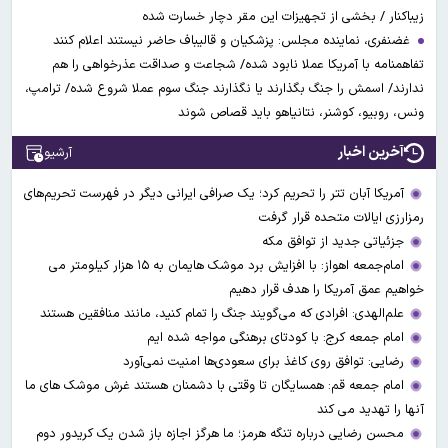
زیباکنار / بخشی از تجهیزات این مقر دچار خسارت شده
غضنفری، نماینده مجلس: پزشکیان و قالیباف حاضر نیستند اعلام کنند
تفاهمنامه با آمریکا عملا نابود شده/ شجاعت و صداقت عذرخواهی را هم
ندارند/ اسمش را جنگ بگذارند یا نگذارند جنگ سوم عملا شروع شده/ ترامپ،
ونس، روبیو، کوشنر، نتانیاهو باید قصاص شوند
آخرین اخبار
آرشیو
آمریکا آبان تتر را تحریم کرد؛ یک صرافی ایرانی دیگر در فهرست تحریم‌های
رمزارزی ایالات متحده قرار گرفت
جزئیاتی جدید از توافق مکه
امام‌جمعه اهواز: با افزایش برد موشک هایمان به ۱۵ هزار کیلومتر می
خواهیم عمق آمریکا را هدف قرار دهیم
علم‌الهدی: افرادی که می‌گویند جنگ را تمام کنید، مانند منافقین هستند
امام جمعه کرج: با کودتای برهنگی مواجه شده ایم
رضایی: توافق روی کاغذ برای سعودی‌ها امنیت نمی‌آورد
امام جمعه قم: همسایگان تا وقتی با دشمنان هستند غرش موشک های ما
آنها را تهدید می کند
محسن رضایی درباره تنگه هرمز؛ ما هرگز اجازه باز شدن یک کریدور دوم