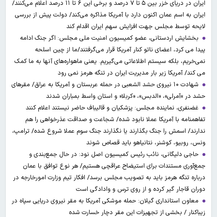
ایران در دریای خزر بین ۵ تا ۷ درصد و برخی این ۶ تا ۱۱ درصد اعلام می‌کنند/
ایران به اسم عمان اکنون دارد با آمریکا مذاکره می‌کند/ دولت پیش از بررسی
لایحه توسط مجلس جهت افزایش سهم ایران اقدام کند
بخشایش اردستانی، عضو کمیسیون امنیت ملی مجلس: اگر جنگ ادامه
پیدا می کرد، اعضای ناتو کنار آمریکا قرار می‌گرفتند/ما از چین اسلحه
نمی‌خریم، بلکه سیستم اطلاعاتی می‌گیریم. یعنی ماهواره‌های آنها به ما کمک
می کند/ آمریکا زیر بار مدیریت ایران در تنگه هرمز نمی رود
شهادت ۱۰ نیروی حشد الشعبی در حمله عربستان و آمریکا به عراق/ مقرهای
حشد در »آمرلی»، «الدبس»، «کربلا« و استان واسط بمباران شدند
غضنفری، نماینده مجلس: پزشکیان و قالیباف حاضر نیستند اعلام کنند
تفاهمنامه با آمریکا عملا نابود شده/ شجاعت و صداقت عذرخواهی را هم
ندارند/ اسمش را جنگ بگذارند یا نگذارند جنگ سوم عملا شروع شده/ ترامپ،
ونس، روبیو، کوشنر، نتانیاهو باید قصاص شوند
حاجی دلیگانی، نائب رئیس کمیسیون اصل نود: در حال جمع‌بندی و
جمع‌آوری مستندات برای استیضاح عراقچی هستیم/ هر نوع توافق با عمان
درباره تنگه هرمز باید به تصویب مجلس برسد/ افکار تیم وزارت امورخارجه در
دوران قاجار گیر کرده و از روی ترس و وادادگی است
معاون استانداری گیلان: حمله موشکی آمریکا به مقر نیروی دریایی سپاه در
زیباکنار / بخشی از تجهیزات این مقر دچار خسارت شده