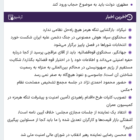
مطهری: دولت باید به موضوع حجاب ورود کند
آخرین اخبار
آرشیو
نیکزاد: بازگشایی تنگه هرمز هیچ راه‌حل نظامی ندارد
سخنگوی سپاه: هوش مصنوعی در جنگ دشمن علیه ایران شکست خورد
انتخابات شوراها در فصل پاییز برگزار می‌شود
جهانگیر، سخنگوی قوه‌قضائیه: باید از آقای عراقچی پرسید از کجا درباره
حفره امنیتی می‌داند و اطلاعات خود را در اختیار قوه قضائیه بگذارد/ شکایت
مستقیم از رژیم صهیونیستی در محاکم بین‌المللی به منزله به رسمیت
شناختن آن است/ جاسوسی و نفوذ هیچ‌گاه به صفر نمی رسد
حضور محمود احمدی نژاد در جلسه مجمع تشخیص مصلحت نظام
+عکس
تصویب کلیات طرح «اقدام راهبردی تأمین امنیت و پیشرفت تنگه هرمز» در
کمیسیون عمران
انتقاد یک نماینده از جلسات مجازی مجلس؛ خلاف آیین نامه است/
آشفتگی بازار قیمت‌ها و کارگران تعدیل شده را ما باید کجا از مسئولین پیگیری
کنیم؟
محسن رضایی نماینده رهبر انقلاب در شورای عالی امنیت ملی شد