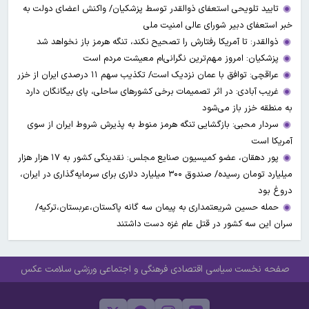
تایید تلویحی استعفای ذوالقدر توسط پزشکیان/ واکنش اعضای دولت به
خبر استعفای دبیر شورای عالی امنیت ملی
ذوالقدر: تا آمریکا رفتارش را تصحیح نکند، تنگه هرمز باز نخواهد شد
پزشکیان: امروز مهم‌ترین نگرانی‌ام معیشت مردم است
عراقچی: توافق با عمان نزدیک است/ تکذیب سهم ۱۱ درصدی ایران از خزر
غریب آبادی: در اثر تصمیمات برخی کشورهای ساحلی، پای بیگانگان دارد
به منطقه خزر باز می‌شود
سردار محبی: بازگشایی تنگه هرمز منوط به پذیرش شروط ایران از سوی
آمریکا است
پور دهقان، عضو کمیسیون صنایع مجلس: نقدینگی کشور به ۱۷ هزار هزار
میلیارد تومان رسیده/ صندوق ۳۰۰ میلیارد دلاری برای سرمایه‌گذاری در ایران،
دروغ بود
حمله حسین شریعتمداری به پیمان سه گانه پاکستان،عربستان،ترکیه/
سران این سه کشور در قتل عام غزه دست داشتند
صفحه نخست
سیاسی
اقتصادی
فرهنگی و اجتماعی
ورزشی
سلامت
عکس