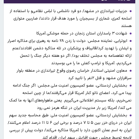
جزییات تیراندازی در مشهد/ دو فرد ناشناس با لباس نظامی‌و با استفاده از
اسلحه کمری، شماری از بسیجیان را مورد هدف قرار دادند/ ضاربین متواری
هستند
شهادت ۳ ‌پاسداران استان زنجان در حمله موشکی آمریکا
ابوترابی، نماینده مجلس: دولت با زدن ۲۸ نامه به رهبری برای مذاکره اصرار
و ایشان را تهدید کرد/قالیباف و پزشکیان در تله مذاکره دشمن افتادند/عدم
ارائه تفاهمنامه به مجلس تخلف بود/ اگر دو هفته دیگر جنگ را تحمل
می‌کردیم، آمریکا و ترامپ کفش ما را می بوسیدند
معاون امنیتی استاندار خراسان رضوی وقوع تیراندازی در منطقه بلوار
سرافرازان مشهد و قتل ۲نفر را تایید کرد
بخشایش اردستانی، عضو کمیسیون امنیت ملی مجلس: اگر جنگ ادامه
پیدا می کرد، اعضای ناتو کنار آمریکا قرار می‌گرفتند/ما از چین اسلحه
نمی‌خریم، بلکه سیستم اطلاعاتی می‌گیریم. یعنی ماهواره‌های آنها به ما کمک
می کند/ آمریکا زیر بار مدیریت ایران در تنگه هرمز نمی رود
بخشایش اردستانی، عضو کمیسیون امنیت ملی: طبق محاسبه جدید سهم
ایران در دریای خزر بین ۵ تا ۷ درصد و برخی این ۶ تا ۱۱ درصد اعلام می‌کنند/
ایران به اسم عمان اکنون دارد با آمریکا مذاکره می‌کند/ دولت پیش از بررسی
لایحه توسط مجلس جهت افزایش سهم ایران اقدام کند