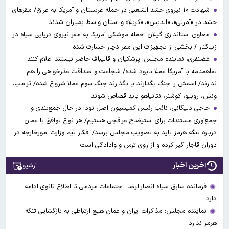
شهادت ۱۰ نیروی حشد الشعبی در حمله عربستان و آمریکا به عراق/ مقرهای
حشد در »آمرلی»، «الدبس»، «کربلا« و استان واسط بمباران شدند
معاون استانداری گیلان: حمله موشکی آمریکا به مقر نیروی دریایی سپاه در
زیباکنار / بخشی از تجهیزات این مقر دچار خسارت شده
غضنفری، نماینده مجلس: پزشکیان و قالیباف حاضر نیستند اعلام کنند
تفاهمنامه با آمریکا عملا نابود شده/ شجاعت و صداقت عذرخواهی را هم
ندارند/ اسمش را جنگ بگذارند یا نگذارند جنگ سوم عملا شروع شده/ ترامپ،
ونس، روبیو، کوشنر، نتانیاهو باید قصاص شوند
حاجی دلیگانی، نائب رئیس کمیسیون اصل نود: در حال جمع‌بندی و
جمع‌آوری مستندات برای استیضاح عراقچی هستیم/ هر نوع توافق با عمان
درباره تنگه هرمز باید به تصویب مجلس برسد/ افکار تیم وزارت امورخارجه در
دوران قاجار گیر کرده و از روی ترس و وادادگی است
آخرین اخبار
آرشیو
فرمانده سابق سپاه انصارالرضا: اجتماعات مردمی تا اطلاع ثانوی ادامه
دارد
نماینده مجلس: مذاکرات ایران و عمان هیچ ارتباطی به بازگشایی تنگه
هرمز ندارد