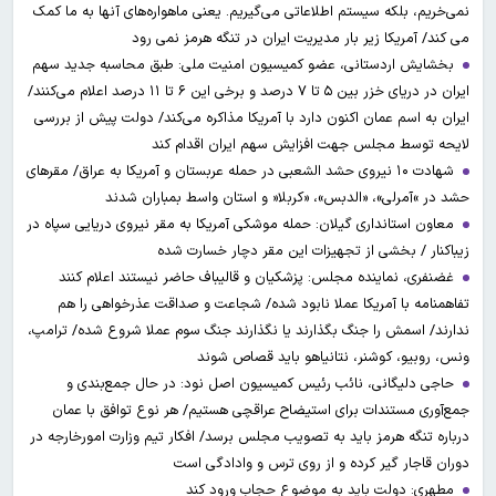
نمی‌خریم، بلکه سیستم اطلاعاتی می‌گیریم. یعنی ماهواره‌های آنها به ما کمک
می کند/ آمریکا زیر بار مدیریت ایران در تنگه هرمز نمی رود
بخشایش اردستانی، عضو کمیسیون امنیت ملی: طبق محاسبه جدید سهم
ایران در دریای خزر بین ۵ تا ۷ درصد و برخی این ۶ تا ۱۱ درصد اعلام می‌کنند/
ایران به اسم عمان اکنون دارد با آمریکا مذاکره می‌کند/ دولت پیش از بررسی
لایحه توسط مجلس جهت افزایش سهم ایران اقدام کند
شهادت ۱۰ نیروی حشد الشعبی در حمله عربستان و آمریکا به عراق/ مقرهای
حشد در »آمرلی»، «الدبس»، «کربلا« و استان واسط بمباران شدند
معاون استانداری گیلان: حمله موشکی آمریکا به مقر نیروی دریایی سپاه در
زیباکنار / بخشی از تجهیزات این مقر دچار خسارت شده
غضنفری، نماینده مجلس: پزشکیان و قالیباف حاضر نیستند اعلام کنند
تفاهمنامه با آمریکا عملا نابود شده/ شجاعت و صداقت عذرخواهی را هم
ندارند/ اسمش را جنگ بگذارند یا نگذارند جنگ سوم عملا شروع شده/ ترامپ،
ونس، روبیو، کوشنر، نتانیاهو باید قصاص شوند
حاجی دلیگانی، نائب رئیس کمیسیون اصل نود: در حال جمع‌بندی و
جمع‌آوری مستندات برای استیضاح عراقچی هستیم/ هر نوع توافق با عمان
درباره تنگه هرمز باید به تصویب مجلس برسد/ افکار تیم وزارت امورخارجه در
دوران قاجار گیر کرده و از روی ترس و وادادگی است
مطهری: دولت باید به موضوع حجاب ورود کند