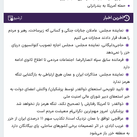
حمله آمریکا به بندرانزلی
آخرین اخبار
آرشیو
نماینده مجلس: عاملان جنایات جنگی و کسانی که زیرساخت‌، رهبر و مردم
را هدف قرار دادند مجازات می کنیم
حاجی‌دلیگانی، نماینده مجلس: مجلس اجازه تصویب کنوانسیون دریای
خزر را نمی‌دهد
فرمانده سابق سپاه انصارالرضا: اجتماعات مردمی تا اطلاع ثانوی ادامه
دارد
نماینده مجلس: مذاکرات ایران و عمان هیچ ارتباطی به بازگشایی تنگه
هرمز ندارد
تایید تلویحی استعفای ذوالقدر توسط پزشکیان/ واکنش اعضای دولت به
خبر استعفای دبیر شورای عالی امنیت ملی
ذوالقدر: تا آمریکا رفتارش را تصحیح نکند، تنگه هرمز باز نخواهد شد
پزشکیان: امروز مهم‌ترین نگرانی‌ام معیشت مردم است
عراقچی: توافق با عمان نزدیک است/ تکذیب سهم ۱۱ درصدی ایران از خزر
غریب آبادی: در اثر تصمیمات برخی کشورهای ساحلی، پای بیگانگان دارد
به منطقه خزر باز می‌شود