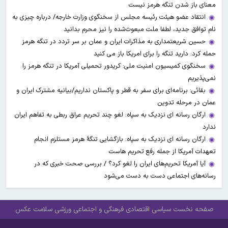
معنای باز شدن تنگه هرمز نیست
انتقاد عضو هیئت رئیسه مجلس از سخنگوی وزارت خارجه/ درباره چیزی به
نام توافق جدید، لطفا ملت مبعوث‌شده را نیز محرم بدانید
حسین شریعتمداری به مذاکرات ایران و عمان بر سر تردد در تنگه هرمز
حمله کرد: دارید تنگه را برای امریکا باز می کنید
سخنگوی کمیسیون امنیت ملی: کریدور تحمیلی آمریکا در تنگه هرمز را
نمی‌پذیریم
بقائی: برنامه‌ای برای سفر به قطر و پاکستان نداریم/بیانیه مشترک ایران و
عمان در مرحله تدوین
ارگان رسانه ای نزدیک به سپاه: لغو چند تحریم عراق ربطی به تفاهم ایران
ندارد
ارگان رسانه ای نزدیک به سپاه: بازگشایی تنگۀ هرمز مستلزم انجام
تعهدات آمریکا از جمله رفع تحریم هاست
آیا آمریکا تحریم‌های ایران را لغو کرد؟ / بررسی صحت خبری که در
رسانه‌های اجتماعی دست به دست می‌شود
صفحه نخست
سیاسی
اقتصادی
فرهنگی و اجتماعی
ورزشی
سلامت
عکس