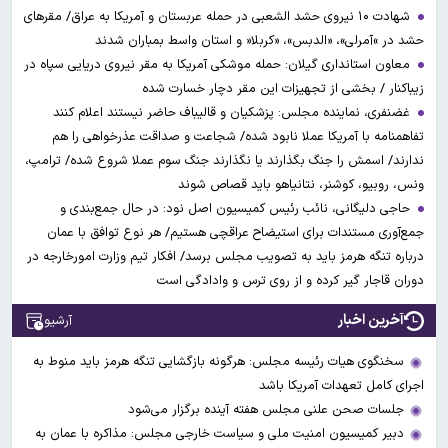
شهادت ۱۰ نیروی حشد الشعبی در حمله عربستان و آمریکا به عراق/ مقرهای
حشد در »آمرلی»، «الدبس»، «کربلا« و استان واسط بمباران شدند
معاون استانداری گیلان: حمله موشکی آمریکا به مقر نیروی دریایی سپاه در
زیباکنار / بخشی از تجهیزات این مقر دچار خسارت شده
غضنفری، نماینده مجلس: پزشکیان و قالیباف حاضر نیستند اعلام کنند
تفاهمنامه با آمریکا عملا نابود شده/ شجاعت و صداقت عذرخواهی را هم
ندارند/ اسمش را جنگ بگذارند یا نگذارند جنگ سوم عملا شروع شده/ ترامپ،
ونس، روبیو، کوشنر، نتانیاهو باید قصاص شوند
حاجی دلیگانی، نائب رئیس کمیسیون اصل نود: در حال جمع‌بندی و
جمع‌آوری مستندات برای استیضاح عراقچی هستیم/ هر نوع توافق با عمان
درباره تنگه هرمز باید به تصویب مجلس برسد/ افکار تیم وزارت امورخارجه در
دوران قاجار گیر کرده و از روی ترس و وادادگی است
آخرین اخبار
آرشیو
سخنگوی هیات رئیسه مجلس: هرگونه بازگشایی تنگه هرمز باید منوط به
اجرای کامل تعهدات آمریکا باشد
جلسات صحن علنی مجلس هفته آینده برگزار می‌شود
دبیر کمیسیون امنیت ملی و سیاست خارجی مجلس: مذاکره با عمان به