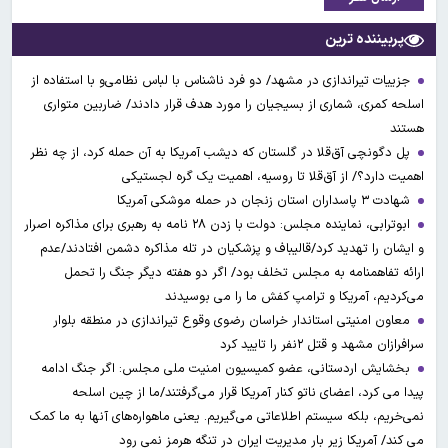
پربیننده ترین
جزییات تیراندازی در مشهد/ دو فرد ناشناس با لباس نظامی‌و با استفاده از
اسلحه کمری، شماری از بسیجیان را مورد هدف قرار دادند/ ضاربین متواری
هستند
پل دگونچی آق‌قلا در گلستان که دیشب آمریکا به آن حمله کرد، از چه نظر
اهمیت دارد؟/ از آق‌قلا تا روسیه، اهمیت یک گره لجستیکی
شهادت ۳ ‌پاسداران استان زنجان در حمله موشکی آمریکا
ابوترابی، نماینده مجلس: دولت با زدن ۲۸ نامه به رهبری برای مذاکره اصرار
و ایشان را تهدید کرد/قالیباف و پزشکیان در تله مذاکره دشمن افتادند/عدم
ارائه تفاهمنامه به مجلس تخلف بود/ اگر دو هفته دیگر جنگ را تحمل
می‌کردیم، آمریکا و ترامپ کفش ما را می بوسیدند
معاون امنیتی استاندار خراسان رضوی وقوع تیراندازی در منطقه بلوار
سرافرازان مشهد و قتل ۲نفر را تایید کرد
بخشایش اردستانی، عضو کمیسیون امنیت ملی مجلس: اگر جنگ ادامه
پیدا می کرد، اعضای ناتو کنار آمریکا قرار می‌گرفتند/ما از چین اسلحه
نمی‌خریم، بلکه سیستم اطلاعاتی می‌گیریم. یعنی ماهواره‌های آنها به ما کمک
می کند/ آمریکا زیر بار مدیریت ایران در تنگه هرمز نمی رود