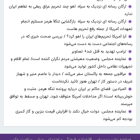
ارگان رسانه ای نزدیک به سپاه: لغو چند تحریم عراق ربطی به تفاهم ایران
ندارد
ارگان رسانه ای نزدیک به سپاه: بازگشایی تنگۀ هرمز مستلزم انجام
تعهدات آمریکا از جمله رفع تحریم هاست
آیا آمریکا تحریم‌های ایران را لغو کرد؟ / بررسی صحت خبری که در
رسانه‌های اجتماعی دست به دست می‌شود
ترامپ تهدید به قتل شد+ تصاویر
نماینده مجلس: وضعیت معیشتی مردم نگران کننده است/ تمام اقلام و
تجهیزات نظامی داخل کشور تولید می‌شود
عراقچی جمعه به پاکستان سفر می‌کند / دیدار با عاصم منیر و شهباز
شریف در دستور کار / تهران هنوز تائید نکرده‌است
المیادین: فضای حاکم بر ایران درباره پرونده تنگه هرمز، مثبت و
خوش‌بینانه است/ اگر مداخلات آمریکا متوقف شود، تهران و مسقط به توافق
میرسند
نماینده مجلس: دولت خیال نکند با افزایش قیمت بنزین‌ و گاز کسری
بودجه کم می‌شود
صفحه نخست
سیاسی
اقتصادی
فرهنگی و اجتماعی
ورزشی
سلامت
عکس