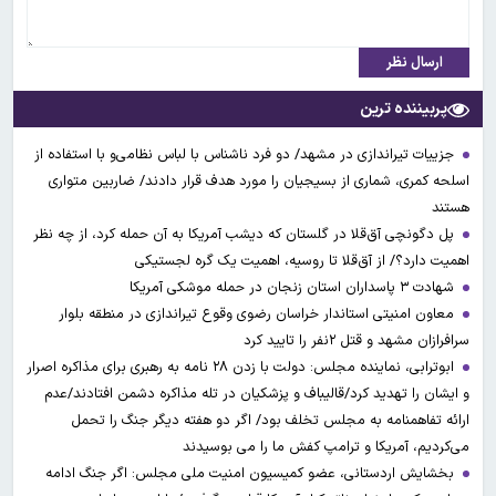
ارسال نظر
پربیننده ترین
جزییات تیراندازی در مشهد/ دو فرد ناشناس با لباس نظامی‌و با استفاده از
اسلحه کمری، شماری از بسیجیان را مورد هدف قرار دادند/ ضاربین متواری
هستند
پل دگونچی آق‌قلا در گلستان که دیشب آمریکا به آن حمله کرد، از چه نظر
اهمیت دارد؟/ از آق‌قلا تا روسیه، اهمیت یک گره لجستیکی
شهادت ۳ ‌پاسداران استان زنجان در حمله موشکی آمریکا
معاون امنیتی استاندار خراسان رضوی وقوع تیراندازی در منطقه بلوار
سرافرازان مشهد و قتل ۲نفر را تایید کرد
ابوترابی، نماینده مجلس: دولت با زدن ۲۸ نامه به رهبری برای مذاکره اصرار
و ایشان را تهدید کرد/قالیباف و پزشکیان در تله مذاکره دشمن افتادند/عدم
ارائه تفاهمنامه به مجلس تخلف بود/ اگر دو هفته دیگر جنگ را تحمل
می‌کردیم، آمریکا و ترامپ کفش ما را می بوسیدند
بخشایش اردستانی، عضو کمیسیون امنیت ملی مجلس: اگر جنگ ادامه