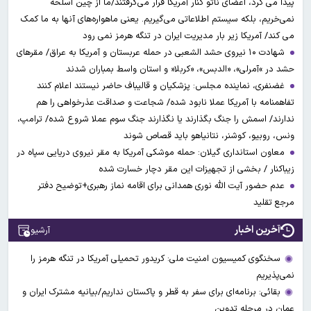
پیدا می کرد، اعضای ناتو کنار آمریکا قرار می‌گرفتند/ما از چین اسلحه
نمی‌خریم، بلکه سیستم اطلاعاتی می‌گیریم. یعنی ماهواره‌های آنها به ما کمک
می کند/ آمریکا زیر بار مدیریت ایران در تنگه هرمز نمی رود
شهادت ۱۰ نیروی حشد الشعبی در حمله عربستان و آمریکا به عراق/ مقرهای
حشد در »آمرلی»، «الدبس»، «کربلا« و استان واسط بمباران شدند
غضنفری، نماینده مجلس: پزشکیان و قالیباف حاضر نیستند اعلام کنند
تفاهمنامه با آمریکا عملا نابود شده/ شجاعت و صداقت عذرخواهی را هم
ندارند/ اسمش را جنگ بگذارند یا نگذارند جنگ سوم عملا شروع شده/ ترامپ،
ونس، روبیو، کوشنر، نتانیاهو باید قصاص شوند
معاون استانداری گیلان: حمله موشکی آمریکا به مقر نیروی دریایی سپاه در
زیباکنار / بخشی از تجهیزات این مقر دچار خسارت شده
عدم حضور آیت الله نوری همدانی برای اقامه نماز رهبری+توضیح دفتر
مرجع تقلید
آخرین اخبار
آرشیو
سخنگوی کمیسیون امنیت ملی: کریدور تحمیلی آمریکا در تنگه هرمز را
نمی‌پذیریم
بقائی: برنامه‌ای برای سفر به قطر و پاکستان نداریم/بیانیه مشترک ایران و
عمان در مرحله تدوین