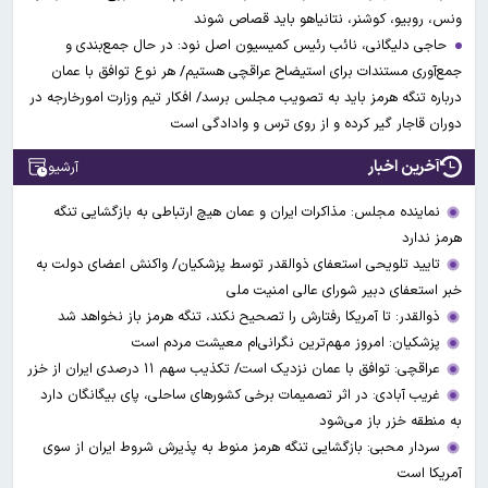
ونس، روبیو، کوشنر، نتانیاهو باید قصاص شوند
حاجی دلیگانی، نائب رئیس کمیسیون اصل نود: در حال جمع‌بندی و
جمع‌آوری مستندات برای استیضاح عراقچی هستیم/ هر نوع توافق با عمان
درباره تنگه هرمز باید به تصویب مجلس برسد/ افکار تیم وزارت امورخارجه در
دوران قاجار گیر کرده و از روی ترس و وادادگی است
آخرین اخبار
آرشیو
نماینده مجلس: مذاکرات ایران و عمان هیچ ارتباطی به بازگشایی تنگه
هرمز ندارد
تایید تلویحی استعفای ذوالقدر توسط پزشکیان/ واکنش اعضای دولت به
خبر استعفای دبیر شورای عالی امنیت ملی
ذوالقدر: تا آمریکا رفتارش را تصحیح نکند، تنگه هرمز باز نخواهد شد
پزشکیان: امروز مهم‌ترین نگرانی‌ام معیشت مردم است
عراقچی: توافق با عمان نزدیک است/ تکذیب سهم ۱۱ درصدی ایران از خزر
غریب آبادی: در اثر تصمیمات برخی کشورهای ساحلی، پای بیگانگان دارد
به منطقه خزر باز می‌شود
سردار محبی: بازگشایی تنگه هرمز منوط به پذیرش شروط ایران از سوی
آمریکا است