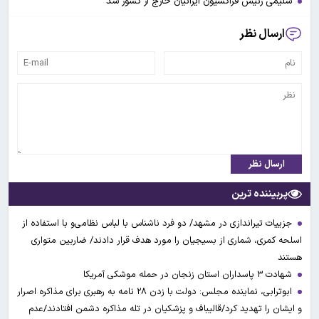
سلیمی رئیس فراکسیون ایرانیان خارج از کشور شد
ارسال نظر
ارسال نظر
پربیننده ترین
جزییات تیراندازی در مشهد/ دو فرد ناشناس با لباس نظامی‌و با استفاده از
اسلحه کمری، شماری از بسیجیان را مورد هدف قرار دادند/ ضاربین متواری
هستند
شهادت ۳ ‌پاسداران استان زنجان در حمله موشکی آمریکا
ابوترابی، نماینده مجلس: دولت با زدن ۲۸ نامه به رهبری برای مذاکره اصرار
و ایشان را تهدید کرد/قالیباف و پزشکیان در تله مذاکره دشمن افتادند/عدم