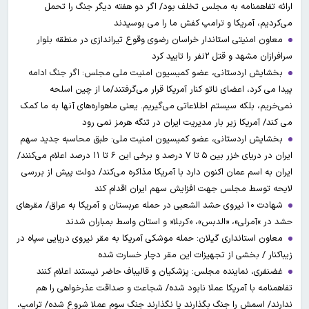
ارائه تفاهمنامه به مجلس تخلف بود/ اگر دو هفته دیگر جنگ را تحمل
می‌کردیم، آمریکا و ترامپ کفش ما را می بوسیدند
معاون امنیتی استاندار خراسان رضوی وقوع تیراندازی در منطقه بلوار
سرافرازان مشهد و قتل ۲نفر را تایید کرد
بخشایش اردستانی، عضو کمیسیون امنیت ملی مجلس: اگر جنگ ادامه
پیدا می کرد، اعضای ناتو کنار آمریکا قرار می‌گرفتند/ما از چین اسلحه
نمی‌خریم، بلکه سیستم اطلاعاتی می‌گیریم. یعنی ماهواره‌های آنها به ما کمک
می کند/ آمریکا زیر بار مدیریت ایران در تنگه هرمز نمی رود
بخشایش اردستانی، عضو کمیسیون امنیت ملی: طبق محاسبه جدید سهم
ایران در دریای خزر بین ۵ تا ۷ درصد و برخی این ۶ تا ۱۱ درصد اعلام می‌کنند/
ایران به اسم عمان اکنون دارد با آمریکا مذاکره می‌کند/ دولت پیش از بررسی
لایحه توسط مجلس جهت افزایش سهم ایران اقدام کند
شهادت ۱۰ نیروی حشد الشعبی در حمله عربستان و آمریکا به عراق/ مقرهای
حشد در »آمرلی»، «الدبس»، «کربلا« و استان واسط بمباران شدند
معاون استانداری گیلان: حمله موشکی آمریکا به مقر نیروی دریایی سپاه در
زیباکنار / بخشی از تجهیزات این مقر دچار خسارت شده
غضنفری، نماینده مجلس: پزشکیان و قالیباف حاضر نیستند اعلام کنند
تفاهمنامه با آمریکا عملا نابود شده/ شجاعت و صداقت عذرخواهی را هم
ندارند/ اسمش را جنگ بگذارند یا نگذارند جنگ سوم عملا شروع شده/ ترامپ،