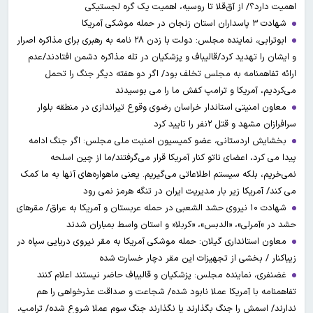
اهمیت دارد؟/ از آق‌قلا تا روسیه، اهمیت یک گره لجستیکی
شهادت ۳ ‌پاسداران استان زنجان در حمله موشکی آمریکا
ابوترابی، نماینده مجلس: دولت با زدن ۲۸ نامه به رهبری برای مذاکره اصرار
و ایشان را تهدید کرد/قالیباف و پزشکیان در تله مذاکره دشمن افتادند/عدم
ارائه تفاهمنامه به مجلس تخلف بود/ اگر دو هفته دیگر جنگ را تحمل
می‌کردیم، آمریکا و ترامپ کفش ما را می بوسیدند
معاون امنیتی استاندار خراسان رضوی وقوع تیراندازی در منطقه بلوار
سرافرازان مشهد و قتل ۲نفر را تایید کرد
بخشایش اردستانی، عضو کمیسیون امنیت ملی مجلس: اگر جنگ ادامه
پیدا می کرد، اعضای ناتو کنار آمریکا قرار می‌گرفتند/ما از چین اسلحه
نمی‌خریم، بلکه سیستم اطلاعاتی می‌گیریم. یعنی ماهواره‌های آنها به ما کمک
می کند/ آمریکا زیر بار مدیریت ایران در تنگه هرمز نمی رود
شهادت ۱۰ نیروی حشد الشعبی در حمله عربستان و آمریکا به عراق/ مقرهای
حشد در »آمرلی»، «الدبس»، «کربلا« و استان واسط بمباران شدند
معاون استانداری گیلان: حمله موشکی آمریکا به مقر نیروی دریایی سپاه در
زیباکنار / بخشی از تجهیزات این مقر دچار خسارت شده
غضنفری، نماینده مجلس: پزشکیان و قالیباف حاضر نیستند اعلام کنند
تفاهمنامه با آمریکا عملا نابود شده/ شجاعت و صداقت عذرخواهی را هم
ندارند/ اسمش را جنگ بگذارند یا نگذارند جنگ سوم عملا شروع شده/ ترامپ،