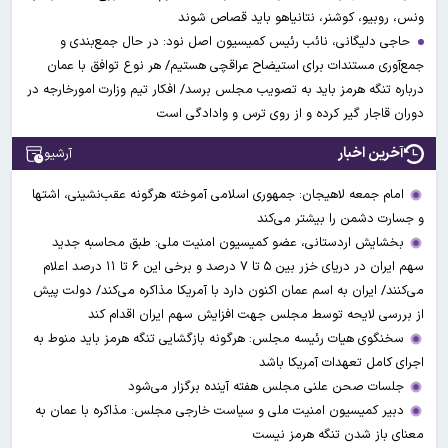
ونس، روبیو، کوشنر، نتانیاهو باید قصاص شوند
حاجی دلیگانی، نائب رئیس کمیسیون اصل نود: در حال جمع‌بندی و
جمع‌آوری مستندات برای استیضاح عراقچی هستیم/ هر نوع توافق با عمان
درباره تنگه هرمز باید به تصویب مجلس برسد/ افکار تیم وزارت امورخارجه در
دوران قاجار گیر کرده و از روی ترس و وادادگی است
آخرین اخبار
آرشیو
امام جمعه لاهیجان: جمهوری اسلامی آموخته هرگونه عقب‌نشینی، اشتها
و جسارت دشمن را بیشتر می‌کند
بخشایش اردستانی، عضو کمیسیون امنیت ملی: طبق محاسبه جدید
سهم ایران در دریای خزر بین ۵ تا ۷ درصد و برخی این ۶ تا ۱۱ درصد اعلام
می‌کنند/ ایران به اسم عمان اکنون دارد با آمریکا مذاکره می‌کند/ دولت پیش
از بررسی لایحه توسط مجلس جهت افزایش سهم ایران اقدام کند
سخنگوی هیات رئیسه مجلس: هرگونه بازگشایی تنگه هرمز باید منوط به
اجرای کامل تعهدات آمریکا باشد
جلسات صحن علنی مجلس هفته آینده برگزار می‌شود
دبیر کمیسیون امنیت ملی و سیاست خارجی مجلس: مذاکره با عمان به
معنای باز شدن تنگه هرمز نیست