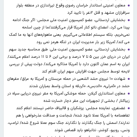
معاون امنیتی استاندار خراسان رضوی وقوع تیراندازی در منطقه بلوار
سرافرازان مشهد و قتل ۲نفر را تایید کرد
بخشایش اردستانی، عضو کمیسیون امنیت ملی مجلس: اگر جنگ ادامه
پیدا می کرد، اعضای ناتو کنار آمریکا قرار می‌گرفتند/ما از چین اسلحه
نمی‌خریم، بلکه سیستم اطلاعاتی می‌گیریم. یعنی ماهواره‌های آنها به ما کمک
می کند/ آمریکا زیر بار مدیریت ایران در تنگه هرمز نمی رود
بخشایش اردستانی، عضو کمیسیون امنیت ملی: طبق محاسبه جدید سهم
ایران در دریای خزر بین ۵ تا ۷ درصد و برخی این ۶ تا ۱۱ درصد اعلام می‌کنند/
ایران به اسم عمان اکنون دارد با آمریکا مذاکره می‌کند/ دولت پیش از بررسی
لایحه توسط مجلس جهت افزایش سهم ایران اقدام کند
شهادت ۱۰ نیروی حشد الشعبی در حمله عربستان و آمریکا به عراق/ مقرهای
حشد در »آمرلی»، «الدبس»، «کربلا« و استان واسط بمباران شدند
معاون استانداری گیلان: حمله موشکی آمریکا به مقر نیروی دریایی سپاه در
زیباکنار / بخشی از تجهیزات این مقر دچار خسارت شده
غضنفری، نماینده مجلس: پزشکیان و قالیباف حاضر نیستند اعلام کنند
تفاهمنامه با آمریکا عملا نابود شده/ شجاعت و صداقت عذرخواهی را هم
ندارند/ اسمش را جنگ بگذارند یا نگذارند جنگ سوم عملا شروع شده/ ترامپ،
ونس، روبیو، کوشنر، نتانیاهو باید قصاص شوند