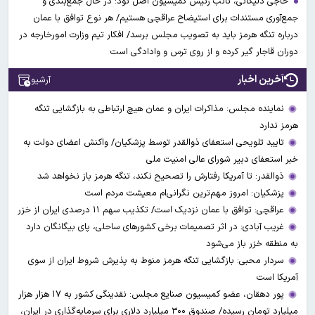
حاجی دلیگانی، نائب رئیس کمیسیون اصل نود: در حال جمع‌بندی و
جمع‌آوری مستندات برای استیضاح عراقچی هستیم/ هر نوع توافق با عمان
درباره تنگه هرمز باید به تصویب مجلس برسد/ افکار تیم وزارت امورخارجه در
دوران قاجار گیر کرده و از روی ترس و وادادگی است
آخرین اخبار
آرشیو
نماینده مجلس: مذاکرات ایران و عمان هیچ ارتباطی به بازگشایی تنگه
هرمز ندارد
تایید تلویحی استعفای ذوالقدر توسط پزشکیان/ واکنش اعضای دولت به
خبر استعفای دبیر شورای عالی امنیت ملی
ذوالقدر: تا آمریکا رفتارش را تصحیح نکند، تنگه هرمز باز نخواهد شد
پزشکیان: امروز مهم‌ترین نگرانی‌ام معیشت مردم است
عراقچی: توافق با عمان نزدیک است/ تکذیب سهم ۱۱ درصدی ایران از خزر
غریب آبادی: در اثر تصمیمات برخی کشورهای ساحلی، پای بیگانگان دارد
به منطقه خزر باز می‌شود
سردار محبی: بازگشایی تنگه هرمز منوط به پذیرش شروط ایران از سوی
آمریکا است
پور دهقان، عضو کمیسیون صنایع مجلس: نقدینگی کشور به ۱۷ هزار هزار
میلیارد تومان رسیده/ صندوق ۳۰۰ میلیارد دلاری برای سرمایه‌گذاری در ایران،