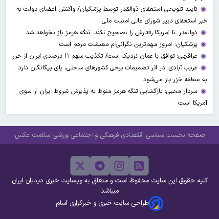
تایید تلویحی استعفای ذوالقدر توسط پزشکیان/ واکنش اعضای دولت به
خبر استعفای دبیر شورای عالی امنیت ملی
ذوالقدر: تا آمریکا رفتارش را تصحیح نکند، تنگه هرمز باز نخواهد شد
پزشکیان: امروز مهم‌ترین نگرانی‌ام معیشت مردم است
عراقچی: توافق با عمان نزدیک است/ تکذیب سهم ۱۱ درصدی ایران از خزر
غریب آبادی: در اثر تصمیمات برخی کشورهای ساحلی، پای بیگانگان دارد
به منطقه خزر باز می‌شود
سردار محبی: بازگشایی تنگه هرمز منوط به پذیرش شروط ایران از سوی
آمریکا است
صفحه نخست
سیاسی
اقتصادی
فرهنگی و اجتماعی
ورزشی
سلامت
عکس
کلیه حقوق این سایت محفوظ است و متعلق به وبسایت خبری دیدبان ایران
میباشد
طراحی سایت خبری و خبرگزاری آسام