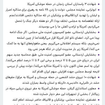
شهادت ۳ ‌پاسداران استان زنجان در حمله موشکی آمریکا
ابوترابی، نماینده مجلس: دولت با زدن ۲۸ نامه به رهبری برای مذاکره اصرار
و ایشان را تهدید کرد/قالیباف و پزشکیان در تله مذاکره دشمن افتادند/عدم
ارائه تفاهمنامه به مجلس تخلف بود/ اگر دو هفته دیگر جنگ را تحمل
می‌کردیم، آمریکا و ترامپ کفش ما را می بوسیدند
بخشایش اردستانی، عضو کمیسیون امنیت ملی مجلس: اگر جنگ ادامه
پیدا می کرد، اعضای ناتو کنار آمریکا قرار می‌گرفتند/ما از چین اسلحه
نمی‌خریم، بلکه سیستم اطلاعاتی می‌گیریم. یعنی ماهواره‌های آنها به ما کمک
می کند/ آمریکا زیر بار مدیریت ایران در تنگه هرمز نمی رود
بخشایش اردستانی، عضو کمیسیون امنیت ملی: طبق محاسبه جدید سهم
ایران در دریای خزر بین ۵ تا ۷ درصد و برخی این ۶ تا ۱۱ درصد اعلام می‌کنند/
ایران به اسم عمان اکنون دارد با آمریکا مذاکره می‌کند/ دولت پیش از بررسی
لایحه توسط مجلس جهت افزایش سهم ایران اقدام کند
شهادت ۱۰ نیروی حشد الشعبی در حمله عربستان و آمریکا به عراق/ مقرهای
حشد در »آمرلی»، «الدبس»، «کربلا« و استان واسط بمباران شدند
معاون استانداری گیلان: حمله موشکی آمریکا به مقر نیروی دریایی سپاه در
زیباکنار / بخشی از تجهیزات این مقر دچار خسارت شده
غضنفری، نماینده مجلس: پزشکیان و قالیباف حاضر نیستند اعلام کنند