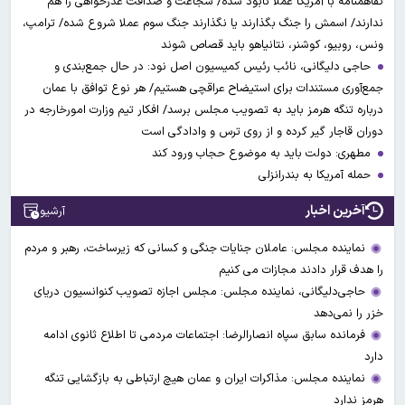
تفاهمنامه با آمریکا عملا نابود شده/ شجاعت و صداقت عذرخواهی را هم
ندارند/ اسمش را جنگ بگذارند یا نگذارند جنگ سوم عملا شروع شده/ ترامپ،
ونس، روبیو، کوشنر، نتانیاهو باید قصاص شوند
حاجی دلیگانی، نائب رئیس کمیسیون اصل نود: در حال جمع‌بندی و
جمع‌آوری مستندات برای استیضاح عراقچی هستیم/ هر نوع توافق با عمان
درباره تنگه هرمز باید به تصویب مجلس برسد/ افکار تیم وزارت امورخارجه در
دوران قاجار گیر کرده و از روی ترس و وادادگی است
مطهری: دولت باید به موضوع حجاب ورود کند
حمله آمریکا به بندرانزلی
آخرین اخبار
آرشیو
نماینده مجلس: عاملان جنایات جنگی و کسانی که زیرساخت‌، رهبر و مردم
را هدف قرار دادند مجازات می کنیم
حاجی‌دلیگانی، نماینده مجلس: مجلس اجازه تصویب کنوانسیون دریای
خزر را نمی‌دهد
فرمانده سابق سپاه انصارالرضا: اجتماعات مردمی تا اطلاع ثانوی ادامه
دارد
نماینده مجلس: مذاکرات ایران و عمان هیچ ارتباطی به بازگشایی تنگه
هرمز ندارد