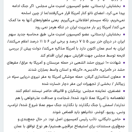
بخشایش اردستانی، عضو کمیسیون امنیت ملی مجلس: اگر جنگ ادامه
پیدا می کرد، اعضای ناتو کنار آمریکا قرار می‌گرفتند/ما از چین اسلحه
نمی‌خریم، بلکه سیستم اطلاعاتی می‌گیریم. یعنی ماهواره‌های آنها به ما کمک
می کند/ آمریکا زیر بار مدیریت ایران در تنگه هرمز نمی رود
بخشایش اردستانی، عضو کمیسیون امنیت ملی: طبق محاسبه جدید سهم
ایران در دریای خزر بین ۵ تا ۷ درصد و برخی این ۶ تا ۱۱ درصد اعلام می‌کنند/
ایران به اسم عمان اکنون دارد با آمریکا مذاکره می‌کند/ دولت پیش از بررسی
لایحه توسط مجلس جهت افزایش سهم ایران اقدام کند
شهادت ۱۰ نیروی حشد الشعبی در حمله عربستان و آمریکا به عراق/ مقرهای
حشد در »آمرلی»، «الدبس»، «کربلا« و استان واسط بمباران شدند
معاون استانداری گیلان: حمله موشکی آمریکا به مقر نیروی دریایی سپاه در
زیباکنار / بخشی از تجهیزات این مقر دچار خسارت شده
غضنفری، نماینده مجلس: پزشکیان و قالیباف حاضر نیستند اعلام کنند
تفاهمنامه با آمریکا عملا نابود شده/ شجاعت و صداقت عذرخواهی را هم
ندارند/ اسمش را جنگ بگذارند یا نگذارند جنگ سوم عملا شروع شده/ ترامپ،
ونس، روبیو، کوشنر، نتانیاهو باید قصاص شوند
حاجی دلیگانی، نائب رئیس کمیسیون اصل نود: در حال جمع‌بندی و
جمع‌آوری مستندات برای استیضاح عراقچی هستیم/ هر نوع توافق با عمان