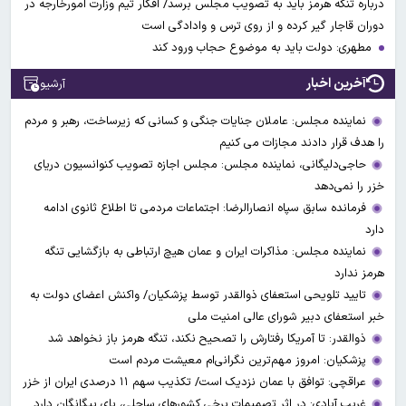
درباره تنگه هرمز باید به تصویب مجلس برسد/ افکار تیم وزارت امورخارجه در
دوران قاجار گیر کرده و از روی ترس و وادادگی است
مطهری: دولت باید به موضوع حجاب ورود کند
آخرین اخبار
آرشیو
نماینده مجلس: عاملان جنایات جنگی و کسانی که زیرساخت‌، رهبر و مردم
را هدف قرار دادند مجازات می کنیم
حاجی‌دلیگانی، نماینده مجلس: مجلس اجازه تصویب کنوانسیون دریای
خزر را نمی‌دهد
فرمانده سابق سپاه انصارالرضا: اجتماعات مردمی تا اطلاع ثانوی ادامه
دارد
نماینده مجلس: مذاکرات ایران و عمان هیچ ارتباطی به بازگشایی تنگه
هرمز ندارد
تایید تلویحی استعفای ذوالقدر توسط پزشکیان/ واکنش اعضای دولت به
خبر استعفای دبیر شورای عالی امنیت ملی
ذوالقدر: تا آمریکا رفتارش را تصحیح نکند، تنگه هرمز باز نخواهد شد
پزشکیان: امروز مهم‌ترین نگرانی‌ام معیشت مردم است
عراقچی: توافق با عمان نزدیک است/ تکذیب سهم ۱۱ درصدی ایران از خزر
غریب آبادی: در اثر تصمیمات برخی کشورهای ساحلی، پای بیگانگان دارد