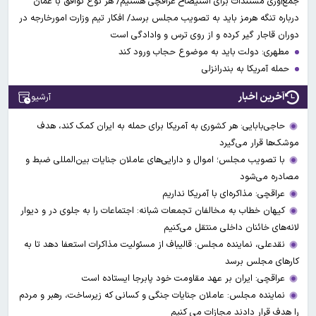
جمع‌آوری مستندات برای استیضاح عراقچی هستیم/ هر نوع توافق با عمان
درباره تنگه هرمز باید به تصویب مجلس برسد/ افکار تیم وزارت امورخارجه در
دوران قاجار گیر کرده و از روی ترس و وادادگی است
مطهری: دولت باید به موضوع حجاب ورود کند
حمله آمریکا به بندرانزلی
آخرین اخبار
آرشیو
حاجی‌بابایی: هر کشوری به آمریکا برای حمله به ایران کمک کند، هدف
موشک‌ها قرار می‌گیرد
با تصویب مجلس؛ اموال و دارایی‌های عاملان جنایات بین‌المللی ضبط و
مصادره می‌شود
عراقچی: مذاکره‌ای با آمریکا نداریم
کیهان خطاب به مخالفان تجمعات شبانه: اجتماعات را به جلوی در و دیوار
لانه‌های خائنان داخلی منتقل می‌کنیم
نقدعلی، نماینده مجلس: قالیباف از مسئولیت مذاکرات استعفا دهد تا به
کارهای مجلس برسد
عراقچی: ایران بر عهد مقاومت خود پابرجا ایستاده است
نماینده مجلس: عاملان جنایات جنگی و کسانی که زیرساخت‌، رهبر و مردم
را هدف قرار دادند مجازات می کنیم