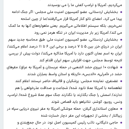
می‌کردیم، آمریکا و ترامپ کفش ما را می بوسیدند
بخشایش اردستانی، عضو کمیسیون امنیت ملی مجلس: اگر جنگ ادامه
پیدا می کرد، اعضای ناتو کنار آمریکا قرار می‌گرفتند/ما از چین اسلحه
نمی‌خریم، بلکه سیستم اطلاعاتی می‌گیریم. یعنی ماهواره‌های آنها به ما کمک
می کند/ آمریکا زیر بار مدیریت ایران در تنگه هرمز نمی رود
بخشایش اردستانی، عضو کمیسیون امنیت ملی: طبق محاسبه جدید سهم
ایران در دریای خزر بین ۵ تا ۷ درصد و برخی این ۶ تا ۱۱ درصد اعلام می‌کنند/
ایران به اسم عمان اکنون دارد با آمریکا مذاکره می‌کند/ دولت پیش از بررسی
لایحه توسط مجلس جهت افزایش سهم ایران اقدام کند
شهادت ۱۰ نیروی حشد الشعبی در حمله عربستان و آمریکا به عراق/ مقرهای
حشد در »آمرلی»، «الدبس»، «کربلا« و استان واسط بمباران شدند
غضنفری، نماینده مجلس: پزشکیان و قالیباف حاضر نیستند اعلام کنند
تفاهمنامه با آمریکا عملا نابود شده/ شجاعت و صداقت عذرخواهی را هم
ندارند/ اسمش را جنگ بگذارند یا نگذارند جنگ سوم عملا شروع شده/ ترامپ،
ونس، روبیو، کوشنر، نتانیاهو باید قصاص شوند
معاون استانداری گیلان: حمله موشکی آمریکا به مقر نیروی دریایی سپاه در
زیباکنار / بخشی از تجهیزات این مقر دچار خسارت شده
حاجی دلیگانی، نائب رئیس کمیسیون اصل نود: در حال جمع‌بندی و