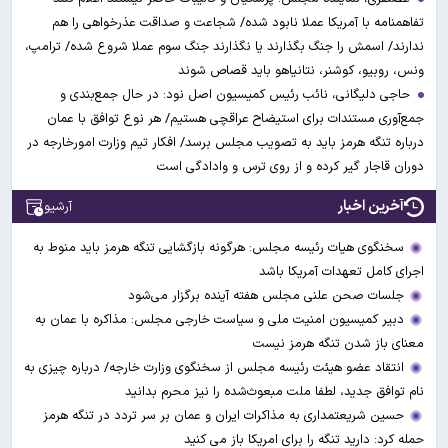
تفاهمنامه با آمریکا عملا نابود شده/ شجاعت و صداقت عذرخواهی را هم
ندارند/ اسمش را جنگ بگذارند یا نگذارند جنگ سوم عملا شروع شده/ ترامپ،
ونس، روبیو، کوشنر، نتانیاهو باید قصاص شوند
حاجی دلیگانی، نائب رئیس کمیسیون اصل نود: در حال جمع‌بندی و
جمع‌آوری مستندات برای استیضاح عراقچی هستیم/ هر نوع توافق با عمان
درباره تنگه هرمز باید به تصویب مجلس برسد/ افکار تیم وزارت امورخارجه در
دوران قاجار گیر کرده و از روی ترس و وادادگی است
آخرین اخبار
آرشیو
سخنگوی هیات رئیسه مجلس: هرگونه بازگشایی تنگه هرمز باید منوط به
اجرای کامل تعهدات آمریکا باشد
جلسات صحن علنی مجلس هفته آینده برگزار می‌شود
دبیر کمیسیون امنیت ملی و سیاست خارجی مجلس: مذاکره با عمان به
معنای باز شدن تنگه هرمز نیست
انتقاد عضو هیئت رئیسه مجلس از سخنگوی وزارت خارجه/ درباره چیزی به
نام توافق جدید، لطفا ملت مبعوث‌شده را نیز محرم بدانید
حسین شریعتمداری به مذاکرات ایران و عمان بر سر تردد در تنگه هرمز
حمله کرد: دارید تنگه را برای امریکا باز می کنید