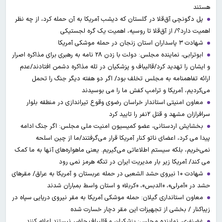
هستند
پل دگونچی آق‌قلا در گلستان که دیشب آمریکا به آن حمله کرد، از چه نظر
اهمیت دارد؟/ از آق‌قلا تا روسیه، اهمیت یک گره لجستیکی
شهادت ۳ ‌پاسداران استان زنجان در حمله موشکی آمریکا
ابوترابی، نماینده مجلس: دولت با زدن ۲۸ نامه به رهبری برای مذاکره اصرار
و ایشان را تهدید کرد/قالیباف و پزشکیان در تله مذاکره دشمن افتادند/عدم
ارائه تفاهمنامه به مجلس تخلف بود/ اگر دو هفته دیگر جنگ را تحمل
می‌کردیم، آمریکا و ترامپ کفش ما را می بوسیدند
معاون امنیتی استاندار خراسان رضوی وقوع تیراندازی در منطقه بلوار
سرافرازان مشهد و قتل ۲نفر را تایید کرد
بخشایش اردستانی، عضو کمیسیون امنیت ملی مجلس: اگر جنگ ادامه
پیدا می کرد، اعضای ناتو کنار آمریکا قرار می‌گرفتند/ما از چین اسلحه
نمی‌خریم، بلکه سیستم اطلاعاتی می‌گیریم. یعنی ماهواره‌های آنها به ما کمک
می کند/ آمریکا زیر بار مدیریت ایران در تنگه هرمز نمی رود
شهادت ۱۰ نیروی حشد الشعبی در حمله عربستان و آمریکا به عراق/ مقرهای
حشد در »آمرلی»، «الدبس»، «کربلا« و استان واسط بمباران شدند
معاون استانداری گیلان: حمله موشکی آمریکا به مقر نیروی دریایی سپاه در
زیباکنار / بخشی از تجهیزات این مقر دچار خسارت شده
غضنفری، نماینده مجلس: پزشکیان و قالیباف حاضر نیستند اعلام کنند