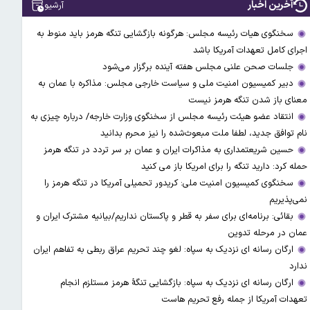
آخرین اخبار
آرشیو
سخنگوی هیات رئیسه مجلس: هرگونه بازگشایی تنگه هرمز باید منوط به
اجرای کامل تعهدات آمریکا باشد
جلسات صحن علنی مجلس هفته آینده برگزار می‌شود
دبیر کمیسیون امنیت ملی و سیاست خارجی مجلس: مذاکره با عمان به
معنای باز شدن تنگه هرمز نیست
انتقاد عضو هیئت رئیسه مجلس از سخنگوی وزارت خارجه/ درباره چیزی به
نام توافق جدید، لطفا ملت مبعوث‌شده را نیز محرم بدانید
حسین شریعتمداری به مذاکرات ایران و عمان بر سر تردد در تنگه هرمز
حمله کرد: دارید تنگه را برای امریکا باز می کنید
سخنگوی کمیسیون امنیت ملی: کریدور تحمیلی آمریکا در تنگه هرمز را
نمی‌پذیریم
بقائی: برنامه‌ای برای سفر به قطر و پاکستان نداریم/بیانیه مشترک ایران و
عمان در مرحله تدوین
ارگان رسانه ای نزدیک به سپاه: لغو چند تحریم عراق ربطی به تفاهم ایران
ندارد
ارگان رسانه ای نزدیک به سپاه: بازگشایی تنگۀ هرمز مستلزم انجام
تعهدات آمریکا از جمله رفع تحریم هاست