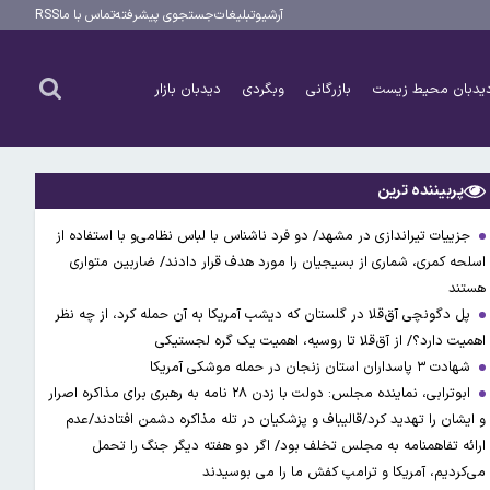
آرشیو
تبلیغات
جستجوی پیشرفته
تماس با ما
RSS
یدبان محیط زیست
بازرگانی
وبگردی
دیدبان بازار
پربیننده ترین
جزییات تیراندازی در مشهد/ دو فرد ناشناس با لباس نظامی‌و با استفاده از
اسلحه کمری، شماری از بسیجیان را مورد هدف قرار دادند/ ضاربین متواری
هستند
پل دگونچی آق‌قلا در گلستان که دیشب آمریکا به آن حمله کرد، از چه نظر
اهمیت دارد؟/ از آق‌قلا تا روسیه، اهمیت یک گره لجستیکی
شهادت ۳ ‌پاسداران استان زنجان در حمله موشکی آمریکا
ابوترابی، نماینده مجلس: دولت با زدن ۲۸ نامه به رهبری برای مذاکره اصرار
و ایشان را تهدید کرد/قالیباف و پزشکیان در تله مذاکره دشمن افتادند/عدم
ارائه تفاهمنامه به مجلس تخلف بود/ اگر دو هفته دیگر جنگ را تحمل
می‌کردیم، آمریکا و ترامپ کفش ما را می بوسیدند