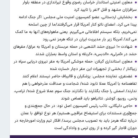
معاون امنیتی استاندار خراسان رضوی وقوع تیراندازی در منطقه بلوار
سرافرازان مشهد و قتل ۲نفر را تایید کرد
بخشایش اردستانی، عضو کمیسیون امنیت ملی مجلس: اگر جنگ ادامه
پیدا می کرد، اعضای ناتو کنار آمریکا قرار می‌گرفتند/ما از چین اسلحه
نمی‌خریم، بلکه سیستم اطلاعاتی می‌گیریم. یعنی ماهواره‌های آنها به ما کمک
می کند/ آمریکا زیر بار مدیریت ایران در تنگه هرمز نمی رود
شهادت ۱۰ نیروی حشد الشعبی در حمله عربستان و آمریکا به عراق/ مقرهای
حشد در »آمرلی»، «الدبس»، «کربلا« و استان واسط بمباران شدند
معاون استانداری گیلان: حمله موشکی آمریکا به مقر نیروی دریایی سپاه در
زیباکنار / بخشی از تجهیزات این مقر دچار خسارت شده
غضنفری، نماینده مجلس: پزشکیان و قالیباف حاضر نیستند اعلام کنند
تفاهمنامه با آمریکا عملا نابود شده/ شجاعت و صداقت عذرخواهی را هم
ندارند/ اسمش را جنگ بگذارند یا نگذارند جنگ سوم عملا شروع شده/ ترامپ،
ونس، روبیو، کوشنر، نتانیاهو باید قصاص شوند
حاجی دلیگانی، نائب رئیس کمیسیون اصل نود: در حال جمع‌بندی و
جمع‌آوری مستندات برای استیضاح عراقچی هستیم/ هر نوع توافق با عمان
درباره تنگه هرمز باید به تصویب مجلس برسد/ افکار تیم وزارت امورخارجه در
دوران قاجار گیر کرده و از روی ترس و وادادگی است