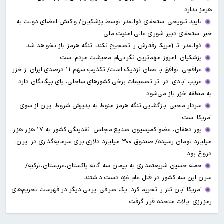
هرمز ندارد
تایید تلویحی استعفای ذوالقدر توسط پزشکیان/ واکنش اعضای دولت به
خبر استعفای دبیر شورای عالی امنیت ملی
ذوالقدر: تا آمریکا رفتارش را تصحیح نکند، تنگه هرمز باز نخواهد شد
پزشکیان: امروز مهم‌ترین نگرانی‌ام معیشت مردم است
عراقچی: توافق با عمان نزدیک است/ تکذیب سهم ۱۱ درصدی ایران از خزر
غریب آبادی: در اثر تصمیمات برخی کشورهای ساحلی، پای بیگانگان دارد
به منطقه خزر باز می‌شود
سردار محبی: بازگشایی تنگه هرمز منوط به پذیرش شروط ایران از سوی
آمریکا است
پور دهقان، عضو کمیسیون صنایع مجلس: نقدینگی کشور به ۱۷ هزار هزار
میلیارد تومان رسیده/ صندوق ۳۰۰ میلیارد دلاری برای سرمایه‌گذاری در ایران،
دروغ بود
حمله حسین شریعتمداری به پیمان سه گانه پاکستان،عربستان،ترکیه/
سران این سه کشور در قتل عام غزه دست داشتند
آمریکا آبان تتر را تحریم کرد؛ یک صرافی ایرانی دیگر در فهرست تحریم‌های
رمزارزی ایالات متحده قرار گرفت