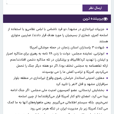
ارسال نظر
پربیننده ترین
جزییات تیراندازی در مشهد/ دو فرد ناشناس با لباس نظامی‌و با استفاده از
اسلحه کمری، شماری از بسیجیان را مورد هدف قرار دادند/ ضاربین متواری
هستند
شهادت ۳ ‌پاسداران استان زنجان در حمله موشکی آمریکا
ابوترابی، نماینده مجلس: دولت با زدن ۲۸ نامه به رهبری برای مذاکره اصرار
و ایشان را تهدید کرد/قالیباف و پزشکیان در تله مذاکره دشمن افتادند/عدم
ارائه تفاهمنامه به مجلس تخلف بود/ اگر دو هفته دیگر جنگ را تحمل
می‌کردیم، آمریکا و ترامپ کفش ما را می بوسیدند
معاون امنیتی استاندار خراسان رضوی وقوع تیراندازی در منطقه بلوار
سرافرازان مشهد و قتل ۲نفر را تایید کرد
بخشایش اردستانی، عضو کمیسیون امنیت ملی مجلس: اگر جنگ ادامه
پیدا می کرد، اعضای ناتو کنار آمریکا قرار می‌گرفتند/ما از چین اسلحه
نمی‌خریم، بلکه سیستم اطلاعاتی می‌گیریم. یعنی ماهواره‌های آنها به ما کمک
می کند/ آمریکا زیر بار مدیریت ایران در تنگه هرمز نمی رود