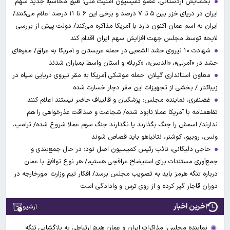
بخشایش اردستانی، عضو کمیسیون امنیت ملی: طبق محاسبه جدید سهم
ایران در دریای خزر بین ۵ تا ۷ درصد و برخی این ۶ تا ۱۱ درصد اعلام می‌کنند/
ایران به اسم عمان اکنون دارد با آمریکا مذاکره می‌کند/ دولت پیش از بررسی
لایحه توسط مجلس جهت افزایش سهم ایران اقدام کند
شهادت ۱۰ نیروی حشد الشعبی در حمله عربستان و آمریکا به عراق/ مقرهای
حشد در »آمرلی»، «الدبس»، «کربلا« و استان واسط بمباران شدند
معاون استانداری گیلان: حمله موشکی آمریکا به مقر نیروی دریایی سپاه در
زیباکنار / بخشی از تجهیزات این مقر دچار خسارت شده
غضنفری، نماینده مجلس: پزشکیان و قالیباف حاضر نیستند اعلام کنند
تفاهمنامه با آمریکا عملا نابود شده/ شجاعت و صداقت عذرخواهی را هم
ندارند/ اسمش را جنگ بگذارند یا نگذارند جنگ سوم عملا شروع شده/ ترامپ،
ونس، روبیو، کوشنر، نتانیاهو باید قصاص شوند
حاجی دلیگانی، نائب رئیس کمیسیون اصل نود: در حال جمع‌بندی و
جمع‌آوری مستندات برای استیضاح عراقچی هستیم/ هر نوع توافق با عمان
درباره تنگه هرمز باید به تصویب مجلس برسد/ افکار تیم وزارت امورخارجه در
دوران قاجار گیر کرده و از روی ترس و وادادگی است
آخرین اخبار
آرشیو
نماینده مجلس: مذاکرات ایران و عمان هیچ ارتباطی به بازگشایی تنگه