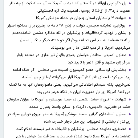
پل دگونچی آق‌قلا در گلستان که دیشب آمریکا به آن حمله کرد، از چه نظر
اهمیت دارد؟/ از آق‌قلا تا روسیه، اهمیت یک گره لجستیکی
شهادت ۳ ‌پاسداران استان زنجان در حمله موشکی آمریکا
ابوترابی، نماینده مجلس: دولت با زدن ۲۸ نامه به رهبری برای مذاکره اصرار
و ایشان را تهدید کرد/قالیباف و پزشکیان در تله مذاکره دشمن افتادند/عدم
ارائه تفاهمنامه به مجلس تخلف بود/ اگر دو هفته دیگر جنگ را تحمل
می‌کردیم، آمریکا و ترامپ کفش ما را می بوسیدند
معاون امنیتی استاندار خراسان رضوی وقوع تیراندازی در منطقه بلوار
سرافرازان مشهد و قتل ۲نفر را تایید کرد
بخشایش اردستانی، عضو کمیسیون امنیت ملی مجلس: اگر جنگ ادامه
پیدا می کرد، اعضای ناتو کنار آمریکا قرار می‌گرفتند/ما از چین اسلحه
نمی‌خریم، بلکه سیستم اطلاعاتی می‌گیریم. یعنی ماهواره‌های آنها به ما کمک
می کند/ آمریکا زیر بار مدیریت ایران در تنگه هرمز نمی رود
شهادت ۱۰ نیروی حشد الشعبی در حمله عربستان و آمریکا به عراق/ مقرهای
حشد در »آمرلی»، «الدبس»، «کربلا« و استان واسط بمباران شدند
معاون استانداری گیلان: حمله موشکی آمریکا به مقر نیروی دریایی سپاه در
زیباکنار / بخشی از تجهیزات این مقر دچار خسارت شده
غضنفری، نماینده مجلس: پزشکیان و قالیباف حاضر نیستند اعلام کنند
تفاهمنامه با آمریکا عملا نابود شده/ شجاعت و صداقت عذرخواهی را هم