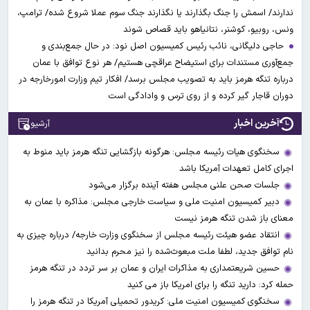
ندارند/ اسمش را جنگ بگذارند یا نگذارند جنگ سوم عملا شروع شده/ ترامپ،
ونس، روبیو، کوشنر، نتانیاهو باید قصاص شوند
حاجی دلیگانی، نائب رئیس کمیسیون اصل نود: در حال جمع‌بندی و
جمع‌آوری مستندات برای استیضاح عراقچی هستیم/ هر نوع توافق با عمان
درباره تنگه هرمز باید به تصویب مجلس برسد/ افکار تیم وزارت امورخارجه در
دوران قاجار گیر کرده و از روی ترس و وادادگی است
آخرین اخبار
آرشیو
سخنگوی هیات رئیسه مجلس: هرگونه بازگشایی تنگه هرمز باید منوط به
اجرای کامل تعهدات آمریکا باشد
جلسات صحن علنی مجلس هفته آینده برگزار می‌شود
دبیر کمیسیون امنیت ملی و سیاست خارجی مجلس: مذاکره با عمان به
معنای باز شدن تنگه هرمز نیست
انتقاد عضو هیئت رئیسه مجلس از سخنگوی وزارت خارجه/ درباره چیزی به
نام توافق جدید، لطفا ملت مبعوث‌شده را نیز محرم بدانید
حسین شریعتمداری به مذاکرات ایران و عمان بر سر تردد در تنگه هرمز
حمله کرد: دارید تنگه را برای امریکا باز می کنید
سخنگوی کمیسیون امنیت ملی: کریدور تحمیلی آمریکا در تنگه هرمز را