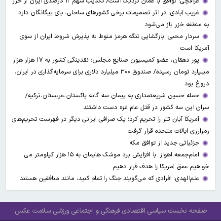
عراقچی: توافق با عمان نزدیک است/ تکذیب سهم ۱۱ درصدی ایران از خزر
غریب آبادی: در اثر تصمیمات برخی کشورهای ساحلی، پای بیگانگان دارد
به منطقه خزر باز می‌شود
سردار محبی: بازگشایی تنگه هرمز منوط به پذیرش شروط ایران از سوی
آمریکا است
پور دهقان، عضو کمیسیون صنایع مجلس: نقدینگی کشور به ۱۷ هزار هزار
میلیارد تومان رسیده/ صندوق ۳۰۰ میلیارد دلاری برای سرمایه‌گذاری در ایران،
دروغ بود
حمله حسین شریعتمداری به پیمان سه گانه پاکستان،عربستان،ترکیه/
سران این سه کشور در قتل عام غزه دست داشتند
آمریکا آبان تتر را تحریم کرد؛ یک صرافی ایرانی دیگر در فهرست تحریم‌های
رمزارزی ایالات متحده قرار گرفت
جزئیاتی جدید از توافق مکه
امام‌جمعه اهواز: با افزایش برد موشک هایمان به ۱۵ هزار کیلومتر می
خواهیم عمق آمریکا را هدف قرار دهیم
علم‌الهدی: افرادی که می‌گویند جنگ را تمام کنید، مانند منافقین هستند
صفحه نخست
سیاسی
اقتصادی
فرهنگی و اجتماعی
ورزشی
سلامت
عکس