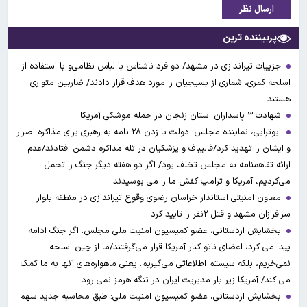
ارسال نظر
پربیننده ترین
جزییات تیراندازی در مشهد/ دو فرد ناشناس با لباس نظامی‌و با استفاده از
اسلحه کمری، شماری از بسیجیان را مورد هدف قرار دادند/ ضاربین متواری
هستند
شهادت ۳ ‌پاسداران استان زنجان در حمله موشکی آمریکا
ابوترابی، نماینده مجلس: دولت با زدن ۲۸ نامه به رهبری برای مذاکره اصرار
و ایشان را تهدید کرد/قالیباف و پزشکیان در تله مذاکره دشمن افتادند/عدم
ارائه تفاهمنامه به مجلس تخلف بود/ اگر دو هفته دیگر جنگ را تحمل
می‌کردیم، آمریکا و ترامپ کفش ما را می بوسیدند
معاون امنیتی استاندار خراسان رضوی وقوع تیراندازی در منطقه بلوار
سرافرازان مشهد و قتل ۲نفر را تایید کرد
بخشایش اردستانی، عضو کمیسیون امنیت ملی مجلس: اگر جنگ ادامه
پیدا می کرد، اعضای ناتو کنار آمریکا قرار می‌گرفتند/ما از چین اسلحه
نمی‌خریم، بلکه سیستم اطلاعاتی می‌گیریم. یعنی ماهواره‌های آنها به ما کمک
می کند/ آمریکا زیر بار مدیریت ایران در تنگه هرمز نمی رود
بخشایش اردستانی، عضو کمیسیون امنیت ملی: طبق محاسبه جدید سهم