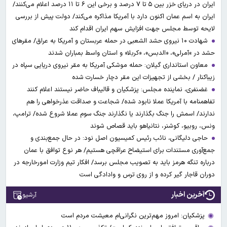
ایران در دریای خزر بین ۵ تا ۷ درصد و برخی این ۶ تا ۱۱ درصد اعلام می‌کنند/
ایران به اسم عمان اکنون دارد با آمریکا مذاکره می‌کند/ دولت پیش از بررسی
لایحه توسط مجلس جهت افزایش سهم ایران اقدام کند
شهادت ۱۰ نیروی حشد الشعبی در حمله عربستان و آمریکا به عراق/ مقرهای
حشد در »آمرلی»، «الدبس»، «کربلا« و استان واسط بمباران شدند
معاون استانداری گیلان: حمله موشکی آمریکا به مقر نیروی دریایی سپاه در
زیباکنار / بخشی از تجهیزات این مقر دچار خسارت شده
غضنفری، نماینده مجلس: پزشکیان و قالیباف حاضر نیستند اعلام کنند
تفاهمنامه با آمریکا عملا نابود شده/ شجاعت و صداقت عذرخواهی را هم
ندارند/ اسمش را جنگ بگذارند یا نگذارند جنگ سوم عملا شروع شده/ ترامپ،
ونس، روبیو، کوشنر، نتانیاهو باید قصاص شوند
حاجی دلیگانی، نائب رئیس کمیسیون اصل نود: در حال جمع‌بندی و
جمع‌آوری مستندات برای استیضاح عراقچی هستیم/ هر نوع توافق با عمان
درباره تنگه هرمز باید به تصویب مجلس برسد/ افکار تیم وزارت امورخارجه در
دوران قاجار گیر کرده و از روی ترس و وادادگی است
آخرین اخبار
آرشیو
پزشکیان: امروز مهم‌ترین نگرانی‌ام معیشت مردم است