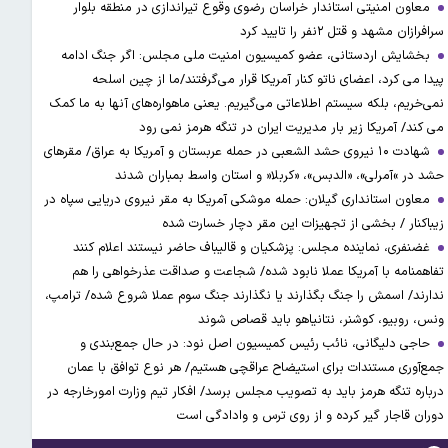
معاون امنیتی استاندار خراسان رضوی وقوع تیراندازی در منطقه بلوار
سرافرازان مشهد و قتل ۲نفر را تایید کرد
بخشایش اردستانی، عضو کمیسیون امنیت ملی مجلس: اگر جنگ ادامه
پیدا می کرد، اعضای ناتو کنار آمریکا قرار می‌گرفتند/ما از چین اسلحه
نمی‌خریم، بلکه سیستم اطلاعاتی می‌گیریم. یعنی ماهواره‌های آنها به ما کمک
می کند/ آمریکا زیر بار مدیریت ایران در تنگه هرمز نمی رود
شهادت ۱۰ نیروی حشد الشعبی در حمله عربستان و آمریکا به عراق/ مقرهای
حشد در »آمرلی»، «الدبس»، «کربلا« و استان واسط بمباران شدند
معاون استانداری گیلان: حمله موشکی آمریکا به مقر نیروی دریایی سپاه در
زیباکنار / بخشی از تجهیزات این مقر دچار خسارت شده
غضنفری، نماینده مجلس: پزشکیان و قالیباف حاضر نیستند اعلام کنند
تفاهمنامه با آمریکا عملا نابود شده/ شجاعت و صداقت عذرخواهی را هم
ندارند/ اسمش را جنگ بگذارند یا نگذارند جنگ سوم عملا شروع شده/ ترامپ،
ونس، روبیو، کوشنر، نتانیاهو باید قصاص شوند
حاجی دلیگانی، نائب رئیس کمیسیون اصل نود: در حال جمع‌بندی و
جمع‌آوری مستندات برای استیضاح عراقچی هستیم/ هر نوع توافق با عمان
درباره تنگه هرمز باید به تصویب مجلس برسد/ افکار تیم وزارت امورخارجه در
دوران قاجار گیر کرده و از روی ترس و وادادگی است