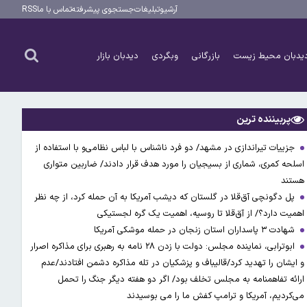
آرشیو
تبلیغات
جستجوی پیشرفته
تماس با ما
RSS
یدبان محیط زیست
بازرگانی
وبگردی
دیدبان بازار
پربیننده ترین
جزییات تیراندازی در مشهد/ دو فرد ناشناس با لباس نظامی‌و با استفاده از
اسلحه کمری، شماری از بسیجیان را مورد هدف قرار دادند/ ضاربین متواری
هستند
پل دگونچی آق‌قلا در گلستان که دیشب آمریکا به آن حمله کرد، از چه نظر
اهمیت دارد؟/ از آق‌قلا تا روسیه، اهمیت یک گره لجستیکی
شهادت ۳ ‌پاسداران استان زنجان در حمله موشکی آمریکا
ابوترابی، نماینده مجلس: دولت با زدن ۲۸ نامه به رهبری برای مذاکره اصرار
و ایشان را تهدید کرد/قالیباف و پزشکیان در تله مذاکره دشمن افتادند/عدم
ارائه تفاهمنامه به مجلس تخلف بود/ اگر دو هفته دیگر جنگ را تحمل
می‌کردیم، آمریکا و ترامپ کفش ما را می بوسیدند