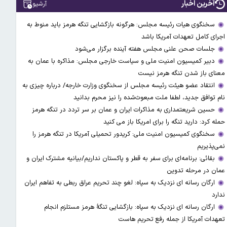
آخرین اخبار
آرشیو
سخنگوی هیات رئیسه مجلس: هرگونه بازگشایی تنگه هرمز باید منوط به
اجرای کامل تعهدات آمریکا باشد
جلسات صحن علنی مجلس هفته آینده برگزار می‌شود
دبیر کمیسیون امنیت ملی و سیاست خارجی مجلس: مذاکره با عمان به
معنای باز شدن تنگه هرمز نیست
انتقاد عضو هیئت رئیسه مجلس از سخنگوی وزارت خارجه/ درباره چیزی به
نام توافق جدید، لطفا ملت مبعوث‌شده را نیز محرم بدانید
حسین شریعتمداری به مذاکرات ایران و عمان بر سر تردد در تنگه هرمز
حمله کرد: دارید تنگه را برای امریکا باز می کنید
سخنگوی کمیسیون امنیت ملی: کریدور تحمیلی آمریکا در تنگه هرمز را
نمی‌پذیریم
بقائی: برنامه‌ای برای سفر به قطر و پاکستان نداریم/بیانیه مشترک ایران و
عمان در مرحله تدوین
ارگان رسانه ای نزدیک به سپاه: لغو چند تحریم عراق ربطی به تفاهم ایران
ندارد
ارگان رسانه ای نزدیک به سپاه: بازگشایی تنگۀ هرمز مستلزم انجام
تعهدات آمریکا از جمله رفع تحریم هاست