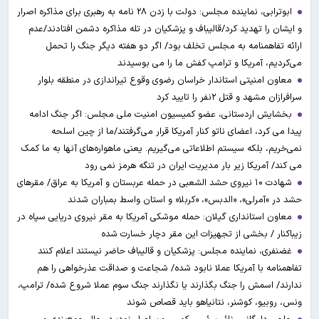
ابوترابی، نماینده مجلس: دولت با زدن ۲۸ نامه به رهبری برای مذاکره اصرار
و ایشان را تهدید کرد/قالیباف و پزشکیان در تله مذاکره دشمن افتادند/عدم
ارائه تفاهمنامه به مجلس تخلف بود/ اگر دو هفته دیگر جنگ را تحمل
می‌کردیم، آمریکا و ترامپ کفش ما را می بوسیدند
معاون امنیتی استاندار خراسان رضوی وقوع تیراندازی در منطقه بلوار
سرافرازان مشهد و قتل ۲نفر را تایید کرد
بخشایش اردستانی، عضو کمیسیون امنیت ملی مجلس: اگر جنگ ادامه
پیدا می کرد، اعضای ناتو کنار آمریکا قرار می‌گرفتند/ما از چین اسلحه
نمی‌خریم، بلکه سیستم اطلاعاتی می‌گیریم. یعنی ماهواره‌های آنها به ما کمک
می کند/ آمریکا زیر بار مدیریت ایران در تنگه هرمز نمی رود
شهادت ۱۰ نیروی حشد الشعبی در حمله عربستان و آمریکا به عراق/ مقرهای
حشد در »آمرلی»، «الدبس»، «کربلا« و استان واسط بمباران شدند
معاون استانداری گیلان: حمله موشکی آمریکا به مقر نیروی دریایی سپاه در
زیباکنار / بخشی از تجهیزات این مقر دچار خسارت شده
غضنفری، نماینده مجلس: پزشکیان و قالیباف حاضر نیستند اعلام کنند
تفاهمنامه با آمریکا عملا نابود شده/ شجاعت و صداقت عذرخواهی را هم
ندارند/ اسمش را جنگ بگذارند یا نگذارند جنگ سوم عملا شروع شده/ ترامپ،
ونس، روبیو، کوشنر، نتانیاهو باید قصاص شوند