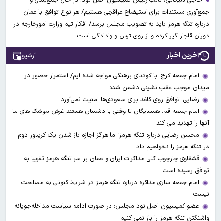
حاجی دلیگانی، نائب رئیس کمیسیون اصل نود: در حال جمع‌بندی و
جمع‌آوری مستندات برای استیضاح عراقچی هستیم/ هر نوع توافق با عمان
درباره تنگه هرمز باید به تصویب مجلس برسد/ افکار تیم وزارت امورخارجه در
دوران قاجار گیر کرده و از روی ترس و وادادگی است
آخرین اخبار
آرشیو
امام جمعه کرج: با کودتای برهنگی مواجه شده ایم/ استمرار حضور در
میدان موجب عقب نشینی دشمن شده
رضایی: توافق روی کاغذ برای سعودی‌ها امنیت نمی‌آورد
امام جمعه قم: همسایگان تا وقتی با دشمنان هستند غرش موشک های ما
آنها را تهدید می کند
محسن رضایی درباره تنگه هرمز؛ ما هرگز اجازه باز شدن یک کریدور دوم
در تنگه هرمز را نخواهیم داد
قشقاوی:چارچوب کلی مذاکرات ایران و عمان بر سر تنگه هرمز تقریبا به
توافق رسیده است
امام جمعه ساری:مذاکره درباره تنگه هرمز در شرایط کنونی به مصلحت
نیست
عضو کمیسیون اصل نود مجلس: در صورت ادامه سیاست مداخله‌جویانه
واشنگتن تنگه هرمز را باز نمی کنیم