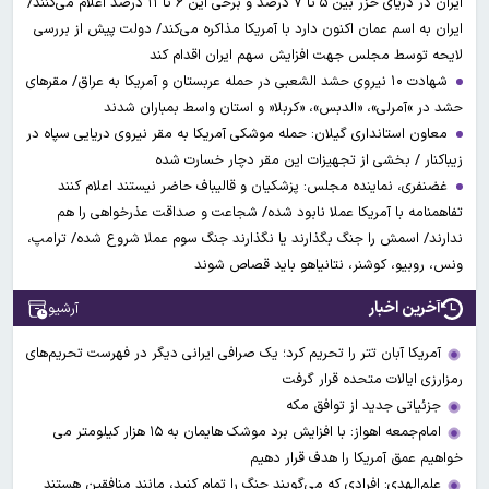
ایران در دریای خزر بین ۵ تا ۷ درصد و برخی این ۶ تا ۱۱ درصد اعلام می‌کنند/
ایران به اسم عمان اکنون دارد با آمریکا مذاکره می‌کند/ دولت پیش از بررسی
لایحه توسط مجلس جهت افزایش سهم ایران اقدام کند
شهادت ۱۰ نیروی حشد الشعبی در حمله عربستان و آمریکا به عراق/ مقرهای
حشد در »آمرلی»، «الدبس»، «کربلا« و استان واسط بمباران شدند
معاون استانداری گیلان: حمله موشکی آمریکا به مقر نیروی دریایی سپاه در
زیباکنار / بخشی از تجهیزات این مقر دچار خسارت شده
غضنفری، نماینده مجلس: پزشکیان و قالیباف حاضر نیستند اعلام کنند
تفاهمنامه با آمریکا عملا نابود شده/ شجاعت و صداقت عذرخواهی را هم
ندارند/ اسمش را جنگ بگذارند یا نگذارند جنگ سوم عملا شروع شده/ ترامپ،
ونس، روبیو، کوشنر، نتانیاهو باید قصاص شوند
آخرین اخبار
آرشیو
آمریکا آبان تتر را تحریم کرد؛ یک صرافی ایرانی دیگر در فهرست تحریم‌های
رمزارزی ایالات متحده قرار گرفت
جزئیاتی جدید از توافق مکه
امام‌جمعه اهواز: با افزایش برد موشک هایمان به ۱۵ هزار کیلومتر می
خواهیم عمق آمریکا را هدف قرار دهیم
علم‌الهدی: افرادی که می‌گویند جنگ را تمام کنید، مانند منافقین هستند