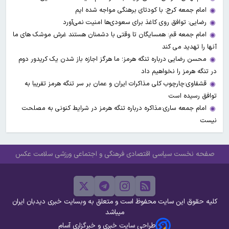
امام جمعه کرج: با کودتای برهنگی مواجه شده ایم
رضایی: توافق روی کاغذ برای سعودی‌ها امنیت نمی‌آورد
امام جمعه قم: همسایگان تا وقتی با دشمنان هستند غرش موشک های ما
آنها را تهدید می کند
محسن رضایی درباره تنگه هرمز؛ ما هرگز اجازه باز شدن یک کریدور دوم
در تنگه هرمز را نخواهیم داد
قشقاوی:چارچوب کلی مذاکرات ایران و عمان بر سر تنگه هرمز تقریبا به
توافق رسیده است
امام جمعه ساری:مذاکره درباره تنگه هرمز در شرایط کنونی به مصلحت
نیست
صفحه نخست
سیاسی
اقتصادی
فرهنگی و اجتماعی
ورزشی
سلامت
عکس
کلیه حقوق این سایت محفوظ است و متعلق به وبسایت خبری دیدبان ایران
میباشد
طراحی سایت خبری و خبرگزاری آسام