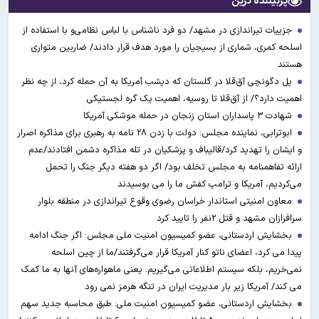
پربیننده ترین
جزییات تیراندازی در مشهد/ دو فرد ناشناس با لباس نظامی‌و با استفاده از
اسلحه کمری، شماری از بسیجیان را مورد هدف قرار دادند/ ضاربین متواری
هستند
پل دگونچی آق‌قلا در گلستان که دیشب آمریکا به آن حمله کرد، از چه نظر
اهمیت دارد؟/ از آق‌قلا تا روسیه، اهمیت یک گره لجستیکی
شهادت ۳ ‌پاسداران استان زنجان در حمله موشکی آمریکا
ابوترابی، نماینده مجلس: دولت با زدن ۲۸ نامه به رهبری برای مذاکره اصرار
و ایشان را تهدید کرد/قالیباف و پزشکیان در تله مذاکره دشمن افتادند/عدم
ارائه تفاهمنامه به مجلس تخلف بود/ اگر دو هفته دیگر جنگ را تحمل
می‌کردیم، آمریکا و ترامپ کفش ما را می بوسیدند
معاون امنیتی استاندار خراسان رضوی وقوع تیراندازی در منطقه بلوار
سرافرازان مشهد و قتل ۲نفر را تایید کرد
بخشایش اردستانی، عضو کمیسیون امنیت ملی مجلس: اگر جنگ ادامه
پیدا می کرد، اعضای ناتو کنار آمریکا قرار می‌گرفتند/ما از چین اسلحه
نمی‌خریم، بلکه سیستم اطلاعاتی می‌گیریم. یعنی ماهواره‌های آنها به ما کمک
می کند/ آمریکا زیر بار مدیریت ایران در تنگه هرمز نمی رود
بخشایش اردستانی، عضو کمیسیون امنیت ملی: طبق محاسبه جدید سهم