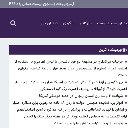
آرشیو
تبلیغات
جستجوی پیشرفته
تماس با ما
RSS
یدبان محیط زیست
بازرگانی
وبگردی
دیدبان بازار
پربیننده ترین
جزییات تیراندازی در مشهد/ دو فرد ناشناس با لباس نظامی‌و با استفاده از
اسلحه کمری، شماری از بسیجیان را مورد هدف قرار دادند/ ضاربین متواری
هستند
پل دگونچی آق‌قلا در گلستان که دیشب آمریکا به آن حمله کرد، از چه نظر
اهمیت دارد؟/ از آق‌قلا تا روسیه، اهمیت یک گره لجستیکی
شهادت ۳ ‌پاسداران استان زنجان در حمله موشکی آمریکا
ابوترابی، نماینده مجلس: دولت با زدن ۲۸ نامه به رهبری برای مذاکره اصرار
و ایشان را تهدید کرد/قالیباف و پزشکیان در تله مذاکره دشمن افتادند/عدم
ارائه تفاهمنامه به مجلس تخلف بود/ اگر دو هفته دیگر جنگ را تحمل
می‌کردیم، آمریکا و ترامپ کفش ما را می بوسیدند