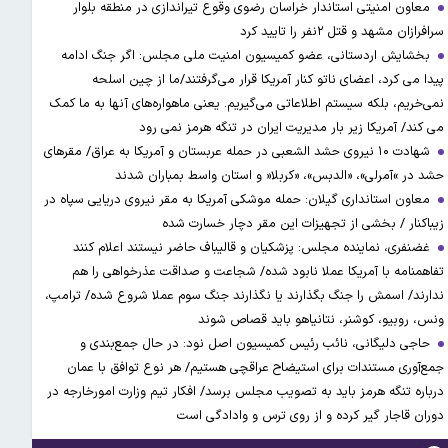
معاون امنیتی استاندار خراسان رضوی وقوع تیراندازی در منطقه بلوار
سرافرازان مشهد و قتل ۲نفر را تایید کرد
بخشایش اردستانی، عضو کمیسیون امنیت ملی مجلس: اگر جنگ ادامه
پیدا می کرد، اعضای ناتو کنار آمریکا قرار می‌گرفتند/ما از چین اسلحه
نمی‌خریم، بلکه سیستم اطلاعاتی می‌گیریم. یعنی ماهواره‌های آنها به ما کمک
می کند/ آمریکا زیر بار مدیریت ایران در تنگه هرمز نمی رود
شهادت ۱۰ نیروی حشد الشعبی در حمله عربستان و آمریکا به عراق/ مقرهای
حشد در »آمرلی»، «الدبس»، «کربلا« و استان واسط بمباران شدند
معاون استانداری گیلان: حمله موشکی آمریکا به مقر نیروی دریایی سپاه در
زیباکنار / بخشی از تجهیزات این مقر دچار خسارت شده
غضنفری، نماینده مجلس: پزشکیان و قالیباف حاضر نیستند اعلام کنند
تفاهمنامه با آمریکا عملا نابود شده/ شجاعت و صداقت عذرخواهی را هم
ندارند/ اسمش را جنگ بگذارند یا نگذارند جنگ سوم عملا شروع شده/ ترامپ،
ونس، روبیو، کوشنر، نتانیاهو باید قصاص شوند
حاجی دلیگانی، نائب رئیس کمیسیون اصل نود: در حال جمع‌بندی و
جمع‌آوری مستندات برای استیضاح عراقچی هستیم/ هر نوع توافق با عمان
درباره تنگه هرمز باید به تصویب مجلس برسد/ افکار تیم وزارت امورخارجه در
دوران قاجار گیر کرده و از روی ترس و وادادگی است