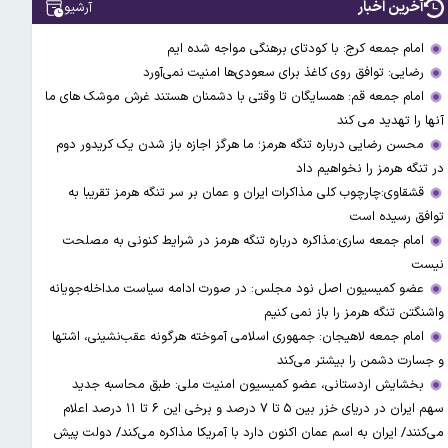
آخرین اخبار
آرشیو
امام جمعه کرج: با کودتای برهنگی مواجه شده ایم
رضایی: توافق روی کاغذ برای سعودی‌ها امنیت نمی‌آورد
امام جمعه قم: همسایگان تا وقتی با دشمنان هستند غرش موشک های ما
آنها را تهدید می کند
محسن رضایی درباره تنگه هرمز؛ ما هرگز اجازه باز شدن یک کریدور دوم
در تنگه هرمز را نخواهیم داد
قشقاوی:چارچوب کلی مذاکرات ایران و عمان بر سر تنگه هرمز تقریبا به
توافق رسیده است
امام جمعه ساری:مذاکره درباره تنگه هرمز در شرایط کنونی به مصلحت
نیست
عضو کمیسیون اصل نود مجلس: در صورت ادامه سیاست مداخله‌جویانه
واشنگتن تنگه هرمز را باز نمی کنیم
امام جمعه لاهیجان: جمهوری اسلامی آموخته هرگونه عقب‌نشینی، اشتها
و جسارت دشمن را بیشتر می‌کند
بخشایش اردستانی، عضو کمیسیون امنیت ملی: طبق محاسبه جدید
سهم ایران در دریای خزر بین ۵ تا ۷ درصد و برخی این ۶ تا ۱۱ درصد اعلام
می‌کنند/ ایران به اسم عمان اکنون دارد با آمریکا مذاکره می‌کند/ دولت پیش