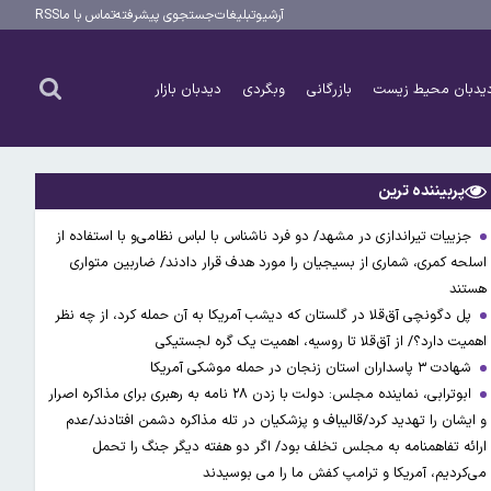
آرشیو
تبلیغات
جستجوی پیشرفته
تماس با ما
RSS
یدبان محیط زیست
بازرگانی
وبگردی
دیدبان بازار
پربیننده ترین
جزییات تیراندازی در مشهد/ دو فرد ناشناس با لباس نظامی‌و با استفاده از
اسلحه کمری، شماری از بسیجیان را مورد هدف قرار دادند/ ضاربین متواری
هستند
پل دگونچی آق‌قلا در گلستان که دیشب آمریکا به آن حمله کرد، از چه نظر
اهمیت دارد؟/ از آق‌قلا تا روسیه، اهمیت یک گره لجستیکی
شهادت ۳ ‌پاسداران استان زنجان در حمله موشکی آمریکا
ابوترابی، نماینده مجلس: دولت با زدن ۲۸ نامه به رهبری برای مذاکره اصرار
و ایشان را تهدید کرد/قالیباف و پزشکیان در تله مذاکره دشمن افتادند/عدم
ارائه تفاهمنامه به مجلس تخلف بود/ اگر دو هفته دیگر جنگ را تحمل
می‌کردیم، آمریکا و ترامپ کفش ما را می بوسیدند