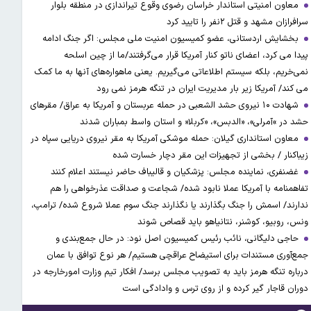
معاون امنیتی استاندار خراسان رضوی وقوع تیراندازی در منطقه بلوار
سرافرازان مشهد و قتل ۲نفر را تایید کرد
بخشایش اردستانی، عضو کمیسیون امنیت ملی مجلس: اگر جنگ ادامه
پیدا می کرد، اعضای ناتو کنار آمریکا قرار می‌گرفتند/ما از چین اسلحه
نمی‌خریم، بلکه سیستم اطلاعاتی می‌گیریم. یعنی ماهواره‌های آنها به ما کمک
می کند/ آمریکا زیر بار مدیریت ایران در تنگه هرمز نمی رود
شهادت ۱۰ نیروی حشد الشعبی در حمله عربستان و آمریکا به عراق/ مقرهای
حشد در »آمرلی»، «الدبس»، «کربلا« و استان واسط بمباران شدند
معاون استانداری گیلان: حمله موشکی آمریکا به مقر نیروی دریایی سپاه در
زیباکنار / بخشی از تجهیزات این مقر دچار خسارت شده
غضنفری، نماینده مجلس: پزشکیان و قالیباف حاضر نیستند اعلام کنند
تفاهمنامه با آمریکا عملا نابود شده/ شجاعت و صداقت عذرخواهی را هم
ندارند/ اسمش را جنگ بگذارند یا نگذارند جنگ سوم عملا شروع شده/ ترامپ،
ونس، روبیو، کوشنر، نتانیاهو باید قصاص شوند
حاجی دلیگانی، نائب رئیس کمیسیون اصل نود: در حال جمع‌بندی و
جمع‌آوری مستندات برای استیضاح عراقچی هستیم/ هر نوع توافق با عمان
درباره تنگه هرمز باید به تصویب مجلس برسد/ افکار تیم وزارت امورخارجه در
دوران قاجار گیر کرده و از روی ترس و وادادگی است