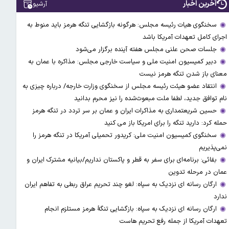
آخرین اخبار
آرشیو
سخنگوی هیات رئیسه مجلس: هرگونه بازگشایی تنگه هرمز باید منوط به
اجرای کامل تعهدات آمریکا باشد
جلسات صحن علنی مجلس هفته آینده برگزار می‌شود
دبیر کمیسیون امنیت ملی و سیاست خارجی مجلس: مذاکره با عمان به
معنای باز شدن تنگه هرمز نیست
انتقاد عضو هیئت رئیسه مجلس از سخنگوی وزارت خارجه/ درباره چیزی به
نام توافق جدید، لطفا ملت مبعوث‌شده را نیز محرم بدانید
حسین شریعتمداری به مذاکرات ایران و عمان بر سر تردد در تنگه هرمز
حمله کرد: دارید تنگه را برای امریکا باز می کنید
سخنگوی کمیسیون امنیت ملی: کریدور تحمیلی آمریکا در تنگه هرمز را
نمی‌پذیریم
بقائی: برنامه‌ای برای سفر به قطر و پاکستان نداریم/بیانیه مشترک ایران و
عمان در مرحله تدوین
ارگان رسانه ای نزدیک به سپاه: لغو چند تحریم عراق ربطی به تفاهم ایران
ندارد
ارگان رسانه ای نزدیک به سپاه: بازگشایی تنگۀ هرمز مستلزم انجام
تعهدات آمریکا از جمله رفع تحریم هاست