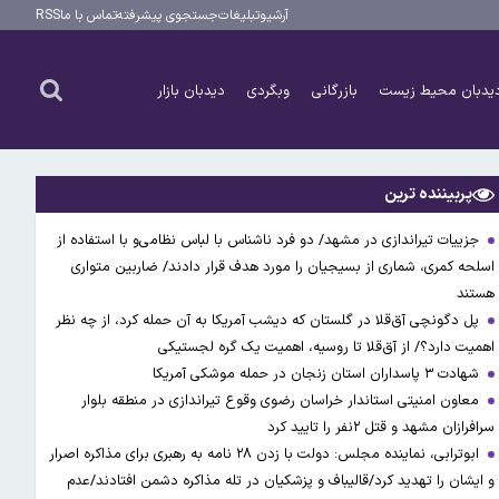
آرشیو
تبلیغات
جستجوی پیشرفته
تماس با ما
RSS
یدبان محیط زیست
بازرگانی
وبگردی
دیدبان بازار
پربیننده ترین
جزییات تیراندازی در مشهد/ دو فرد ناشناس با لباس نظامی‌و با استفاده از
اسلحه کمری، شماری از بسیجیان را مورد هدف قرار دادند/ ضاربین متواری
هستند
پل دگونچی آق‌قلا در گلستان که دیشب آمریکا به آن حمله کرد، از چه نظر
اهمیت دارد؟/ از آق‌قلا تا روسیه، اهمیت یک گره لجستیکی
شهادت ۳ ‌پاسداران استان زنجان در حمله موشکی آمریکا
معاون امنیتی استاندار خراسان رضوی وقوع تیراندازی در منطقه بلوار
سرافرازان مشهد و قتل ۲نفر را تایید کرد
ابوترابی، نماینده مجلس: دولت با زدن ۲۸ نامه به رهبری برای مذاکره اصرار
و ایشان را تهدید کرد/قالیباف و پزشکیان در تله مذاکره دشمن افتادند/عدم