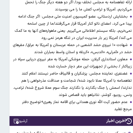
ارائه تفاهمنامه به مجلس تخلف بود/ اگر دو هفته دیگر جنگ را تحمل
می‌کردیم، آمریکا و ترامپ کفش ما را می بوسیدند
بخشایش اردستانی، عضو کمیسیون امنیت ملی مجلس: اگر جنگ ادامه
پیدا می کرد، اعضای ناتو کنار آمریکا قرار می‌گرفتند/ما از چین اسلحه
نمی‌خریم، بلکه سیستم اطلاعاتی می‌گیریم. یعنی ماهواره‌های آنها به ما کمک
می کند/ آمریکا زیر بار مدیریت ایران در تنگه هرمز نمی رود
شهادت ۱۰ نیروی حشد الشعبی در حمله عربستان و آمریکا به عراق/ مقرهای
حشد در »آمرلی»، «الدبس»، «کربلا« و استان واسط بمباران شدند
معاون استانداری گیلان: حمله موشکی آمریکا به مقر نیروی دریایی سپاه در
زیباکنار / بخشی از تجهیزات این مقر دچار خسارت شده
غضنفری، نماینده مجلس: پزشکیان و قالیباف حاضر نیستند اعلام کنند
تفاهمنامه با آمریکا عملا نابود شده/ شجاعت و صداقت عذرخواهی را هم
ندارند/ اسمش را جنگ بگذارند یا نگذارند جنگ سوم عملا شروع شده/ ترامپ،
ونس، روبیو، کوشنر، نتانیاهو باید قصاص شوند
عدم حضور آیت الله نوری همدانی برای اقامه نماز رهبری+توضیح دفتر
مرجع تقلید
آخرین اخبار
آرشیو