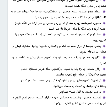
دبیر کمیسیون امنیت ملی و سیاست خارجی مجلس: مذاکره با عمان به
معنای باز شدن تنگه هرمز نیست
انتقاد عضو هیئت رئیسه مجلس از سخنگوی وزارت خارجه/ درباره چیزی به
نام توافق جدید، لطفا ملت مبعوث‌شده را نیز محرم بدانید
حسین شریعتمداری به مذاکرات ایران و عمان بر سر تردد در تنگه هرمز
حمله کرد: دارید تنگه را برای امریکا باز می کنید
سخنگوی کمیسیون امنیت ملی: کریدور تحمیلی آمریکا در تنگه هرمز را
نمی‌پذیریم
بقائی: برنامه‌ای برای سفر به قطر و پاکستان نداریم/بیانیه مشترک ایران و
عمان در مرحله تدوین
ارگان رسانه ای نزدیک به سپاه: لغو چند تحریم عراق ربطی به تفاهم ایران
ندارد
ارگان رسانه ای نزدیک به سپاه: بازگشایی تنگۀ هرمز مستلزم انجام
تعهدات آمریکا از جمله رفع تحریم هاست
آیا آمریکا تحریم‌های ایران را لغو کرد؟ / بررسی صحت خبری که در
رسانه‌های اجتماعی دست به دست می‌شود
ترامپ تهدید به قتل شد+ تصاویر
نماینده مجلس: وضعیت معیشتی مردم نگران کننده است/ تمام اقلام و
تجهیزات نظامی داخل کشور تولید می‌شود