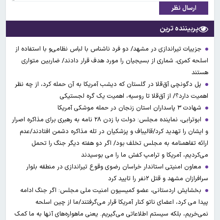
ارسال نظر
پربیننده ترین
جزییات تیراندازی در مشهد/ دو فرد ناشناس با لباس نظامی‌و با استفاده از
اسلحه کمری، شماری از بسیجیان را مورد هدف قرار دادند/ ضاربین متواری
هستند
پل دگونچی آق‌قلا در گلستان که دیشب آمریکا به آن حمله کرد، از چه نظر
اهمیت دارد؟/ از آق‌قلا تا روسیه، اهمیت یک گره لجستیکی
شهادت ۳ ‌پاسداران استان زنجان در حمله موشکی آمریکا
ابوترابی، نماینده مجلس: دولت با زدن ۲۸ نامه به رهبری برای مذاکره اصرار
و ایشان را تهدید کرد/قالیباف و پزشکیان در تله مذاکره دشمن افتادند/عدم
ارائه تفاهمنامه به مجلس تخلف بود/ اگر دو هفته دیگر جنگ را تحمل
می‌کردیم، آمریکا و ترامپ کفش ما را می بوسیدند
معاون امنیتی استاندار خراسان رضوی وقوع تیراندازی در منطقه بلوار
سرافرازان مشهد و قتل ۲نفر را تایید کرد
بخشایش اردستانی، عضو کمیسیون امنیت ملی مجلس: اگر جنگ ادامه
پیدا می کرد، اعضای ناتو کنار آمریکا قرار می‌گرفتند/ما از چین اسلحه
نمی‌خریم، بلکه سیستم اطلاعاتی می‌گیریم. یعنی ماهواره‌های آنها به ما کمک