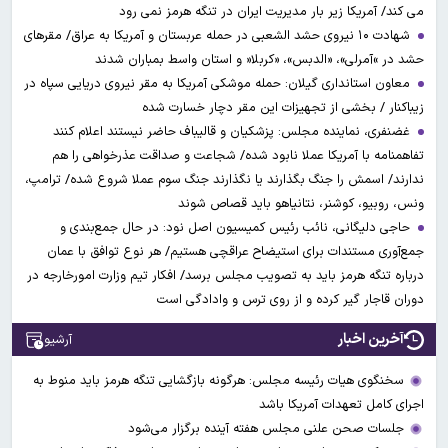
می کند/ آمریکا زیر بار مدیریت ایران در تنگه هرمز نمی رود
شهادت ۱۰ نیروی حشد الشعبی در حمله عربستان و آمریکا به عراق/ مقرهای
حشد در »آمرلی»، «الدبس»، «کربلا« و استان واسط بمباران شدند
معاون استانداری گیلان: حمله موشکی آمریکا به مقر نیروی دریایی سپاه در
زیباکنار / بخشی از تجهیزات این مقر دچار خسارت شده
غضنفری، نماینده مجلس: پزشکیان و قالیباف حاضر نیستند اعلام کنند
تفاهمنامه با آمریکا عملا نابود شده/ شجاعت و صداقت عذرخواهی را هم
ندارند/ اسمش را جنگ بگذارند یا نگذارند جنگ سوم عملا شروع شده/ ترامپ،
ونس، روبیو، کوشنر، نتانیاهو باید قصاص شوند
حاجی دلیگانی، نائب رئیس کمیسیون اصل نود: در حال جمع‌بندی و
جمع‌آوری مستندات برای استیضاح عراقچی هستیم/ هر نوع توافق با عمان
درباره تنگه هرمز باید به تصویب مجلس برسد/ افکار تیم وزارت امورخارجه در
دوران قاجار گیر کرده و از روی ترس و وادادگی است
آخرین اخبار
آرشیو
سخنگوی هیات رئیسه مجلس: هرگونه بازگشایی تنگه هرمز باید منوط به
اجرای کامل تعهدات آمریکا باشد
جلسات صحن علنی مجلس هفته آینده برگزار می‌شود