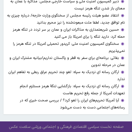
دبیر کمیسیون امنیت ملی و سیاست خارجی مجلس: مذاکره با عمان به
معنای باز شدن تنگه هرمز نیست
انتقاد عضو هیئت رئیسه مجلس از سخنگوی وزارت خارجه/ درباره چیزی به
نام توافق جدید، لطفا ملت مبعوث‌شده را نیز محرم بدانید
حسین شریعتمداری به مذاکرات ایران و عمان بر سر تردد در تنگه هرمز
حمله کرد: دارید تنگه را برای امریکا باز می کنید
سخنگوی کمیسیون امنیت ملی: کریدور تحمیلی آمریکا در تنگه هرمز را
نمی‌پذیریم
بقائی: برنامه‌ای برای سفر به قطر و پاکستان نداریم/بیانیه مشترک ایران و
عمان در مرحله تدوین
ارگان رسانه ای نزدیک به سپاه: لغو چند تحریم عراق ربطی به تفاهم ایران
ندارد
ارگان رسانه ای نزدیک به سپاه: بازگشایی تنگۀ هرمز مستلزم انجام
تعهدات آمریکا از جمله رفع تحریم هاست
آیا آمریکا تحریم‌های ایران را لغو کرد؟ / بررسی صحت خبری که در
رسانه‌های اجتماعی دست به دست می‌شود
صفحه نخست
سیاسی
اقتصادی
فرهنگی و اجتماعی
ورزشی
سلامت
عکس