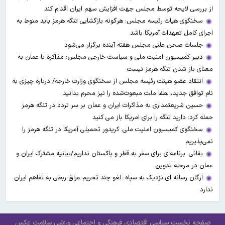
از بررسی لایحه توسط مجلس جهت افزایش سهم ایران اقدام کند
سخنگوی هیات رئیسه مجلس: هرگونه بازگشایی تنگه هرمز باید منوط به
اجرای کامل تعهدات آمریکا باشد
جلسات صحن علنی مجلس هفته آینده برگزار می‌شود
دبیر کمیسیون امنیت ملی و سیاست خارجی مجلس: مذاکره با عمان به
معنای باز شدن تنگه هرمز نیست
انتقاد عضو هیئت رئیسه مجلس از سخنگوی وزارت خارجه/ درباره چیزی به
نام توافق جدید، لطفا ملت مبعوث‌شده را نیز محرم بدانید
حسین شریعتمداری به مذاکرات ایران و عمان بر سر تردد در تنگه هرمز
حمله کرد: دارید تنگه را برای امریکا باز می کنید
سخنگوی کمیسیون امنیت ملی: کریدور تحمیلی آمریکا در تنگه هرمز را
نمی‌پذیریم
بقائی: برنامه‌ای برای سفر به قطر و پاکستان نداریم/بیانیه مشترک ایران و
عمان در مرحله تدوین
ارگان رسانه ای نزدیک به سپاه: لغو چند تحریم عراق ربطی به تفاهم ایران
ندارد
صفحه نخست
سیاسی
اقتصادی
فرهنگی و اجتماعی
ورزشی
سلامت
عکس