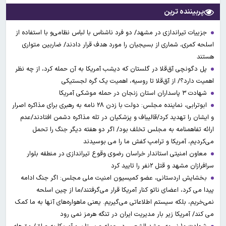
پربیننده ترین
جزییات تیراندازی در مشهد/ دو فرد ناشناس با لباس نظامی‌و با استفاده از
اسلحه کمری، شماری از بسیجیان را مورد هدف قرار دادند/ ضاربین متواری
هستند
پل دگونچی آق‌قلا در گلستان که دیشب آمریکا به آن حمله کرد، از چه نظر
اهمیت دارد؟/ از آق‌قلا تا روسیه، اهمیت یک گره لجستیکی
شهادت ۳ ‌پاسداران استان زنجان در حمله موشکی آمریکا
ابوترابی، نماینده مجلس: دولت با زدن ۲۸ نامه به رهبری برای مذاکره اصرار
و ایشان را تهدید کرد/قالیباف و پزشکیان در تله مذاکره دشمن افتادند/عدم
ارائه تفاهمنامه به مجلس تخلف بود/ اگر دو هفته دیگر جنگ را تحمل
می‌کردیم، آمریکا و ترامپ کفش ما را می بوسیدند
معاون امنیتی استاندار خراسان رضوی وقوع تیراندازی در منطقه بلوار
سرافرازان مشهد و قتل ۲نفر را تایید کرد
بخشایش اردستانی، عضو کمیسیون امنیت ملی مجلس: اگر جنگ ادامه
پیدا می کرد، اعضای ناتو کنار آمریکا قرار می‌گرفتند/ما از چین اسلحه
نمی‌خریم، بلکه سیستم اطلاعاتی می‌گیریم. یعنی ماهواره‌های آنها به ما کمک
می کند/ آمریکا زیر بار مدیریت ایران در تنگه هرمز نمی رود