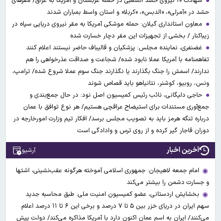
شهادت ۱۰ نیروی حشد الشعبی در حمله عربستان و آمریکا به عراق/ مقرهای
حشد در »آمرلی»، «الدبس»، «کربلا« و استان واسط بمباران شدند
معاون استانداری گیلان: حمله موشکی آمریکا به مقر نیروی دریایی سپاه در
زیباکنار / بخشی از تجهیزات این مقر دچار خسارت شده
غضنفری، نماینده مجلس: پزشکیان و قالیباف حاضر نیستند اعلام کنند
تفاهمنامه با آمریکا عملا نابود شده/ شجاعت و صداقت عذرخواهی را هم
ندارند/ اسمش را جنگ بگذارند یا نگذارند جنگ سوم عملا شروع شده/ ترامپ،
ونس، روبیو، کوشنر، نتانیاهو باید قصاص شوند
حاجی دلیگانی، نائب رئیس کمیسیون اصل نود: در حال جمع‌بندی و
جمع‌آوری مستندات برای استیضاح عراقچی هستیم/ هر نوع توافق با عمان
درباره تنگه هرمز باید به تصویب مجلس برسد/ افکار تیم وزارت امورخارجه در
دوران قاجار گیر کرده و از روی ترس و وادادگی است
آخرین اخبار
آرشیو
امام جمعه لاهیجان: جمهوری اسلامی آموخته هرگونه عقب‌نشینی، اشتها
و جسارت دشمن را بیشتر می‌کند
بخشایش اردستانی، عضو کمیسیون امنیت ملی: طبق محاسبه جدید
سهم ایران در دریای خزر بین ۵ تا ۷ درصد و برخی این ۶ تا ۱۱ درصد اعلام
می‌کنند/ ایران به اسم عمان اکنون دارد با آمریکا مذاکره می‌کند/ دولت پیش