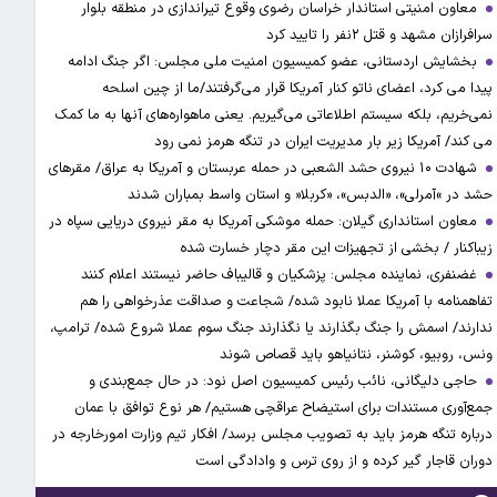
معاون امنیتی استاندار خراسان رضوی وقوع تیراندازی در منطقه بلوار
سرافرازان مشهد و قتل ۲نفر را تایید کرد
بخشایش اردستانی، عضو کمیسیون امنیت ملی مجلس: اگر جنگ ادامه
پیدا می کرد، اعضای ناتو کنار آمریکا قرار می‌گرفتند/ما از چین اسلحه
نمی‌خریم، بلکه سیستم اطلاعاتی می‌گیریم. یعنی ماهواره‌های آنها به ما کمک
می کند/ آمریکا زیر بار مدیریت ایران در تنگه هرمز نمی رود
شهادت ۱۰ نیروی حشد الشعبی در حمله عربستان و آمریکا به عراق/ مقرهای
حشد در »آمرلی»، «الدبس»، «کربلا« و استان واسط بمباران شدند
معاون استانداری گیلان: حمله موشکی آمریکا به مقر نیروی دریایی سپاه در
زیباکنار / بخشی از تجهیزات این مقر دچار خسارت شده
غضنفری، نماینده مجلس: پزشکیان و قالیباف حاضر نیستند اعلام کنند
تفاهمنامه با آمریکا عملا نابود شده/ شجاعت و صداقت عذرخواهی را هم
ندارند/ اسمش را جنگ بگذارند یا نگذارند جنگ سوم عملا شروع شده/ ترامپ،
ونس، روبیو، کوشنر، نتانیاهو باید قصاص شوند
حاجی دلیگانی، نائب رئیس کمیسیون اصل نود: در حال جمع‌بندی و
جمع‌آوری مستندات برای استیضاح عراقچی هستیم/ هر نوع توافق با عمان
درباره تنگه هرمز باید به تصویب مجلس برسد/ افکار تیم وزارت امورخارجه در
دوران قاجار گیر کرده و از روی ترس و وادادگی است