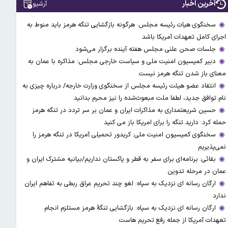
آخرین اخبار
آرشیو
سخنگوی هیات رئیسه مجلس: هرگونه بازگشایی تنگه هرمز باید منوط به
اجرای کامل تعهدات آمریکا باشد
جلسات صحن علنی مجلس هفته آینده برگزار می‌شود
دبیر کمیسیون امنیت ملی و سیاست خارجی مجلس: مذاکره با عمان به
معنای باز شدن تنگه هرمز نیست
انتقاد عضو هیئت رئیسه مجلس از سخنگوی وزارت خارجه/ درباره چیزی به
نام توافق جدید، لطفا ملت مبعوث‌شده را نیز محرم بدانید
حسین شریعتمداری به مذاکرات ایران و عمان بر سر تردد در تنگه هرمز
حمله کرد: دارید تنگه را برای امریکا باز می کنید
سخنگوی کمیسیون امنیت ملی: کریدور تحمیلی آمریکا در تنگه هرمز را
نمی‌پذیریم
بقائی: برنامه‌ای برای سفر به قطر و پاکستان نداریم/بیانیه مشترک ایران و
عمان در مرحله تدوین
ارگان رسانه ای نزدیک به سپاه: لغو چند تحریم عراق ربطی به تفاهم ایران
ندارد
ارگان رسانه ای نزدیک به سپاه: بازگشایی تنگۀ هرمز مستلزم انجام
تعهدات آمریکا از جمله رفع تحریم هاست