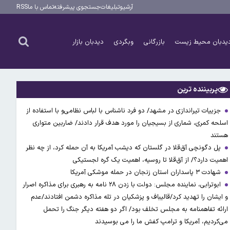
آرشیو
تبلیغات
جستجوی پیشرفته
تماس با ما
RSS
یدبان محیط زیست
بازرگانی
وبگردی
دیدبان بازار
پربیننده ترین
جزییات تیراندازی در مشهد/ دو فرد ناشناس با لباس نظامی‌و با استفاده از
اسلحه کمری، شماری از بسیجیان را مورد هدف قرار دادند/ ضاربین متواری
هستند
پل دگونچی آق‌قلا در گلستان که دیشب آمریکا به آن حمله کرد، از چه نظر
اهمیت دارد؟/ از آق‌قلا تا روسیه، اهمیت یک گره لجستیکی
شهادت ۳ ‌پاسداران استان زنجان در حمله موشکی آمریکا
ابوترابی، نماینده مجلس: دولت با زدن ۲۸ نامه به رهبری برای مذاکره اصرار
و ایشان را تهدید کرد/قالیباف و پزشکیان در تله مذاکره دشمن افتادند/عدم
ارائه تفاهمنامه به مجلس تخلف بود/ اگر دو هفته دیگر جنگ را تحمل
می‌کردیم، آمریکا و ترامپ کفش ما را می بوسیدند