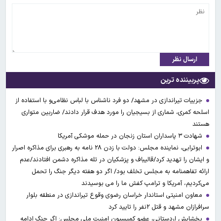
ارسال نظر
پربیننده ترین
جزییات تیراندازی در مشهد/ دو فرد ناشناس با لباس نظامی‌و با استفاده از
اسلحه کمری، شماری از بسیجیان را مورد هدف قرار دادند/ ضاربین متواری
هستند
شهادت ۳ ‌پاسداران استان زنجان در حمله موشکی آمریکا
ابوترابی، نماینده مجلس: دولت با زدن ۲۸ نامه به رهبری برای مذاکره اصرار
و ایشان را تهدید کرد/قالیباف و پزشکیان در تله مذاکره دشمن افتادند/عدم
ارائه تفاهمنامه به مجلس تخلف بود/ اگر دو هفته دیگر جنگ را تحمل
می‌کردیم، آمریکا و ترامپ کفش ما را می بوسیدند
معاون امنیتی استاندار خراسان رضوی وقوع تیراندازی در منطقه بلوار
سرافرازان مشهد و قتل ۲نفر را تایید کرد
بخشایش اردستانی، عضو کمیسیون امنیت ملی مجلس: اگر جنگ ادامه