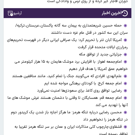
دوران قاجار گیر کرده و از روی ترس و وادادگی است
آخرین اخبار
آرشیو
حمله حسین شریعتمداری به پیمان سه گانه پاکستان،عربستان،ترکیه/
سران این سه کشور در قتل عام غزه دست داشتند
آمریکا آبان تتر را تحریم کرد؛ یک صرافی ایرانی دیگر در فهرست تحریم‌های
رمزارزی ایالات متحده قرار گرفت
جزئیاتی جدید از توافق مکه
امام‌جمعه اهواز: با افزایش برد موشک هایمان به ۱۵ هزار کیلومتر می
خواهیم عمق آمریکا را هدف قرار دهیم
علم‌الهدی: افرادی که می‌گویند جنگ را تمام کنید، مانند منافقین هستند
امام جمعه کرج: با کودتای برهنگی مواجه شده ایم
رضایی: توافق روی کاغذ برای سعودی‌ها امنیت نمی‌آورد
امام جمعه قم: همسایگان تا وقتی با دشمنان هستند غرش موشک های ما
آنها را تهدید می کند
محسن رضایی درباره تنگه هرمز؛ ما هرگز اجازه باز شدن یک کریدور دوم
در تنگه هرمز را نخواهیم داد
قشقاوی:چارچوب کلی مذاکرات ایران و عمان بر سر تنگه هرمز تقریبا به
توافق رسیده است