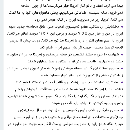
پیدا می کرد، اعضای ناتو کنار آمریکا قرار می‌گرفتند/ما از چین اسلحه
نمی‌خریم، بلکه سیستم اطلاعاتی می‌گیریم. یعنی ماهواره‌های آنها به ما کمک
می کند/ آمریکا زیر بار مدیریت ایران در تنگه هرمز نمی رود
بخشایش اردستانی، عضو کمیسیون امنیت ملی: طبق محاسبه جدید سهم
ایران در دریای خزر بین ۵ تا ۷ درصد و برخی این ۶ تا ۱۱ درصد اعلام می‌کنند/
ایران به اسم عمان اکنون دارد با آمریکا مذاکره می‌کند/ دولت پیش از بررسی
لایحه توسط مجلس جهت افزایش سهم ایران اقدام کند
شهادت ۱۰ نیروی حشد الشعبی در حمله عربستان و آمریکا به عراق/ مقرهای
حشد در »آمرلی»، «الدبس»، «کربلا« و استان واسط بمباران شدند
معاون استانداری گیلان: حمله موشکی آمریکا به مقر نیروی دریایی سپاه در
زیباکنار / بخشی از تجهیزات این مقر دچار خسارت شده
غضنفری، نماینده مجلس: پزشکیان و قالیباف حاضر نیستند اعلام کنند
تفاهمنامه با آمریکا عملا نابود شده/ شجاعت و صداقت عذرخواهی را هم
ندارند/ اسمش را جنگ بگذارند یا نگذارند جنگ سوم عملا شروع شده/ ترامپ،
ونس، روبیو، کوشنر، نتانیاهو باید قصاص شوند
حاجی دلیگانی، نائب رئیس کمیسیون اصل نود: در حال جمع‌بندی و
جمع‌آوری مستندات برای استیضاح عراقچی هستیم/ هر نوع توافق با عمان
درباره تنگه هرمز باید به تصویب مجلس برسد/ افکار تیم وزارت امورخارجه در