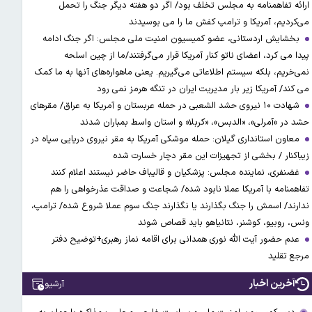
ارائه تفاهمنامه به مجلس تخلف بود/ اگر دو هفته دیگر جنگ را تحمل
می‌کردیم، آمریکا و ترامپ کفش ما را می بوسیدند
بخشایش اردستانی، عضو کمیسیون امنیت ملی مجلس: اگر جنگ ادامه
پیدا می کرد، اعضای ناتو کنار آمریکا قرار می‌گرفتند/ما از چین اسلحه
نمی‌خریم، بلکه سیستم اطلاعاتی می‌گیریم. یعنی ماهواره‌های آنها به ما کمک
می کند/ آمریکا زیر بار مدیریت ایران در تنگه هرمز نمی رود
شهادت ۱۰ نیروی حشد الشعبی در حمله عربستان و آمریکا به عراق/ مقرهای
حشد در »آمرلی»، «الدبس»، «کربلا« و استان واسط بمباران شدند
معاون استانداری گیلان: حمله موشکی آمریکا به مقر نیروی دریایی سپاه در
زیباکنار / بخشی از تجهیزات این مقر دچار خسارت شده
غضنفری، نماینده مجلس: پزشکیان و قالیباف حاضر نیستند اعلام کنند
تفاهمنامه با آمریکا عملا نابود شده/ شجاعت و صداقت عذرخواهی را هم
ندارند/ اسمش را جنگ بگذارند یا نگذارند جنگ سوم عملا شروع شده/ ترامپ،
ونس، روبیو، کوشنر، نتانیاهو باید قصاص شوند
عدم حضور آیت الله نوری همدانی برای اقامه نماز رهبری+توضیح دفتر
مرجع تقلید
آخرین اخبار
آرشیو