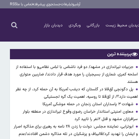
آرشیو
تبلیغات
جستجوی پیشرفته
تماس با ما
RSS
یدبان محیط زیست
بازرگانی
وبگردی
دیدبان بازار
پربیننده ترین
جزییات تیراندازی در مشهد/ دو فرد ناشناس با لباس نظامی‌و با استفاده از
اسلحه کمری، شماری از بسیجیان را مورد هدف قرار دادند/ ضاربین متواری
هستند
پل دگونچی آق‌قلا در گلستان که دیشب آمریکا به آن حمله کرد، از چه نظر
اهمیت دارد؟/ از آق‌قلا تا روسیه، اهمیت یک گره لجستیکی
شهادت ۳ ‌پاسداران استان زنجان در حمله موشکی آمریکا
معاون امنیتی استاندار خراسان رضوی وقوع تیراندازی در منطقه بلوار
سرافرازان مشهد و قتل ۲نفر را تایید کرد
ابوترابی، نماینده مجلس: دولت با زدن ۲۸ نامه به رهبری برای مذاکره اصرار
و ایشان را تهدید کرد/قالیباف و پزشکیان در تله مذاکره دشمن افتادند/عدم