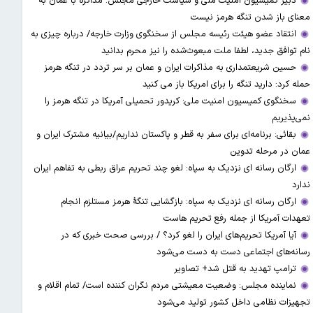
دبیر کمیسیون امنیت ملی و سیاست خارجی مجلس: مذاکره با عمان به
معنای باز شدن تنگه هرمز نیست
انتقاد عضو هیئت رئیسه مجلس از سخنگوی وزارت خارجه/ درباره چیزی به
نام توافق جدید، لطفا ملت مبعوث‌شده را نیز محرم بدانید
حسین شریعتمداری به مذاکرات ایران و عمان بر سر تردد در تنگه هرمز
حمله کرد: دارید تنگه را برای امریکا باز می کنید
سخنگوی کمیسیون امنیت ملی: کریدور تحمیلی آمریکا در تنگه هرمز را
نمی‌پذیریم
بقائی: برنامه‌ای برای سفر به قطر و پاکستان نداریم/بیانیه مشترک ایران و
عمان در مرحله تدوین
ارگان رسانه ای نزدیک به سپاه: لغو چند تحریم عراق ربطی به تفاهم ایران
ندارد
ارگان رسانه ای نزدیک به سپاه: بازگشایی تنگۀ هرمز مستلزم انجام
تعهدات آمریکا از جمله رفع تحریم هاست
آیا آمریکا تحریم‌های ایران را لغو کرد؟ / بررسی صحت خبری که در
رسانه‌های اجتماعی دست به دست می‌شود
ترامپ تهدید به قتل شد+ تصاویر
نماینده مجلس: وضعیت معیشتی مردم نگران کننده است/ تمام اقلام و
تجهیزات نظامی داخل کشور تولید می‌شود