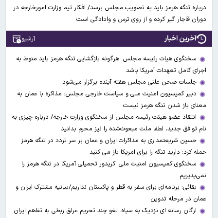
درباره تنگه هرمز باید به تصویب مجلس برسد/ افکار تیم وزارت امورخارجه در
دوران قاجار گیر کرده و از روی ترس و وادادگی است
آخرین اخبار
آرشیو
سخنگوی هیات رئیسه مجلس: هرگونه بازگشایی تنگه هرمز باید منوط به
اجرای کامل تعهدات آمریکا باشد
جلسات صحن علنی مجلس هفته آینده برگزار می‌شود
دبیر کمیسیون امنیت ملی و سیاست خارجی مجلس: مذاکره با عمان به
معنای باز شدن تنگه هرمز نیست
انتقاد عضو هیئت رئیسه مجلس از سخنگوی وزارت خارجه/ درباره چیزی به
نام توافق جدید، لطفا ملت مبعوث‌شده را نیز محرم بدانید
حسین شریعتمداری به مذاکرات ایران و عمان بر سر تردد در تنگه هرمز
حمله کرد: دارید تنگه را برای امریکا باز می کنید
سخنگوی کمیسیون امنیت ملی: کریدور تحمیلی آمریکا در تنگه هرمز را
نمی‌پذیریم
بقائی: برنامه‌ای برای سفر به قطر و پاکستان نداریم/بیانیه مشترک ایران و
عمان در مرحله تدوین
ارگان رسانه ای نزدیک به سپاه: لغو چند تحریم عراق ربطی به تفاهم ایران