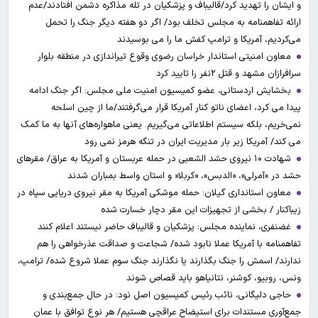
و ایشان را تهدید کرد/قالیباف و پزشکیان در تله مذاکره دشمن افتادند/عدم
ارائه تفاهمنامه به مجلس تخلف بود/ اگر دو هفته دیگر جنگ را تحمل
می‌کردیم، آمریکا و ترامپ کفش ما را می بوسیدند
معاون امنیتی استاندار خراسان رضوی وقوع تیراندازی در منطقه بلوار
سرافرازان مشهد و قتل ۲نفر را تایید کرد
بخشایش اردستانی، عضو کمیسیون امنیت ملی مجلس: اگر جنگ ادامه
پیدا می کرد، اعضای ناتو کنار آمریکا قرار می‌گرفتند/ما از چین اسلحه
نمی‌خریم، بلکه سیستم اطلاعاتی می‌گیریم. یعنی ماهواره‌های آنها به ما کمک
می کند/ آمریکا زیر بار مدیریت ایران در تنگه هرمز نمی رود
شهادت ۱۰ نیروی حشد الشعبی در حمله عربستان و آمریکا به عراق/ مقرهای
حشد در »آمرلی»، «الدبس»، «کربلا« و استان واسط بمباران شدند
معاون استانداری گیلان: حمله موشکی آمریکا به مقر نیروی دریایی سپاه در
زیباکنار / بخشی از تجهیزات این مقر دچار خسارت شده
غضنفری، نماینده مجلس: پزشکیان و قالیباف حاضر نیستند اعلام کنند
تفاهمنامه با آمریکا عملا نابود شده/ شجاعت و صداقت عذرخواهی را هم
ندارند/ اسمش را جنگ بگذارند یا نگذارند جنگ سوم عملا شروع شده/ ترامپ،
ونس، روبیو، کوشنر، نتانیاهو باید قصاص شوند
حاجی دلیگانی، نائب رئیس کمیسیون اصل نود: در حال جمع‌بندی و
جمع‌آوری مستندات برای استیضاح عراقچی هستیم/ هر نوع توافق با عمان