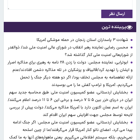
ارسال نظر
پربیننده ترین
شهادت ۳ ‌پاسداران استان زنجان در حمله موشکی آمریکا
محسن رضایی نماینده رهبر انقلاب در شورای عالی امنیت ملی شد/ ذوالقدر
از شورایعالی امنیت ملی کنار گذاشته شد؟
ابوترابی، نماینده مجلس: دولت با زدن ۲۸ نامه به رهبری برای مذاکره اصرار
و ایشان را تهدید کرد/قالیباف و پزشکیان در تله مذاکره دشمن افتادند/عدم
ارائه تفاهمنامه به مجلس تخلف بود/ اگر دو هفته دیگر جنگ را تحمل
می‌کردیم، آمریکا و ترامپ کفش ما را می بوسیدند
بخشایش اردستانی، عضو کمیسیون امنیت ملی: طبق محاسبه جدید سهم
ایران در دریای خزر بین ۵ تا ۷ درصد و برخی این ۶ تا ۱۱ درصد اعلام می‌کنند/
ایران به اسم عمان اکنون دارد با آمریکا مذاکره می‌کند/ دولت پیش از بررسی
لایحه توسط مجلس جهت افزایش سهم ایران اقدام کند
بخشایش اردستانی، عضو کمیسیون امنیت ملی مجلس: اگر جنگ ادامه
پیدا می کرد، اعضای ناتو کنار آمریکا قرار می‌گرفتند/ما از چین اسلحه
نمی‌خریم، بلکه سیستم اطلاعاتی می‌گیریم. یعنی ماهواره‌های آنها به ما کمک