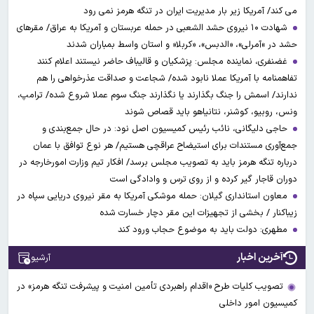
می کند/ آمریکا زیر بار مدیریت ایران در تنگه هرمز نمی رود
شهادت ۱۰ نیروی حشد الشعبی در حمله عربستان و آمریکا به عراق/ مقرهای
حشد در »آمرلی»، «الدبس»، «کربلا« و استان واسط بمباران شدند
غضنفری، نماینده مجلس: پزشکیان و قالیباف حاضر نیستند اعلام کنند
تفاهمنامه با آمریکا عملا نابود شده/ شجاعت و صداقت عذرخواهی را هم
ندارند/ اسمش را جنگ بگذارند یا نگذارند جنگ سوم عملا شروع شده/ ترامپ،
ونس، روبیو، کوشنر، نتانیاهو باید قصاص شوند
حاجی دلیگانی، نائب رئیس کمیسیون اصل نود: در حال جمع‌بندی و
جمع‌آوری مستندات برای استیضاح عراقچی هستیم/ هر نوع توافق با عمان
درباره تنگه هرمز باید به تصویب مجلس برسد/ افکار تیم وزارت امورخارجه در
دوران قاجار گیر کرده و از روی ترس و وادادگی است
معاون استانداری گیلان: حمله موشکی آمریکا به مقر نیروی دریایی سپاه در
زیباکنار / بخشی از تجهیزات این مقر دچار خسارت شده
مطهری: دولت باید به موضوع حجاب ورود کند
آخرین اخبار
آرشیو
تصویب کلیات طرح «اقدام راهبردی تأمین امنیت و پیشرفت تنگه هرمز» در
کمیسیون امور داخلی