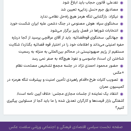
نقدعلی: قانون حجاب باید ابلاغ شود
مصادیق جرم «نسل زدایی» تعیین شد
نیکزاد: بازگشایی تنگه هرمز هیچ راه‌حل نظامی ندارد
سخنگوی سپاه: هوش مصنوعی در جنگ دشمن علیه ایران شکست خورد
انتخابات شوراها در فصل پاییز برگزار می‌شود
جهانگیر، سخنگوی قوه‌قضائیه: باید از آقای عراقچی پرسید از کجا درباره
حفره امنیتی می‌داند و اطلاعات خود را در اختیار قوه قضائیه بگذارد/ شکایت
مستقیم از رژیم صهیونیستی در محاکم بین‌المللی به منزله به رسمیت
شناختن آن است/ جاسوسی و نفوذ هیچ‌گاه به صفر نمی رسد
حضور محمود احمدی نژاد در جلسه مجمع تشخیص مصلحت نظام
+عکس
تصویب کلیات طرح «اقدام راهبردی تأمین امنیت و پیشرفت تنگه هرمز» در
کمیسیون عمران
انتقاد یک نماینده از جلسات مجازی مجلس؛ خلاف آیین نامه است/
آشفتگی بازار قیمت‌ها و کارگران تعدیل شده را ما باید کجا از مسئولین پیگیری
کنیم؟
صفحه نخست
سیاسی
اقتصادی
فرهنگی و اجتماعی
ورزشی
سلامت
عکس