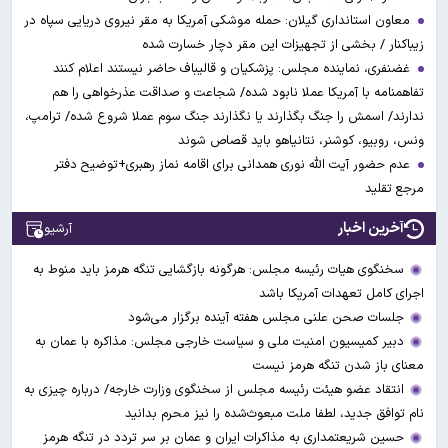
معاون استانداری گیلان: حمله موشکی آمریکا به مقر نیروی دریایی سپاه در
زیباکنار / بخشی از تجهیزات این مقر دچار خسارت شده
غضنفری، نماینده مجلس: پزشکیان و قالیباف حاضر نیستند اعلام کنند
تفاهمنامه با آمریکا عملا نابود شده/ شجاعت و صداقت عذرخواهی را هم
ندارند/ اسمش را جنگ بگذارند یا نگذارند جنگ سوم عملا شروع شده/ ترامپ،
ونس، روبیو، کوشنر، نتانیاهو باید قصاص شوند
عدم حضور آیت الله نوری همدانی برای اقامه نماز رهبری+توضیح دفتر
مرجع تقلید
آخرین اخبار
آرشیو
سخنگوی هیات رئیسه مجلس: هرگونه بازگشایی تنگه هرمز باید منوط به
اجرای کامل تعهدات آمریکا باشد
جلسات صحن علنی مجلس هفته آینده برگزار می‌شود
دبیر کمیسیون امنیت ملی و سیاست خارجی مجلس: مذاکره با عمان به
معنای باز شدن تنگه هرمز نیست
انتقاد عضو هیئت رئیسه مجلس از سخنگوی وزارت خارجه/ درباره چیزی به
نام توافق جدید، لطفا ملت مبعوث‌شده را نیز محرم بدانید
حسین شریعتمداری به مذاکرات ایران و عمان بر سر تردد در تنگه هرمز