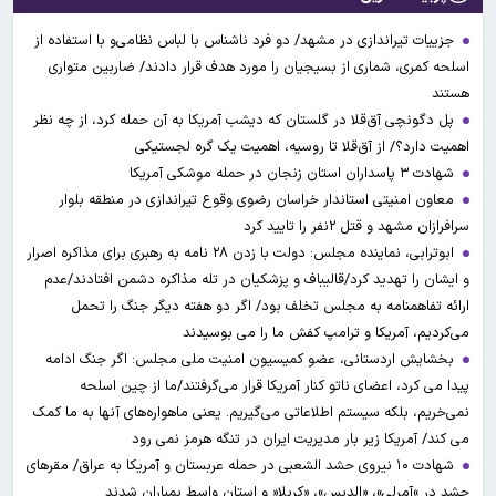
جزییات تیراندازی در مشهد/ دو فرد ناشناس با لباس نظامی‌و با استفاده از
اسلحه کمری، شماری از بسیجیان را مورد هدف قرار دادند/ ضاربین متواری
هستند
پل دگونچی آق‌قلا در گلستان که دیشب آمریکا به آن حمله کرد، از چه نظر
اهمیت دارد؟/ از آق‌قلا تا روسیه، اهمیت یک گره لجستیکی
شهادت ۳ ‌پاسداران استان زنجان در حمله موشکی آمریکا
معاون امنیتی استاندار خراسان رضوی وقوع تیراندازی در منطقه بلوار
سرافرازان مشهد و قتل ۲نفر را تایید کرد
ابوترابی، نماینده مجلس: دولت با زدن ۲۸ نامه به رهبری برای مذاکره اصرار
و ایشان را تهدید کرد/قالیباف و پزشکیان در تله مذاکره دشمن افتادند/عدم
ارائه تفاهمنامه به مجلس تخلف بود/ اگر دو هفته دیگر جنگ را تحمل
می‌کردیم، آمریکا و ترامپ کفش ما را می بوسیدند
بخشایش اردستانی، عضو کمیسیون امنیت ملی مجلس: اگر جنگ ادامه
پیدا می کرد، اعضای ناتو کنار آمریکا قرار می‌گرفتند/ما از چین اسلحه
نمی‌خریم، بلکه سیستم اطلاعاتی می‌گیریم. یعنی ماهواره‌های آنها به ما کمک
می کند/ آمریکا زیر بار مدیریت ایران در تنگه هرمز نمی رود
شهادت ۱۰ نیروی حشد الشعبی در حمله عربستان و آمریکا به عراق/ مقرهای
حشد در »آمرلی»، «الدبس»، «کربلا« و استان واسط بمباران شدند