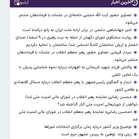
آخرین اخبار
آرشیو
تصاویر حضور آیت الله مجتبی خامنه‌ای در جلسات با فرماندهان منتشر
می‌شود
امیر جهانشاهی: دشمن در برابر اراده ملت ایران به زانو درآمده است
روایت سخنگوی شورای نگهبان از حمله به بیت رهبری در ۹ اسفند/ صدای
انفجار و لرزش ساختمان کاملاً احساس شد/ ساختمان را تخلیه نکردیم
سردار قریشی: تصاویر حضور رهبر معظم انقلاب در جلسات با فرماندهان
منتشر می‌شود
واکنش فرزند شهید لاریجانی به اظهارات درباره نحوه شناسایی پدرش با
یک تماس تلفنی
دیدار و گفتگوی رئیس‌جمهور با رهبر معظم انقلاب درباره مسائل اقتصادی
و نظامی کشور
محسن رضایی نماینده رهبر انقلاب در شورای عالی امنیت ملی شد/
ذوالقدر از شورایعالی امنیت ملی کنار گذاشته شد؟
«محسن رضایی» نماینده رهبر معظم انقلاب در شورای عالی امنیت ملی
شد
توضیح وزیر کشور درباره زمان برگزاری انتخابات شوراها
زینی وند: توهین به رییس جمهور جرم است