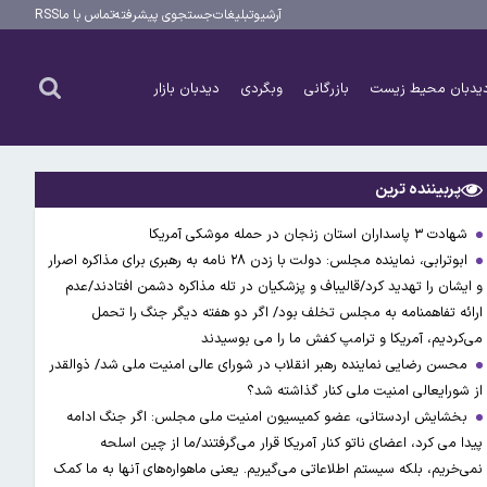
آرشیو
تبلیغات
جستجوی پیشرفته
تماس با ما
RSS
یدبان محیط زیست
بازرگانی
وبگردی
دیدبان بازار
پربیننده ترین
شهادت ۳ ‌پاسداران استان زنجان در حمله موشکی آمریکا
ابوترابی، نماینده مجلس: دولت با زدن ۲۸ نامه به رهبری برای مذاکره اصرار
و ایشان را تهدید کرد/قالیباف و پزشکیان در تله مذاکره دشمن افتادند/عدم
ارائه تفاهمنامه به مجلس تخلف بود/ اگر دو هفته دیگر جنگ را تحمل
می‌کردیم، آمریکا و ترامپ کفش ما را می بوسیدند
محسن رضایی نماینده رهبر انقلاب در شورای عالی امنیت ملی شد/ ذوالقدر
از شورایعالی امنیت ملی کنار گذاشته شد؟
بخشایش اردستانی، عضو کمیسیون امنیت ملی مجلس: اگر جنگ ادامه
پیدا می کرد، اعضای ناتو کنار آمریکا قرار می‌گرفتند/ما از چین اسلحه
نمی‌خریم، بلکه سیستم اطلاعاتی می‌گیریم. یعنی ماهواره‌های آنها به ما کمک