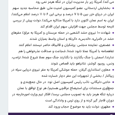
می کند/ آمریکا زیر بار مدیریت ایران در تنگه هرمز نمی رود
بخشایش اردستانی، عضو کمیسیون امنیت ملی: طبق محاسبه جدید سهم
ایران در دریای خزر بین ۵ تا ۷ درصد و برخی این ۶ تا ۱۱ درصد اعلام می‌کنند/
ایران به اسم عمان اکنون دارد با آمریکا مذاکره می‌کند/ دولت پیش از بررسی
لایحه توسط مجلس جهت افزایش سهم ایران اقدام کند
شهادت ۱۰ نیروی حشد الشعبی در حمله عربستان و آمریکا به عراق/ مقرهای
حشد در »آمرلی»، «الدبس»، «کربلا« و استان واسط بمباران شدند
غضنفری، نماینده مجلس: پزشکیان و قالیباف حاضر نیستند اعلام کنند
تفاهمنامه با آمریکا عملا نابود شده/ شجاعت و صداقت عذرخواهی را هم
ندارند/ اسمش را جنگ بگذارند یا نگذارند جنگ سوم عملا شروع شده/ ترامپ،
ونس، روبیو، کوشنر، نتانیاهو باید قصاص شوند
معاون استانداری گیلان: حمله موشکی آمریکا به مقر نیروی دریایی سپاه در
زیباکنار / بخشی از تجهیزات این مقر دچار خسارت شده
حاجی دلیگانی، نائب رئیس کمیسیون اصل نود: در حال جمع‌بندی و
جمع‌آوری مستندات برای استیضاح عراقچی هستیم/ هر نوع توافق با عمان
درباره تنگه هرمز باید به تصویب مجلس برسد/ افکار تیم وزارت امورخارجه در
دوران قاجار گیر کرده و از روی ترس و وادادگی است
مطهری: دولت باید به موضوع حجاب ورود کند