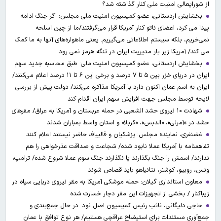
از شورایعالی امنیت ملی کنار گذاشته شد؟
بخشایش اردستانی، عضو کمیسیون امنیت ملی مجلس: اگر جنگ ادامه
پیدا می کرد، اعضای ناتو کنار آمریکا قرار می‌گرفتند/ما از چین اسلحه
نمی‌خریم، بلکه سیستم اطلاعاتی می‌گیریم. یعنی ماهواره‌های آنها به ما کمک
می کند/ آمریکا زیر بار مدیریت ایران در تنگه هرمز نمی رود
بخشایش اردستانی، عضو کمیسیون امنیت ملی: طبق محاسبه جدید سهم
ایران در دریای خزر بین ۵ تا ۷ درصد و برخی این ۶ تا ۱۱ درصد اعلام می‌کنند/
ایران به اسم عمان اکنون دارد با آمریکا مذاکره می‌کند/ دولت پیش از بررسی
لایحه توسط مجلس جهت افزایش سهم ایران اقدام کند
شهادت ۱۰ نیروی حشد الشعبی در حمله عربستان و آمریکا به عراق/ مقرهای
حشد در »آمرلی»، «الدبس»، «کربلا« و استان واسط بمباران شدند
غضنفری، نماینده مجلس: پزشکیان و قالیباف حاضر نیستند اعلام کنند
تفاهمنامه با آمریکا عملا نابود شده/ شجاعت و صداقت عذرخواهی را هم
ندارند/ اسمش را جنگ بگذارند یا نگذارند جنگ سوم عملا شروع شده/ ترامپ،
ونس، روبیو، کوشنر، نتانیاهو باید قصاص شوند
معاون استانداری گیلان: حمله موشکی آمریکا به مقر نیروی دریایی سپاه در
زیباکنار / بخشی از تجهیزات این مقر دچار خسارت شده
حاجی دلیگانی، نائب رئیس کمیسیون اصل نود: در حال جمع‌بندی و
جمع‌آوری مستندات برای استیضاح عراقچی هستیم/ هر نوع توافق با عمان