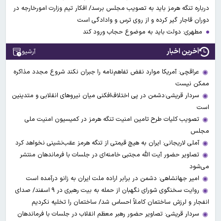
درباره تنگه هرمز باید به تصویب مجلس برسد/ افکار تیم وزارت امورخارجه در
دوران قاجار گیر کرده و از روی ترس و وادادگی است
مطهری: دولت باید به موضوع حجاب ورود کند
آخرین اخبار
آرشیو
عراقچی: آمریکا موارد نقض تفاهم‌نامه را جبران نکند شروع مجدد مذاکره
ممکن نیست
سردار قریشی:دشمن در پی اختلاف‌افکنی میان نیروهای انقلابی و متدینین
است
تصویب کلیات طرح تامین امنیت تنگه هرمز در کمیسیون امنیت ملی
مجلس
آملی‌ لاریجانی: ایران به هیچ قیمتی از تنگه هرمز عقب‌نشینی نخواهد کرد
تصاویر حضور آیت الله مجتبی خامنه‌ای در جلسات با فرماندهان منتشر
می‌شود
امیر جهانشاهی: دشمن در برابر اراده ملت ایران به زانو درآمده است
روایت سخنگوی شورای نگهبان از حمله به بیت رهبری در ۹ اسفند/ صدای
انفجار و لرزش ساختمان کاملاً احساس شد/ ساختمان را تخلیه نکردیم
سردار قریشی: تصاویر حضور رهبر معظم انقلاب در جلسات با فرماندهان