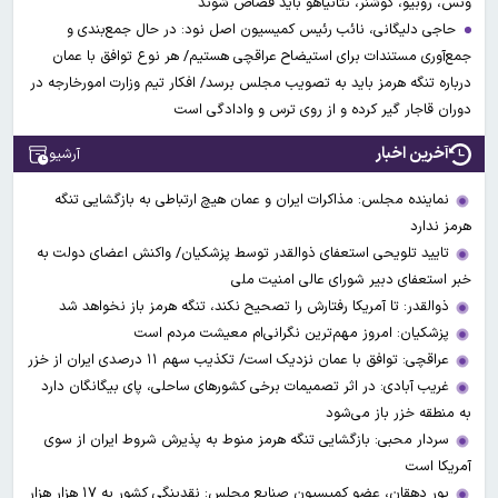
ونس، روبیو، کوشنر، نتانیاهو باید قصاص شوند
حاجی دلیگانی، نائب رئیس کمیسیون اصل نود: در حال جمع‌بندی و
جمع‌آوری مستندات برای استیضاح عراقچی هستیم/ هر نوع توافق با عمان
درباره تنگه هرمز باید به تصویب مجلس برسد/ افکار تیم وزارت امورخارجه در
دوران قاجار گیر کرده و از روی ترس و وادادگی است
آخرین اخبار
آرشیو
نماینده مجلس: مذاکرات ایران و عمان هیچ ارتباطی به بازگشایی تنگه
هرمز ندارد
تایید تلویحی استعفای ذوالقدر توسط پزشکیان/ واکنش اعضای دولت به
خبر استعفای دبیر شورای عالی امنیت ملی
ذوالقدر: تا آمریکا رفتارش را تصحیح نکند، تنگه هرمز باز نخواهد شد
پزشکیان: امروز مهم‌ترین نگرانی‌ام معیشت مردم است
عراقچی: توافق با عمان نزدیک است/ تکذیب سهم ۱۱ درصدی ایران از خزر
غریب آبادی: در اثر تصمیمات برخی کشورهای ساحلی، پای بیگانگان دارد
به منطقه خزر باز می‌شود
سردار محبی: بازگشایی تنگه هرمز منوط به پذیرش شروط ایران از سوی
آمریکا است
پور دهقان، عضو کمیسیون صنایع مجلس: نقدینگی کشور به ۱۷ هزار هزار