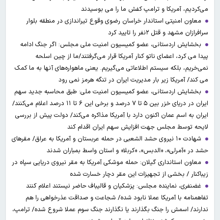
می‌کردیم، آمریکا و ترامپ کفش ما را می بوسیدند
معاون امنیتی استاندار خراسان رضوی وقوع تیراندازی در منطقه بلوار
سرافرازان مشهد و قتل ۲نفر را تایید کرد
بخشایش اردستانی، عضو کمیسیون امنیت ملی مجلس: اگر جنگ ادامه
پیدا می کرد، اعضای ناتو کنار آمریکا قرار می‌گرفتند/ما از چین اسلحه
نمی‌خریم، بلکه سیستم اطلاعاتی می‌گیریم. یعنی ماهواره‌های آنها به ما کمک
می کند/ آمریکا زیر بار مدیریت ایران در تنگه هرمز نمی رود
بخشایش اردستانی، عضو کمیسیون امنیت ملی: طبق محاسبه جدید سهم
ایران در دریای خزر بین ۵ تا ۷ درصد و برخی این ۶ تا ۱۱ درصد اعلام می‌کنند/
ایران به اسم عمان اکنون دارد با آمریکا مذاکره می‌کند/ دولت پیش از بررسی
لایحه توسط مجلس جهت افزایش سهم ایران اقدام کند
شهادت ۱۰ نیروی حشد الشعبی در حمله عربستان و آمریکا به عراق/ مقرهای
حشد در »آمرلی»، «الدبس»، «کربلا« و استان واسط بمباران شدند
معاون استانداری گیلان: حمله موشکی آمریکا به مقر نیروی دریایی سپاه در
زیباکنار / بخشی از تجهیزات این مقر دچار خسارت شده
غضنفری، نماینده مجلس: پزشکیان و قالیباف حاضر نیستند اعلام کنند
تفاهمنامه با آمریکا عملا نابود شده/ شجاعت و صداقت عذرخواهی را هم
ندارند/ اسمش را جنگ بگذارند یا نگذارند جنگ سوم عملا شروع شده/ ترامپ،