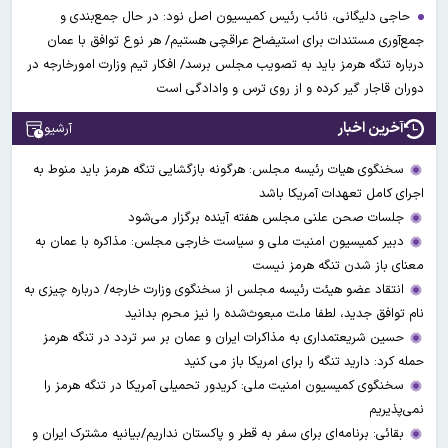
حاجی دلیگانی، نائب رئیس کمیسیون اصل نود: در حال جمع‌بندی و
جمع‌آوری مستندات برای استیضاح عراقچی هستیم/ هر نوع توافق با عمان
درباره تنگه هرمز باید به تصویب مجلس برسد/ افکار تیم وزارت امورخارجه در
دوران قاجار گیر کرده و از روی ترس و وادادگی است
آخرین اخبار
آرشیو
سخنگوی هیات رئیسه مجلس: هرگونه بازگشایی تنگه هرمز باید منوط به
اجرای کامل تعهدات آمریکا باشد
جلسات صحن علنی مجلس هفته آینده برگزار می‌شود
دبیر کمیسیون امنیت ملی و سیاست خارجی مجلس: مذاکره با عمان به
معنای باز شدن تنگه هرمز نیست
انتقاد عضو هیئت رئیسه مجلس از سخنگوی وزارت خارجه/ درباره چیزی به
نام توافق جدید، لطفا ملت مبعوث‌شده را نیز محرم بدانید
حسین شریعتمداری به مذاکرات ایران و عمان بر سر تردد در تنگه هرمز
حمله کرد: دارید تنگه را برای امریکا باز می کنید
سخنگوی کمیسیون امنیت ملی: کریدور تحمیلی آمریکا در تنگه هرمز را
نمی‌پذیریم
بقائی: برنامه‌ای برای سفر به قطر و پاکستان نداریم/بیانیه مشترک ایران و