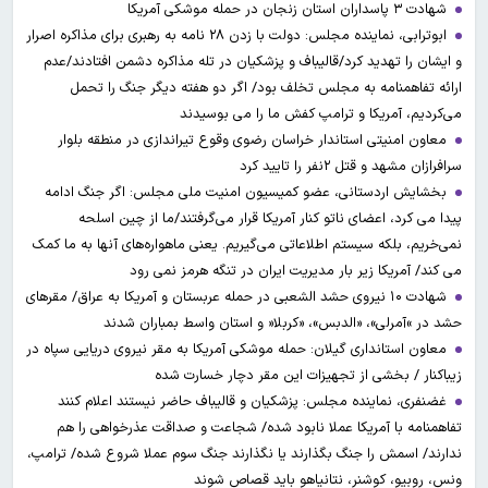
شهادت ۳ ‌پاسداران استان زنجان در حمله موشکی آمریکا
ابوترابی، نماینده مجلس: دولت با زدن ۲۸ نامه به رهبری برای مذاکره اصرار
و ایشان را تهدید کرد/قالیباف و پزشکیان در تله مذاکره دشمن افتادند/عدم
ارائه تفاهمنامه به مجلس تخلف بود/ اگر دو هفته دیگر جنگ را تحمل
می‌کردیم، آمریکا و ترامپ کفش ما را می بوسیدند
معاون امنیتی استاندار خراسان رضوی وقوع تیراندازی در منطقه بلوار
سرافرازان مشهد و قتل ۲نفر را تایید کرد
بخشایش اردستانی، عضو کمیسیون امنیت ملی مجلس: اگر جنگ ادامه
پیدا می کرد، اعضای ناتو کنار آمریکا قرار می‌گرفتند/ما از چین اسلحه
نمی‌خریم، بلکه سیستم اطلاعاتی می‌گیریم. یعنی ماهواره‌های آنها به ما کمک
می کند/ آمریکا زیر بار مدیریت ایران در تنگه هرمز نمی رود
شهادت ۱۰ نیروی حشد الشعبی در حمله عربستان و آمریکا به عراق/ مقرهای
حشد در »آمرلی»، «الدبس»، «کربلا« و استان واسط بمباران شدند
معاون استانداری گیلان: حمله موشکی آمریکا به مقر نیروی دریایی سپاه در
زیباکنار / بخشی از تجهیزات این مقر دچار خسارت شده
غضنفری، نماینده مجلس: پزشکیان و قالیباف حاضر نیستند اعلام کنند
تفاهمنامه با آمریکا عملا نابود شده/ شجاعت و صداقت عذرخواهی را هم
ندارند/ اسمش را جنگ بگذارند یا نگذارند جنگ سوم عملا شروع شده/ ترامپ،
ونس، روبیو، کوشنر، نتانیاهو باید قصاص شوند