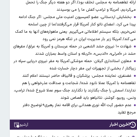
ارائه تفاهمنامه به مجلس تخلف بود/ اگر دو هفته دیگر جنگ را تحمل
می‌کردیم، آمریکا و ترامپ کفش ما را می بوسیدند
بخشایش اردستانی، عضو کمیسیون امنیت ملی مجلس: اگر جنگ ادامه
پیدا می کرد، اعضای ناتو کنار آمریکا قرار می‌گرفتند/ما از چین اسلحه
نمی‌خریم، بلکه سیستم اطلاعاتی می‌گیریم. یعنی ماهواره‌های آنها به ما کمک
می کند/ آمریکا زیر بار مدیریت ایران در تنگه هرمز نمی رود
شهادت ۱۰ نیروی حشد الشعبی در حمله عربستان و آمریکا به عراق/ مقرهای
حشد در »آمرلی»، «الدبس»، «کربلا« و استان واسط بمباران شدند
معاون استانداری گیلان: حمله موشکی آمریکا به مقر نیروی دریایی سپاه در
زیباکنار / بخشی از تجهیزات این مقر دچار خسارت شده
غضنفری، نماینده مجلس: پزشکیان و قالیباف حاضر نیستند اعلام کنند
تفاهمنامه با آمریکا عملا نابود شده/ شجاعت و صداقت عذرخواهی را هم
ندارند/ اسمش را جنگ بگذارند یا نگذارند جنگ سوم عملا شروع شده/ ترامپ،
ونس، روبیو، کوشنر، نتانیاهو باید قصاص شوند
عدم حضور آیت الله نوری همدانی برای اقامه نماز رهبری+توضیح دفتر
مرجع تقلید
آخرین اخبار
آرشیو