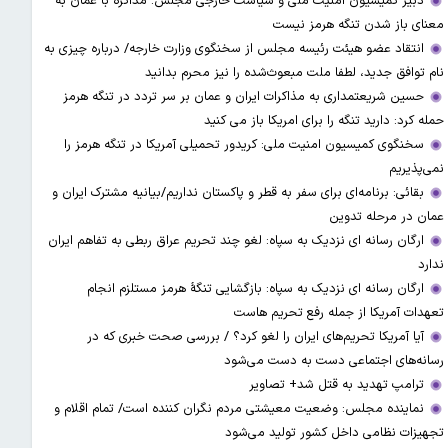
دبیر کمیسیون امنیت ملی و سیاست خارجی مجلس: مذاکره با عمان به
معنای باز شدن تنگه هرمز نیست
انتقاد عضو هیئت رئیسه مجلس از سخنگوی وزارت خارجه/ درباره چیزی به
نام توافق جدید، لطفا ملت مبعوث‌شده را نیز محرم بدانید
حسین شریعتمداری به مذاکرات ایران و عمان بر سر تردد در تنگه هرمز
حمله کرد: دارید تنگه را برای امریکا باز می کنید
سخنگوی کمیسیون امنیت ملی: کریدور تحمیلی آمریکا در تنگه هرمز را
نمی‌پذیریم
بقائی: برنامه‌ای برای سفر به قطر و پاکستان نداریم/بیانیه مشترک ایران و
عمان در مرحله تدوین
ارگان رسانه ای نزدیک به سپاه: لغو چند تحریم عراق ربطی به تفاهم ایران
ندارد
ارگان رسانه ای نزدیک به سپاه: بازگشایی تنگۀ هرمز مستلزم انجام
تعهدات آمریکا از جمله رفع تحریم هاست
آیا آمریکا تحریم‌های ایران را لغو کرد؟ / بررسی صحت خبری که در
رسانه‌های اجتماعی دست به دست می‌شود
ترامپ تهدید به قتل شد+ تصاویر
نماینده مجلس: وضعیت معیشتی مردم نگران کننده است/ تمام اقلام و
تجهیزات نظامی داخل کشور تولید می‌شود