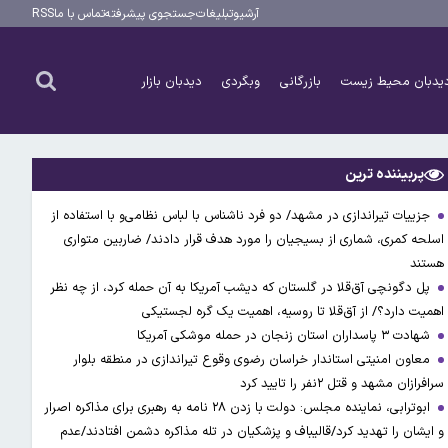
آرشیو
تبلیغات
جستجوی پیشرفته
تماس با ما
RSS
یدبان محیط زیست
بازرگانی
وبگردی
دیدبان بازار
پربیننده ترین
جزییات تیراندازی در مشهد/ دو فرد ناشناس با لباس نظامی‌و با استفاده از
اسلحه کمری، شماری از بسیجیان را مورد هدف قرار دادند/ ضاربین متواری
هستند
پل دگونچی آق‌قلا در گلستان که دیشب آمریکا به آن حمله کرد، از چه نظر
اهمیت دارد؟/ از آق‌قلا تا روسیه، اهمیت یک گره لجستیکی
شهادت ۳ ‌پاسداران استان زنجان در حمله موشکی آمریکا
معاون امنیتی استاندار خراسان رضوی وقوع تیراندازی در منطقه بلوار
سرافرازان مشهد و قتل ۲نفر را تایید کرد
ابوترابی، نماینده مجلس: دولت با زدن ۲۸ نامه به رهبری برای مذاکره اصرار
و ایشان را تهدید کرد/قالیباف و پزشکیان در تله مذاکره دشمن افتادند/عدم