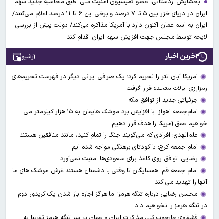
بخشایش اردستانی، عضو کمیسیون امنیت ملی: طبق محاسبه جدید سهم
ایران در دریای خزر بین ۵ تا ۷ درصد و برخی این ۶ تا ۱۱ درصد اعلام می‌کنند/
ایران به اسم عمان اکنون دارد با آمریکا مذاکره می‌کند/ دولت پیش از بررسی
لایحه توسط مجلس جهت افزایش سهم ایران اقدام کند
آخرین اخبار
آرشیو
آمریکا آبان تتر را تحریم کرد؛ یک صرافی ایرانی دیگر در فهرست تحریم‌های
رمزارزی ایالات متحده قرار گرفت
جزئیاتی جدید از توافق مکه
امام‌جمعه اهواز: با افزایش برد موشک هایمان به ۱۵ هزار کیلومتر می
خواهیم عمق آمریکا را هدف قرار دهیم
علم‌الهدی: افرادی که می‌گویند جنگ را تمام کنید، مانند منافقین هستند
امام جمعه کرج: با کودتای برهنگی مواجه شده ایم
رضایی: توافق روی کاغذ برای سعودی‌ها امنیت نمی‌آورد
امام جمعه قم: همسایگان تا وقتی با دشمنان هستند غرش موشک های ما
آنها را تهدید می کند
محسن رضایی درباره تنگه هرمز؛ ما هرگز اجازه باز شدن یک کریدور دوم
در تنگه هرمز را نخواهیم داد
قشقاوی:چارچوب کلی مذاکرات ایران و عمان بر سر تنگه هرمز تقریبا به