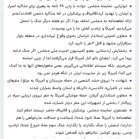
ابوترابی، نماینده مجلس: دولت با زدن ۲۸ نامه به رهبری برای مذاکره اصرار
و ایشان را تهدید کرد/قالیباف و پزشکیان در تله مذاکره دشمن افتادند/عدم
ارائه تفاهمنامه به مجلس تخلف بود/ اگر دو هفته دیگر جنگ را تحمل
می‌کردیم، آمریکا و ترامپ کفش ما را می بوسیدند
معاون امنیتی استاندار خراسان رضوی وقوع تیراندازی در منطقه بلوار
سرافرازان مشهد و قتل ۲نفر را تایید کرد
بخشایش اردستانی، عضو کمیسیون امنیت ملی مجلس: اگر جنگ ادامه
پیدا می کرد، اعضای ناتو کنار آمریکا قرار می‌گرفتند/ما از چین اسلحه
نمی‌خریم، بلکه سیستم اطلاعاتی می‌گیریم. یعنی ماهواره‌های آنها به ما کمک
می کند/ آمریکا زیر بار مدیریت ایران در تنگه هرمز نمی رود
شهادت ۱۰ نیروی حشد الشعبی در حمله عربستان و آمریکا به عراق/ مقرهای
حشد در »آمرلی»، «الدبس»، «کربلا« و استان واسط بمباران شدند
معاون استانداری گیلان: حمله موشکی آمریکا به مقر نیروی دریایی سپاه در
زیباکنار / بخشی از تجهیزات این مقر دچار خسارت شده
غضنفری، نماینده مجلس: پزشکیان و قالیباف حاضر نیستند اعلام کنند
تفاهمنامه با آمریکا عملا نابود شده/ شجاعت و صداقت عذرخواهی را هم
ندارند/ اسمش را جنگ بگذارند یا نگذارند جنگ سوم عملا شروع شده/ ترامپ،
ونس، روبیو، کوشنر، نتانیاهو باید قصاص شوند