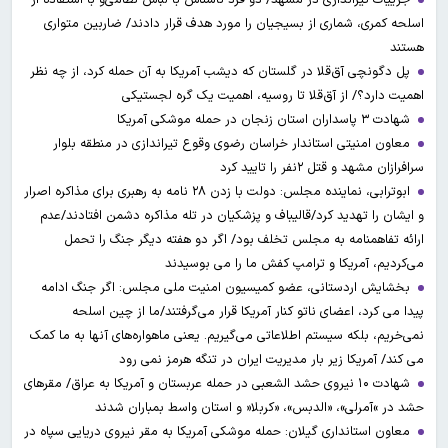
اسلحه کمری، شماری از بسیجیان را مورد هدف قرار دادند/ ضاربین متواری
هستند
پل دگونچی آق‌قلا در گلستان که دیشب آمریکا به آن حمله کرد، از چه نظر
اهمیت دارد؟/ از آق‌قلا تا روسیه، اهمیت یک گره لجستیکی
شهادت ۳ ‌پاسداران استان زنجان در حمله موشکی آمریکا
معاون امنیتی استاندار خراسان رضوی وقوع تیراندازی در منطقه بلوار
سرافرازان مشهد و قتل ۲نفر را تایید کرد
ابوترابی، نماینده مجلس: دولت با زدن ۲۸ نامه به رهبری برای مذاکره اصرار
و ایشان را تهدید کرد/قالیباف و پزشکیان در تله مذاکره دشمن افتادند/عدم
ارائه تفاهمنامه به مجلس تخلف بود/ اگر دو هفته دیگر جنگ را تحمل
می‌کردیم، آمریکا و ترامپ کفش ما را می بوسیدند
بخشایش اردستانی، عضو کمیسیون امنیت ملی مجلس: اگر جنگ ادامه
پیدا می کرد، اعضای ناتو کنار آمریکا قرار می‌گرفتند/ما از چین اسلحه
نمی‌خریم، بلکه سیستم اطلاعاتی می‌گیریم. یعنی ماهواره‌های آنها به ما کمک
می کند/ آمریکا زیر بار مدیریت ایران در تنگه هرمز نمی رود
شهادت ۱۰ نیروی حشد الشعبی در حمله عربستان و آمریکا به عراق/ مقرهای
حشد در »آمرلی»، «الدبس»، «کربلا« و استان واسط بمباران شدند
معاون استانداری گیلان: حمله موشکی آمریکا به مقر نیروی دریایی سپاه در