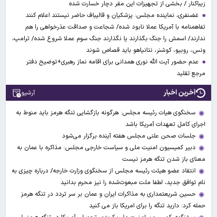
زیباکنار / بخشی از تجهیزات این مقر دچار خسارت شده
غضنفری، نماینده مجلس: پزشکیان و قالیباف حاضر نیستند اعلام کنند
تفاهمنامه با آمریکا عملا نابود شده/ شجاعت و صداقت عذرخواهی را هم
ندارند/ اسمش را جنگ بگذارند یا نگذارند جنگ سوم عملا شروع شده/ ترامپ،
ونس، روبیو، کوشنر، نتانیاهو باید قصاص شوند
عدم حضور آیت الله نوری همدانی برای اقامه نماز رهبری+توضیح دفتر
مرجع تقلید
آخرین اخبار
آرشیو
سخنگوی هیات رئیسه مجلس: هرگونه بازگشایی تنگه هرمز باید منوط به
اجرای کامل تعهدات آمریکا باشد
جلسات صحن علنی مجلس هفته آینده برگزار می‌شود
دبیر کمیسیون امنیت ملی و سیاست خارجی مجلس: مذاکره با عمان به
معنای باز شدن تنگه هرمز نیست
انتقاد عضو هیئت رئیسه مجلس از سخنگوی وزارت خارجه/ درباره چیزی به
نام توافق جدید، لطفا ملت مبعوث‌شده را نیز محرم بدانید
حسین شریعتمداری به مذاکرات ایران و عمان بر سر تردد در تنگه هرمز
حمله کرد: دارید تنگه را برای امریکا باز می کنید