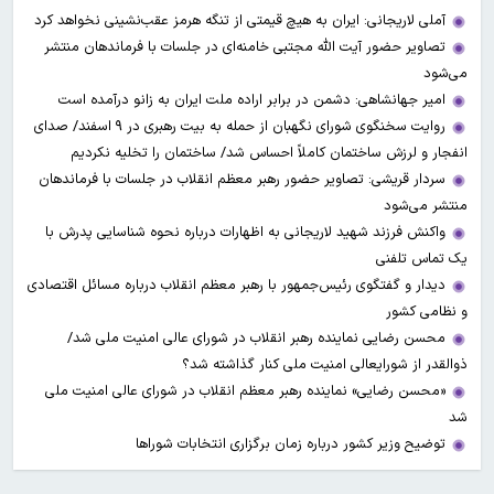
آملی‌ لاریجانی: ایران به هیچ قیمتی از تنگه هرمز عقب‌نشینی نخواهد کرد
تصاویر حضور آیت الله مجتبی خامنه‌ای در جلسات با فرماندهان منتشر
می‌شود
امیر جهانشاهی: دشمن در برابر اراده ملت ایران به زانو درآمده است
روایت سخنگوی شورای نگهبان از حمله به بیت رهبری در ۹ اسفند/ صدای
انفجار و لرزش ساختمان کاملاً احساس شد/ ساختمان را تخلیه نکردیم
سردار قریشی: تصاویر حضور رهبر معظم انقلاب در جلسات با فرماندهان
منتشر می‌شود
واکنش فرزند شهید لاریجانی به اظهارات درباره نحوه شناسایی پدرش با
یک تماس تلفنی
دیدار و گفتگوی رئیس‌جمهور با رهبر معظم انقلاب درباره مسائل اقتصادی
و نظامی کشور
محسن رضایی نماینده رهبر انقلاب در شورای عالی امنیت ملی شد/
ذوالقدر از شورایعالی امنیت ملی کنار گذاشته شد؟
«محسن رضایی» نماینده رهبر معظم انقلاب در شورای عالی امنیت ملی
شد
توضیح وزیر کشور درباره زمان برگزاری انتخابات شوراها