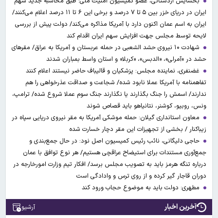
بخشایش اردستانی، عضو کمیسیون امنیت ملی: طبق محاسبه جدید سهم
ایران در دریای خزر بین ۵ تا ۷ درصد و برخی این ۶ تا ۱۱ درصد اعلام می‌کنند/
ایران به اسم عمان اکنون دارد با آمریکا مذاکره می‌کند/ دولت پیش از بررسی
لایحه توسط مجلس جهت افزایش سهم ایران اقدام کند
شهادت ۱۰ نیروی حشد الشعبی در حمله عربستان و آمریکا به عراق/ مقرهای
حشد در »آمرلی»، «الدبس»، «کربلا« و استان واسط بمباران شدند
غضنفری، نماینده مجلس: پزشکیان و قالیباف حاضر نیستند اعلام کنند
تفاهمنامه با آمریکا عملا نابود شده/ شجاعت و صداقت عذرخواهی را هم
ندارند/ اسمش را جنگ بگذارند یا نگذارند جنگ سوم عملا شروع شده/ ترامپ،
ونس، روبیو، کوشنر، نتانیاهو باید قصاص شوند
معاون استانداری گیلان: حمله موشکی آمریکا به مقر نیروی دریایی سپاه در
زیباکنار / بخشی از تجهیزات این مقر دچار خسارت شده
حاجی دلیگانی، نائب رئیس کمیسیون اصل نود: در حال جمع‌بندی و
جمع‌آوری مستندات برای استیضاح عراقچی هستیم/ هر نوع توافق با عمان
درباره تنگه هرمز باید به تصویب مجلس برسد/ افکار تیم وزارت امورخارجه در
دوران قاجار گیر کرده و از روی ترس و وادادگی است
مطهری: دولت باید به موضوع حجاب ورود کند
آخرین اخبار
آرشیو