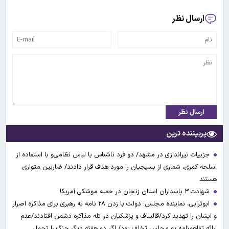
ارسال نظر
ارسال نظر
پربیننده ترین
جزییات تیراندازی در مشهد/ دو فرد ناشناس با لباس نظامی‌و با استفاده از
اسلحه کمری، شماری از بسیجیان را مورد هدف قرار دادند/ ضاربین متواری
هستند
شهادت ۳ ‌پاسداران استان زنجان در حمله موشکی آمریکا
ابوترابی، نماینده مجلس: دولت با زدن ۲۸ نامه به رهبری برای مذاکره اصرار
و ایشان را تهدید کرد/قالیباف و پزشکیان در تله مذاکره دشمن افتادند/عدم
ارائه تفاهمنامه به مجلس تخلف بود/ اگر دو هفته دیگر جنگ را تحمل