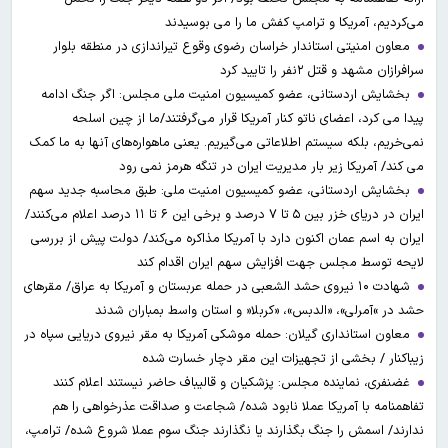
می‌کردیم، آمریکا و ترامپ کفش ما را می بوسیدند
معاون امنیتی استاندار خراسان رضوی وقوع تیراندازی در منطقه بلوار
سرافرازان مشهد و قتل ۲نفر را تایید کرد
بخشایش اردستانی، عضو کمیسیون امنیت ملی مجلس: اگر جنگ ادامه
پیدا می کرد، اعضای ناتو کنار آمریکا قرار می‌گرفتند/ما از چین اسلحه
نمی‌خریم، بلکه سیستم اطلاعاتی می‌گیریم. یعنی ماهواره‌های آنها به ما کمک
می کند/ آمریکا زیر بار مدیریت ایران در تنگه هرمز نمی رود
بخشایش اردستانی، عضو کمیسیون امنیت ملی: طبق محاسبه جدید سهم
ایران در دریای خزر بین ۵ تا ۷ درصد و برخی این ۶ تا ۱۱ درصد اعلام می‌کنند/
ایران به اسم عمان اکنون دارد با آمریکا مذاکره می‌کند/ دولت پیش از بررسی
لایحه توسط مجلس جهت افزایش سهم ایران اقدام کند
شهادت ۱۰ نیروی حشد الشعبی در حمله عربستان و آمریکا به عراق/ مقرهای
حشد در »آمرلی»، «الدبس»، «کربلا« و استان واسط بمباران شدند
معاون استانداری گیلان: حمله موشکی آمریکا به مقر نیروی دریایی سپاه در
زیباکنار / بخشی از تجهیزات این مقر دچار خسارت شده
غضنفری، نماینده مجلس: پزشکیان و قالیباف حاضر نیستند اعلام کنند
تفاهمنامه با آمریکا عملا نابود شده/ شجاعت و صداقت عذرخواهی را هم
ندارند/ اسمش را جنگ بگذارند یا نگذارند جنگ سوم عملا شروع شده/ ترامپ،