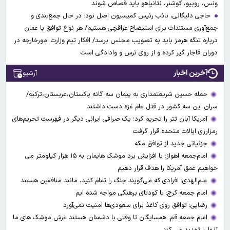
ونس، روبیو، کوشنر، نتانیاهو باید قصاص شوند
حاجی دلیگانی، نائب رئیس کمیسیون اصل نود: در حال جمع‌بندی و
جمع‌آوری مستندات برای استیضاح عراقچی هستیم/ هر نوع توافق با عمان
درباره تنگه هرمز باید به تصویب مجلس برسد/ افکار تیم وزارت امورخارجه در
دوران قاجار گیر کرده و از روی ترس و وادادگی است
آخرین اخبار
آرشیو
حمله حسین شریعتمداری به پیمان سه گانه پاکستان،عربستان،ترکیه/
سران این سه کشور در قتل عام غزه دست داشتند
آمریکا آبان تتر را تحریم کرد؛ یک صرافی ایرانی دیگر در فهرست تحریم‌های
رمزارزی ایالات متحده قرار گرفت
جزئیاتی جدید از توافق مکه
امام‌جمعه اهواز: با افزایش برد موشک هایمان به ۱۵ هزار کیلومتر می
خواهیم عمق آمریکا را هدف قرار دهیم
علم‌الهدی: افرادی که می‌گویند جنگ را تمام کنید، مانند منافقین هستند
امام جمعه کرج: با کودتای برهنگی مواجه شده ایم
رضایی: توافق روی کاغذ برای سعودی‌ها امنیت نمی‌آورد
امام جمعه قم: همسایگان تا وقتی با دشمنان هستند غرش موشک های ما
آنها را تهدید می کند