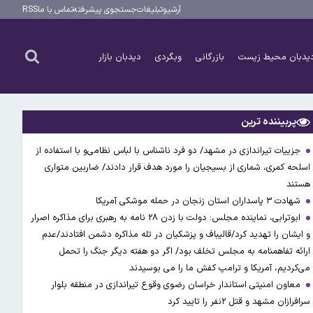
آرشیو
تبلیغات
جستجوی پیشرفته
تماس با ما
RSS
یدبان محیط زیست
بازرگانی
وبگردی
دیدبان بازار
پربیننده ترین
جزییات تیراندازی در مشهد/ دو فرد ناشناس با لباس نظامی‌و با استفاده از
اسلحه کمری، شماری از بسیجیان را مورد هدف قرار دادند/ ضاربین متواری
هستند
شهادت ۳ ‌پاسداران استان زنجان در حمله موشکی آمریکا
ابوترابی، نماینده مجلس: دولت با زدن ۲۸ نامه به رهبری برای مذاکره اصرار
و ایشان را تهدید کرد/قالیباف و پزشکیان در تله مذاکره دشمن افتادند/عدم
ارائه تفاهمنامه به مجلس تخلف بود/ اگر دو هفته دیگر جنگ را تحمل
می‌کردیم، آمریکا و ترامپ کفش ما را می بوسیدند
معاون امنیتی استاندار خراسان رضوی وقوع تیراندازی در منطقه بلوار
سرافرازان مشهد و قتل ۲نفر را تایید کرد