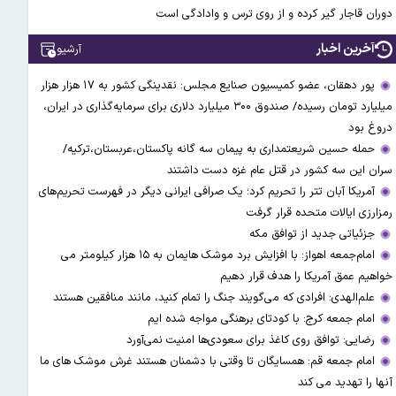
دوران قاجار گیر کرده و از روی ترس و وادادگی است
آخرین اخبار
آرشیو
پور دهقان، عضو کمیسیون صنایع مجلس: نقدینگی کشور به ۱۷ هزار هزار
میلیارد تومان رسیده/ صندوق ۳۰۰ میلیارد دلاری برای سرمایه‌گذاری در ایران،
دروغ بود
حمله حسین شریعتمداری به پیمان سه گانه پاکستان،عربستان،ترکیه/
سران این سه کشور در قتل عام غزه دست داشتند
آمریکا آبان تتر را تحریم کرد؛ یک صرافی ایرانی دیگر در فهرست تحریم‌های
رمزارزی ایالات متحده قرار گرفت
جزئیاتی جدید از توافق مکه
امام‌جمعه اهواز: با افزایش برد موشک هایمان به ۱۵ هزار کیلومتر می
خواهیم عمق آمریکا را هدف قرار دهیم
علم‌الهدی: افرادی که می‌گویند جنگ را تمام کنید، مانند منافقین هستند
امام جمعه کرج: با کودتای برهنگی مواجه شده ایم
رضایی: توافق روی کاغذ برای سعودی‌ها امنیت نمی‌آورد
امام جمعه قم: همسایگان تا وقتی با دشمنان هستند غرش موشک های ما
آنها را تهدید می کند