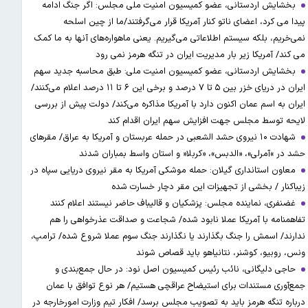
بخشایش اردستانی، عضو کمیسیون امنیت ملی مجلس: اگر جنگ ادامه
پیدا می کرد، اعضای ناتو کنار آمریکا قرار می‌گرفتند/ما از چین اسلحه
نمی‌خریم، بلکه سیستم اطلاعاتی می‌گیریم. یعنی ماهواره‌های آنها به ما کمک
می کند/ آمریکا زیر بار مدیریت ایران در تنگه هرمز نمی رود
بخشایش اردستانی، عضو کمیسیون امنیت ملی: طبق محاسبه جدید سهم
ایران در دریای خزر بین ۵ تا ۷ درصد و برخی این ۶ تا ۱۱ درصد اعلام می‌کنند/
ایران به اسم عمان اکنون دارد با آمریکا مذاکره می‌کند/ دولت پیش از بررسی
لایحه توسط مجلس جهت افزایش سهم ایران اقدام کند
شهادت ۱۰ نیروی حشد الشعبی در حمله عربستان و آمریکا به عراق/ مقرهای
حشد در »آمرلی»، «الدبس»، «کربلا« و استان واسط بمباران شدند
معاون استانداری گیلان: حمله موشکی آمریکا به مقر نیروی دریایی سپاه در
زیباکنار / بخشی از تجهیزات این مقر دچار خسارت شده
غضنفری، نماینده مجلس: پزشکیان و قالیباف حاضر نیستند اعلام کنند
تفاهمنامه با آمریکا عملا نابود شده/ شجاعت و صداقت عذرخواهی را هم
ندارند/ اسمش را جنگ بگذارند یا نگذارند جنگ سوم عملا شروع شده/ ترامپ،
ونس، روبیو، کوشنر، نتانیاهو باید قصاص شوند
حاجی دلیگانی، نائب رئیس کمیسیون اصل نود: در حال جمع‌بندی و
جمع‌آوری مستندات برای استیضاح عراقچی هستیم/ هر نوع توافق با عمان
درباره تنگه هرمز باید به تصویب مجلس برسد/ افکار تیم وزارت امورخارجه در