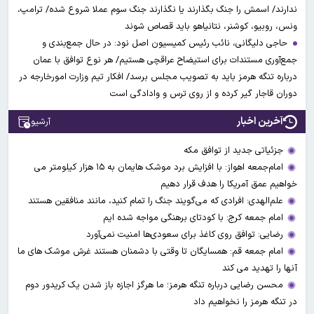
ندارند/ اسمش را جنگ بگذارند یا نگذارند جنگ سوم عملا شروع شده/ ترامپ،
ونس، روبیو، کوشنر، نتانیاهو باید قصاص شوند
حاجی دلیگانی، نائب رئیس کمیسیون اصل نود: در حال جمع‌بندی و
جمع‌آوری مستندات برای استیضاح عراقچی هستیم/ هر نوع توافق با عمان
درباره تنگه هرمز باید به تصویب مجلس برسد/ افکار تیم وزارت امورخارجه در
دوران قاجار گیر کرده و از روی ترس و وادادگی است
آخرین اخبار
آرشیو
جزئیاتی جدید از توافق مکه
امام‌جمعه اهواز: با افزایش برد موشک هایمان به ۱۵ هزار کیلومتر می
خواهیم عمق آمریکا را هدف قرار دهیم
علم‌الهدی: افرادی که می‌گویند جنگ را تمام کنید، مانند منافقین هستند
امام جمعه کرج: با کودتای برهنگی مواجه شده ایم
رضایی: توافق روی کاغذ برای سعودی‌ها امنیت نمی‌آورد
امام جمعه قم: همسایگان تا وقتی با دشمنان هستند غرش موشک های ما
آنها را تهدید می کند
محسن رضایی درباره تنگه هرمز؛ ما هرگز اجازه باز شدن یک کریدور دوم
در تنگه هرمز را نخواهیم داد