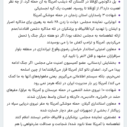
پل دگونچی آق‌قلا در گلستان که دیشب آمریکا به آن حمله کرد، از چه نظر
اهمیت دارد؟/ از آق‌قلا تا روسیه، اهمیت یک گره لجستیکی
شهادت ۳ ‌پاسداران استان زنجان در حمله موشکی آمریکا
ابوترابی، نماینده مجلس: دولت با زدن ۲۸ نامه به رهبری برای مذاکره اصرار
و ایشان را تهدید کرد/قالیباف و پزشکیان در تله مذاکره دشمن افتادند/عدم
ارائه تفاهمنامه به مجلس تخلف بود/ اگر دو هفته دیگر جنگ را تحمل
می‌کردیم، آمریکا و ترامپ کفش ما را می بوسیدند
معاون امنیتی استاندار خراسان رضوی وقوع تیراندازی در منطقه بلوار
سرافرازان مشهد و قتل ۲نفر را تایید کرد
بخشایش اردستانی، عضو کمیسیون امنیت ملی مجلس: اگر جنگ ادامه
پیدا می کرد، اعضای ناتو کنار آمریکا قرار می‌گرفتند/ما از چین اسلحه
نمی‌خریم، بلکه سیستم اطلاعاتی می‌گیریم. یعنی ماهواره‌های آنها به ما کمک
می کند/ آمریکا زیر بار مدیریت ایران در تنگه هرمز نمی رود
شهادت ۱۰ نیروی حشد الشعبی در حمله عربستان و آمریکا به عراق/ مقرهای
حشد در »آمرلی»، «الدبس»، «کربلا« و استان واسط بمباران شدند
معاون استانداری گیلان: حمله موشکی آمریکا به مقر نیروی دریایی سپاه در
زیباکنار / بخشی از تجهیزات این مقر دچار خسارت شده
غضنفری، نماینده مجلس: پزشکیان و قالیباف حاضر نیستند اعلام کنند
تفاهمنامه با آمریکا عملا نابود شده/ شجاعت و صداقت عذرخواهی را هم