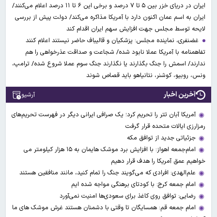
ایران در دریای خزر بین ۵ تا ۷ درصد و برخی این ۶ تا ۱۱ درصد اعلام می‌کنند/
ایران به اسم عمان اکنون دارد با آمریکا مذاکره می‌کند/ دولت پیش از بررسی
لایحه توسط مجلس جهت افزایش سهم ایران اقدام کند
غضنفری، نماینده مجلس: پزشکیان و قالیباف حاضر نیستند اعلام کنند
تفاهمنامه با آمریکا عملا نابود شده/ شجاعت و صداقت عذرخواهی را هم
ندارند/ اسمش را جنگ بگذارند یا نگذارند جنگ سوم عملا شروع شده/ ترامپ،
ونس، روبیو، کوشنر، نتانیاهو باید قصاص شوند
آخرین اخبار
آرشیو
آمریکا آبان تتر را تحریم کرد؛ یک صرافی ایرانی دیگر در فهرست تحریم‌های
رمزارزی ایالات متحده قرار گرفت
جزئیاتی جدید از توافق مکه
امام‌جمعه اهواز: با افزایش برد موشک هایمان به ۱۵ هزار کیلومتر می
خواهیم عمق آمریکا را هدف قرار دهیم
علم‌الهدی: افرادی که می‌گویند جنگ را تمام کنید، مانند منافقین هستند
امام جمعه کرج: با کودتای برهنگی مواجه شده ایم
رضایی: توافق روی کاغذ برای سعودی‌ها امنیت نمی‌آورد
امام جمعه قم: همسایگان تا وقتی با دشمنان هستند غرش موشک های ما