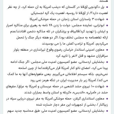
هستند
پل دگونچی آق‌قلا در گلستان که دیشب آمریکا به آن حمله کرد، از چه نظر
اهمیت دارد؟/ از آق‌قلا تا روسیه، اهمیت یک گره لجستیکی
شهادت ۳ ‌پاسداران استان زنجان در حمله موشکی آمریکا
ابوترابی، نماینده مجلس: دولت با زدن ۲۸ نامه به رهبری برای مذاکره اصرار
و ایشان را تهدید کرد/قالیباف و پزشکیان در تله مذاکره دشمن افتادند/عدم
ارائه تفاهمنامه به مجلس تخلف بود/ اگر دو هفته دیگر جنگ را تحمل
می‌کردیم، آمریکا و ترامپ کفش ما را می بوسیدند
معاون امنیتی استاندار خراسان رضوی وقوع تیراندازی در منطقه بلوار
سرافرازان مشهد و قتل ۲نفر را تایید کرد
بخشایش اردستانی، عضو کمیسیون امنیت ملی مجلس: اگر جنگ ادامه
پیدا می کرد، اعضای ناتو کنار آمریکا قرار می‌گرفتند/ما از چین اسلحه
نمی‌خریم، بلکه سیستم اطلاعاتی می‌گیریم. یعنی ماهواره‌های آنها به ما کمک
می کند/ آمریکا زیر بار مدیریت ایران در تنگه هرمز نمی رود
شهادت ۱۰ نیروی حشد الشعبی در حمله عربستان و آمریکا به عراق/ مقرهای
حشد در »آمرلی»، «الدبس»، «کربلا« و استان واسط بمباران شدند
معاون استانداری گیلان: حمله موشکی آمریکا به مقر نیروی دریایی سپاه در
زیباکنار / بخشی از تجهیزات این مقر دچار خسارت شده
بخشایش اردستانی، عضو کمیسیون امنیت ملی: طبق محاسبه جدید سهم